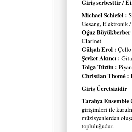
Giriş serbesttir / Ei
Michael Schiefel :
S
Gesang, Elektronik /
Oğuz Büyükberber 
Clarinet
Gülşah Erol :
Çello 
Şevket Akıncı :
Gitar
Tolga Tüzün :
Piyan
Christian Thomé :
D
Giriş Ücretsizidir
Tarabya Ensemble
C
girişimleri ile kuru
müzisyenlerden oluş
topluluğudur.