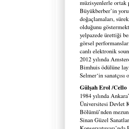
müzisyenlerle ortak 
Büyükberber’in yoru
doğaçlamaları, sürekl
olduğunu göstermekte
yelpazede ürettiği be
görsel performansla
canlı elektronik soun
2012 yılında Amster
Bimhuis ödülüne layı
Selmer‘in sanatçısı o
Gülşah Erol /Cello
1984 yılında Ankara
Üniversitesi Devlet 
Bölümü’nden mezun 
Sinan Güzel Sanatlar
Konservatuvarı’nda Pr