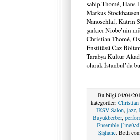
sahip.Thomé, Hans L
Markus Stockhausen
Nanoschlaf, Katrin 
şarkıcı Niobe’nin mü
Christian Thomé, O
Enstitüsü Caz Bölüm
Tarabya Kültür Akade
olarak İstanbul’da b
Bu bilgi 04/04/201
kategoriler:
Christia
IKSV Salon
,
jazz
,
Buyukberber
,
perfo
Ensemble [ˈmeθəd
Şişhane
. Both com