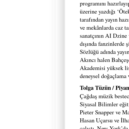
programını hazırlayı
üzerine yazdığı ‘Ötek
tarafından yayın hazı
ve mekânlarda caz ta
sanatçının AI Dzine 
dışında fanzinlerde ş
Sözlüğü adında yayınl
Akıncı halen Bahçeşe
Akademisi yüksek lis
deneysel doğaçlama ve
Tolga Tüzün / Piya
Çağdaş müzik besteci
Siyasal Bilimler eğ
Pieter Snapper ve Ma
Hasan Uçarsu ve İlh
çalıştı. New York’