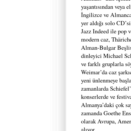
yaşantısından veya el
İngilizce ve Almanca
yer aldığı solo CD’s
Jazz Indeed ile pop 
modern caz, Thäriche
Alman-Bulgar Beşlis
dinleyici Michael Sc
ve farklı gruplarla s
Weimar’da caz şarkıc
yeni ünlenmeye başla
zamanlarda Schiefel’i
konserlerde ve fest
Almanya’daki çok say
zamanda Goethe Enst
olarak Avrupa, Amer
alıyor.