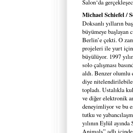
Salon‘da gerçekleşec
Michael Schiefel / 
Doksanlı yılların ba
büyümeye başlayan ca
Berlin’e çekti. O zam
projeleri ile yurt içi
büyülüyor. 1997 yılın
solo çalışması basın
aldı. Benzer olumlu e
diye nitelendirilebil
topladı. Ustalıkla k
ve diğer elektronik a
deneyimliyor ve bu 
tutku ve yabancılaşm
yılının Eylül ayında
Animals” adlı içinde