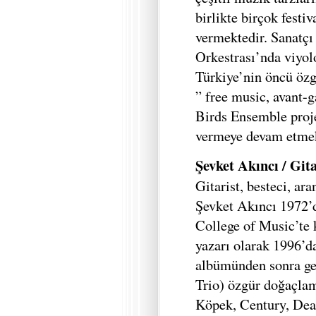
birlikte birçok festi
vermektedir. Sanatçı
Orkestrası’nda viyolo
Türkiye’nin öncü ö
” free music, avant-g
Birds Ensemble proje
vermeye devam etmek
Şevket Akıncı / Git
Gitarist, besteci, ar
Şevket Akıncı 1972’
College of Music’te
yazarı olarak 1996’
albümünden sonra ge
Trio) özgür doğaçlam
Köpek, Century, Dea