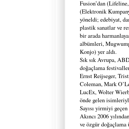
Fusion’dan (Lifeline
(Elektronik Kumpany
yöneldi; edebiyat, da
plastik sanatlar ve r
bir arada harmanlaya
albümleri, Mugwump,
Konjo) yer aldı.
Sık sık Avrupa, ABD 
doğaçlama festivalle
Ernst Reijseger, Tri
Coleman, Mark O’Le
LucEx, Wolter Wierb
önde gelen isimleriyl
Sayısı yirmiyi geçen
Akıncı 2006 yılından
ve özgür doğaçlama 