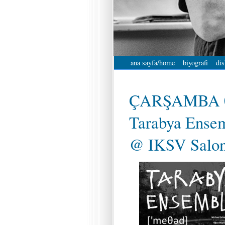
ana sayfa/home
biyografi
dis
ÇARŞAMBA 0
Tarabya Ense
@ IKSV Salon