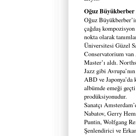
Oğuz Büyükberber /
Oğuz Büyükberber’in
çağdaş kompozisyon 
nokta olarak tanımla
Üniversitesi Güzel Sa
Conservatorium van
Master’ı aldı. North
Jazz gibi Avrupa’nın 
ABD ve Japonya’da ko
albümde emeği geçti 
prodüksiyonudur.
Sanatçı Amsterdam’
Nabatov, Gerry Hemi
Puntin, Wolfgang Re
Şenlendirici ve Erkan