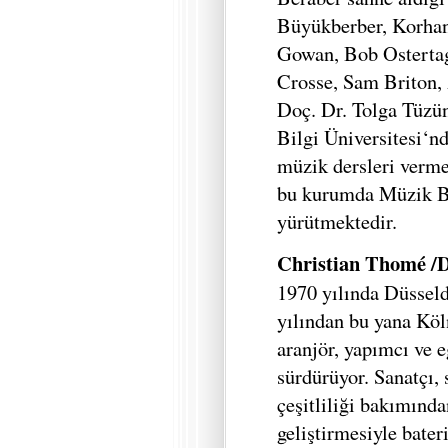
Büyükberber, Korhan
Gowan, Bob Ostertag
Crosse, Sam Briton, 
Doç. Dr. Tolga Tüzün
Bilgi Üniversitesi‘nd
müzik dersleri verme
bu kurumda Müzik Bö
yürütmektedir.
Christian Thomé /
1970 yılında Düssel
yılından bu yana Köln
aranjör, yapımcı ve e
sürdürüyor. Sanatçı, s
çeşitliliği bakımında
geliştirmesiyle bater