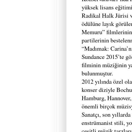
yüksek lisans eğitim
Radikal Halk Jürisi 
ödülüne layık görüle
Memuru” filmlerinin
partilerinin bestele
“Madımak: Carina’nı
Sundance 2015’te gö
filminin müziğinin y
bulunmuştur.
2012 yılında özel ola
konser diziyle Boch
Hamburg, Hannover, 
önemli birçok müzisy
Sanatçı, son yıllarda
enstrümanist stili, y
çeşitli müzik tarzlar