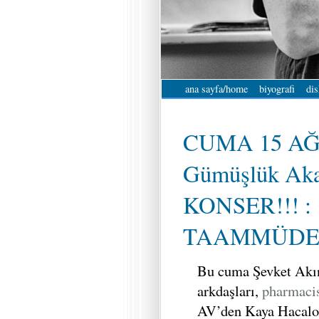
ana sayfa/home
biyografi
dis
CUMA 15 AĞ
Gümüşlük Aka
KONSER!!! :
TAAMMÜD
Bu cuma Şevket Akı
arkdaşları,
pharmaci
AV’den Kaya Hacal