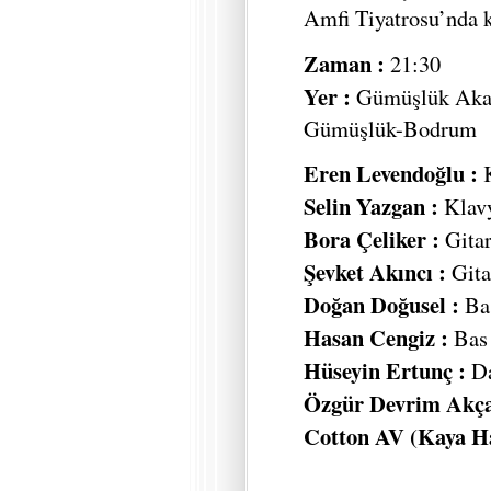
Amfi Tiyatrosu’nda k
Zaman :
21:30
Yer :
Gümüşlük Akad
Gümüşlük-Bodrum
Eren Levendoğlu :
Selin Yazgan :
Klav
Bora Çeliker :
Gita
Şevket Akıncı :
Gita
Doğan Doğusel :
Ba
Hasan Cengiz :
Bas
Hüseyin Ertunç :
Da
Özgür Devrim Akça
Cotton AV (Kaya Ha