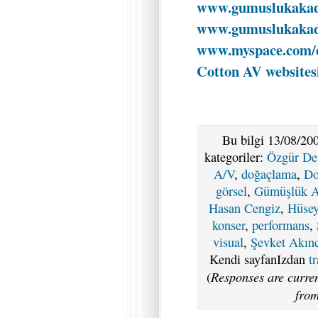
www.gumuslukakad
www.gumuslukakad
www.myspace.com/c
Cotton AV websites
Bu bilgi 13/08/200
kategoriler:
Özgür De
A/V
,
doğaçlama
,
Do
görsel
,
Gümüşlük A
Hasan Cengiz
,
Hüsey
konser
,
performans
,
visual
,
Şevket Akın
Kendi sayfanIzdan
t
Responses are curren
(
from