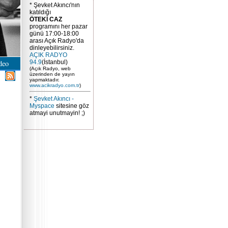
* Şevket Akıncı'nın
katıldığı
ÖTEKİ CAZ
programını her pazar
günü 17:00-18:00
arası Açık Radyo'da
dinleyebilirsiniz.
AÇIK RADYO
deo
94.9
(İstanbul)
(Açık Radyo, web
üzerinden de yayın
yapmaktadır.
www.acikradyo.com.tr
)
*
Şevket Akıncı -
Myspace
sitesine göz
atmayi unutmayin! ;)