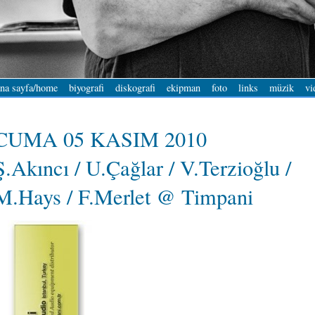
na sayfa/home
biyografi
diskografi
ekipman
foto
links
müzik
vi
CUMA 05 KASIM 2010
Ş.Akıncı / U.Çağlar / V.Terzioğlu /
M.Hays / F.Merlet @ Timpani