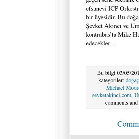
efsanevi ICP Orkest
bir üyesidir. Bu doğ
Şevket Akıncı ve Umu
kontrabas’ta Mike H
edecekler…
Bu bilgi 03/05/201
kategoriler:
doğaç
Michael Moor
sevketakinci.com
,
U
comments and p
Commen