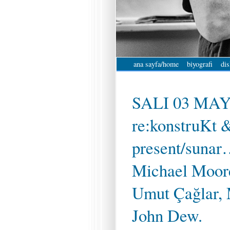
ana sayfa/home
biyografi
dis
SALI 03 MAY
re:konstruKt
present/suna
Michael Moore
Umut Çağlar, 
John Dew.