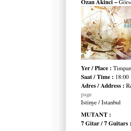
Ozan Akinci –
Görse
Yer / Place :
Timpan
Saat / Time :
18:00
Adres / Address :
R
page
Istinye / Istanbul
MUTANT :
7 Gitar / 7 Guitars 