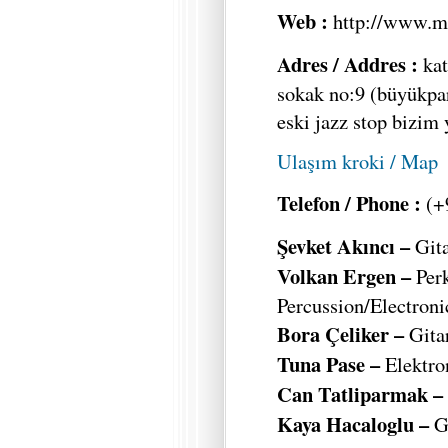
Web :
http://www.m
Adres / Addres :
kat
sokak no:9 (büyükpa
eski jazz stop bizim
Ulaşım kroki / Map
Telefon / Phone :
(+
Şevket Akıncı –
Gita
Volkan Ergen –
Perk
Percussion/Electroni
Bora Çeliker –
Gita
Tuna Pase –
Elektro
Can Tatliparmak –
Kaya Hacaloglu –
Gö