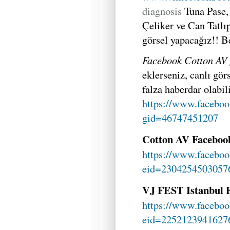
diagnosis
Tuna Pase
Çeliker ve Can Tatlı
görsel yapacağız!! B
Facebook Cotton AV
eklerseniz, canlı gör
falza haberdar olabili
https://www.facebo
gid=46747451207
Cotton AV Facebook
https://www.faceboo
eid=2304254503057
VJ FEST Istanbul F
https://www.faceboo
eid=2252123941627