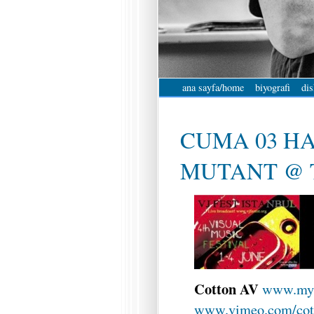
ana sayfa/home
biyografi
dis
CUMA 03 HA
MUTANT @ T
Cotton AV
www.mys
www.vimeo.com/cot