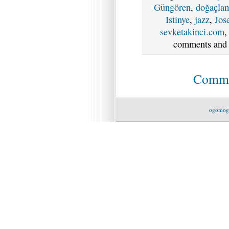
Güngören
,
doğaçla
Istinye
,
jazz
,
Jos
sevketakinci.com
comments and p
Commen
ogomog