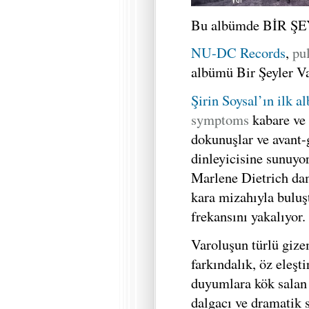
Bu albümde BİR 
NU-DC Records
,
pu
albümü Bir Şeyler Va
Şirin Soysal’ın ilk a
symptoms
kabare ve 
dokunuşlar ve avant-
dinleyicisine sunuyor
Marlene Dietrich da
kara mizahıyla buluş
frekansını yakalıyor.
Varoluşun türlü gize
farkındalık, öz eleşti
duyumlara kök salan ş
dalgacı ve dramatik 