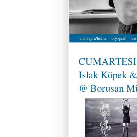
ana sayfa/home
biyografi
dis
CUMARTESI 
Islak Köpek &
@ Borusan Mü