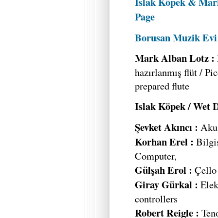
Islak Köpek & Mar
Page
Borusan Muzik Evi 
Mark Alban Lotz :
hazırlanmış flüt / Pic
prepared flute
Islak Köpek / Wet D
Şevket Akıncı :
Akus
Korhan Erel :
Bilgi
Computer,
Gülşah Erol :
Çello
Giray Gürkal :
Elek
controllers
Robert Reigle :
Ten