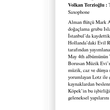
Volkan Terzioğlu :
Saxophone
Alman flütçü Mark A
doğaçlama grubu Isl
İstanbul’da kaydettik
Hollanda’daki Evil R
tarafından yayımlana
May 4th albümünün T
Borusan Müzik Evi’n
müzik, caz ve dünya 
yorumlayan Lotz ile 
kaynaklardan beslen
Köpek’in bu işbirliği
geleneksel yapılarını 