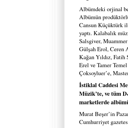
Albümdeki orjinal bes
Albümün prodüktörlü
Cansun Küçüktürk ile
yaptı. Kalabalık mü
Salsgiver, Muammer 
Gülşah Erol, Ceren 
Kağan Yıldız, Fatih 
Erel ve Tamer Temel 
Çoksoyluer’e, Maste
İstiklal Caddesi Me
Müzik’te, ve tüm 
marketlerde albümü 
Murat Beşer’in Paza
Cumhurriyet gazete