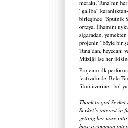
merakı, Tuna’nın herş
“galiba” karanlıktan
birleşince “Sputnik 
ortaya. İlhamını uyk
sigaradan, yemekten 
projenin “böyle bir 
Tuna’dan, heyecanı v
Müziği ise her ikisin
Projenin ilk perfor
festivalinde, Bela T
filmi üzerine : bol y
Thank to god Sevket 
Sevket’s interest in f
getting her nose int
have a common intere