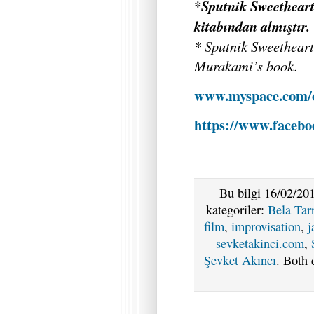
*Sputnik Sweethear
kitabından almıştır.
* Sputnik Sweethear
Murakami’s book.
www.myspace.com/o
https://www.faceb
Bu bilgi 16/02/201
kategoriler:
Bela Tar
film
,
improvisation
,
j
sevketakinci.com
,
Şevket Akıncı
. Both 