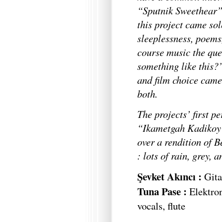
“Sputnik Sweethear”*
this project came sol
sleeplessness, poems,
course music the que
something like this?
and film choice came
both.
The projects’ first p
“Ikametgah Kadikoy”
over a rendition of 
: lots of rain, grey, a
Şevket Akıncı :
Gita
Tuna Pase :
Elektroni
vocals, flute