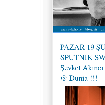
ana sayfa/home
biyografi
dis
PAZAR 19 ŞU
SPUTNIK SW
Şevket Akıncı
@ Dunia !!!