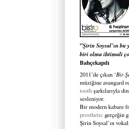
”
Şirin Soysal’ın bu 
biri olma ihtimali ç
Bahçekapılı
2011’de çıkan ‘
Bir Ş
müziğine avangard re
tooth
şarkılarıyla din
sesleniyor.
Bir modern kabare fr
prosthetic
gerçeğin g
Şirin Soysal’ın voka