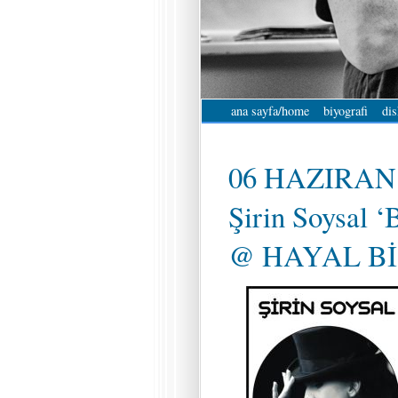
ana sayfa/home
biyografi
dis
06 HAZIRAN 
Şirin Soysal ‘
@ HAYAL BİS