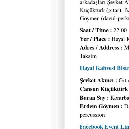
arkadaşları Şevket A
Küçüktürk (gitar), 
Göymen (davul-perkü
Saat / Time :
22:00
Yer / Place :
Hayal K
Adres / Address :
M
Taksim
Hayal Kahvesi Bist
Şevket Akıncı :
Gita
Cansun Küçüktürk
Baran Say :
Kontrba
Erdem Göymen :
D
percussion
Facebook Event Li