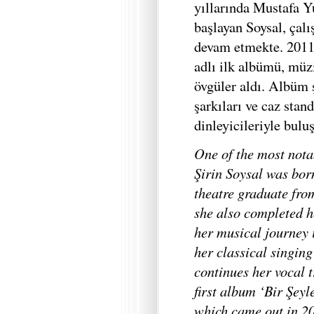
yıllarında Mustafa Y
başlayan Soysal, çal
devam etmekte. 2011
adlı ilk albümü, müz
övgüler aldı. Albüm ş
şarkıları ve caz stan
dinleyicileriyle bul
One of the most notab
Şirin Soysal was born
theatre graduate fro
she also completed h
her musical journey 
her classical singin
continues her vocal 
first album ‘Bir Şeyl
which came out in 20