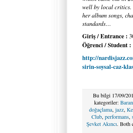
well by local critics.
her album songs, cha
standards…
Giriş / Entrance :
3
Öğrenci / Student :
http://nardisjazz.c
sirin-soysal-caz-klas
Bu bilgi 17/09/201
kategoriler:
Baran
doğaçlama
,
jazz
,
Ke
Club
,
performans
,
Şevket Akıncı
. Both 