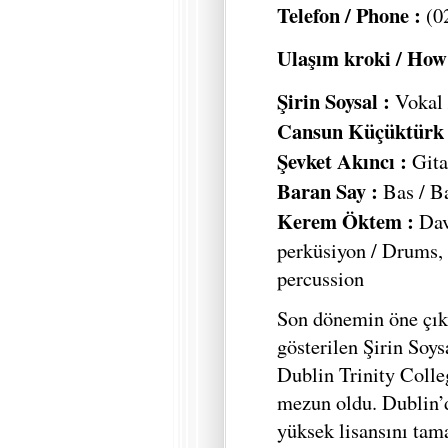
Telefon / Phone :
(02
Ulaşım kroki / How 
Şirin Soysal :
Vokal 
Cansun Küçüktürk 
Şevket Akıncı :
Gita
Baran Say :
Bas / B
Kerem Öktem :
Da
perküsiyon / Drums,
percussion
Son dönemin öne çıka
gösterilen Şirin Soy
Dublin Trinity Colle
mezun oldu. Dublin’
yüksek lisansını tam