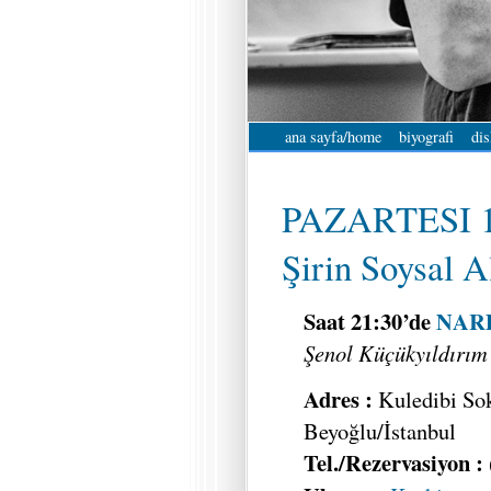
ana sayfa/home
biyografi
dis
PAZARTESI 1
Şirin Soysal A
Saat 21:30’de
NARD
Şenol Küçükyıldırım
Adres :
Kuledibi So
Beyoğlu/İstanbul
Tel./Rezervasiyon :