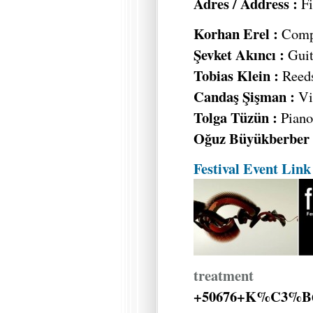
Adres / Address :
Fi
Korhan Erel :
Compu
Şevket Akıncı :
Guit
Tobias Klein :
Reed
Candaş Şişman :
Vi
Tolga Tüzün :
Piano,
Oğuz Büyükberber 
Festival Event Link
treatment
+50676+K%C3%B6ln