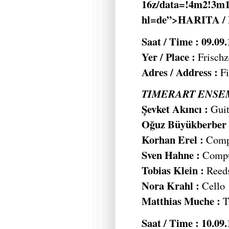
16z/data=!4m2!3m1
hl=de”>HARITA /
Saat / Time : 09.09
Yer / Place :
Frischz
Adres / Address :
Fi
TIMERART ENSEM
Şevket Akıncı :
Guit
Oğuz Büyükberber 
Korhan Erel :
Compu
Sven Hahne :
Comput
Tobias Klein :
Reed
Nora Krahl :
Cello
Matthias Muche :
T
Saat / Time : 10.09