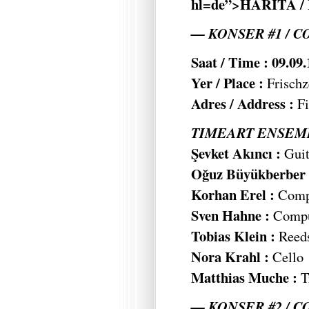
hl=de”>HARITA /
— KONSER #1 / C
Saat / Time : 09.09
Yer / Place :
Frischz
Adres / Address :
Fi
TIMEART ENSEMB
Şevket Akıncı :
Guit
Oğuz Büyükberber 
Korhan Erel :
Compu
Sven Hahne :
Comput
Tobias Klein :
Reed
Nora Krahl :
Cello
Matthias Muche :
T
— KONSER #2 / C