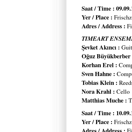
Saat / Time : 09.09
Yer / Place :
Frischz
Adres / Address :
Fi
TIMEART ENSEMB
Şevket Akıncı :
Guit
Oğuz Büyükberber 
Korhan Erel :
Compu
Sven Hahne :
Comput
Tobias Klein :
Reed
Nora Krahl :
Cello
Matthias Muche :
T
Saat / Time : 10.09
Yer / Place :
Frischz
Adres / Address :
Fi