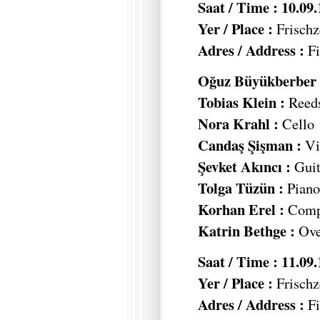
Saat / Time : 10.09
Yer / Place :
Frischz
Adres / Address :
Fi
Oğuz Büyükberber 
Tobias Klein :
Reed
Nora Krahl :
Cello
Candaş Şişman :
Vi
Şevket Akıncı :
Guit
Tolga Tüzün :
Piano,
Korhan Erel :
Compu
Katrin Bethge :
Ove
Saat / Time : 11.09
Yer / Place :
Frischz
Adres / Address :
Fi