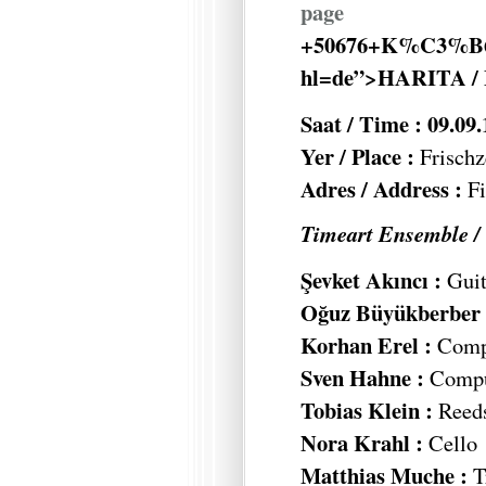
page
+50676+K%C3%B6ln
hl=de”>HARITA /
Saat / Time : 09.09
Yer / Place :
Frischz
Adres / Address :
Fi
Timeart Ensemble /
Şevket Akıncı :
Guit
Oğuz Büyükberber 
Korhan Erel :
Compu
Sven Hahne :
Comput
Tobias Klein :
Reed
Nora Krahl :
Cello
Matthias Muche :
T