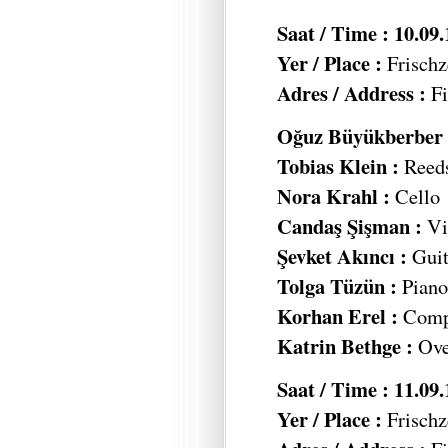
Saat / Time : 10.09
Yer / Place :
Frischz
Adres / Address :
Fi
Oğuz Büyükberber 
Tobias Klein :
Reed
Nora Krahl :
Cello
Candaş Şişman :
Vi
Şevket Akıncı :
Guit
Tolga Tüzün :
Piano,
Korhan Erel :
Compu
Katrin Bethge :
Ove
Saat / Time : 11.09
Yer / Place :
Frischz