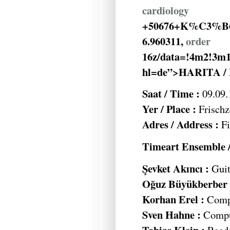
cardiology
+50676+K%C3%B6l
6.960311,
order
16z/data=!4m2!3m1
hl=de”>HARITA /
Saat / Time :
09.09.
Yer / Place :
Frischz
Adres / Address :
Fi
Timeart Ensemble /
Şevket Akıncı :
Guit
Oğuz Büyükberber 
Korhan Erel :
Compu
Sven Hahne :
Comput
Tobias Klein :
Reed