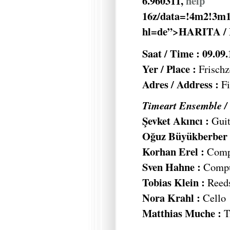
6.960311,
help
16z/data=!4m2!3m1
hl=de”>HARITA /
Saat / Time : 09.09
Yer / Place :
Frischz
Adres / Address :
Fi
Timeart Ensemble / 
Şevket Akıncı :
Guit
Oğuz Büyükberber 
Korhan Erel :
Compu
Sven Hahne :
Comput
Tobias Klein :
Reed
Nora Krahl :
Cello
Matthias Muche :
T