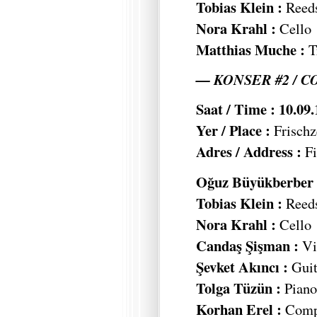
Tobias Klein :
Reed
Nora Krahl :
Cello
Matthias Muche :
T
— KONSER #2 / C
Saat / Time : 10.09
Yer / Place :
Frischz
Adres / Address :
Fi
Oğuz Büyükberber 
Tobias Klein :
Reed
Nora Krahl :
Cello
Candaş Şişman :
Vi
Şevket Akıncı :
Guit
Tolga Tüzün :
Piano,
Korhan Erel :
Compu