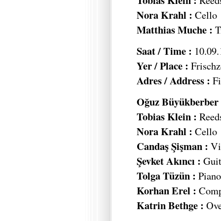
Nora Krahl :
Cello
Matthias Muche :
T
Saat / Time :
10.09.
Yer / Place :
Frischz
Adres / Address :
Fi
Oğuz Büyükberber 
Tobias Klein :
Reed
Nora Krahl :
Cello
Candaş Şişman :
Vi
Şevket Akıncı :
Guit
Tolga Tüzün :
Piano,
Korhan Erel :
Compu
Katrin Bethge :
Ove