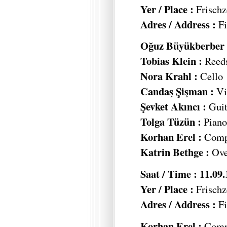
Yer / Place :
Frischz
Adres / Address :
Fi
Oğuz Büyükberber 
Tobias Klein :
Reed
Nora Krahl :
Cello
Candaş Şişman :
Vi
Şevket Akıncı :
Guit
Tolga Tüzün :
Piano,
Korhan Erel :
Compu
Katrin Bethge :
Ove
Saat / Time : 11.09
Yer / Place :
Frischz
Adres / Address :
Fi
Korhan Erel :
Compu