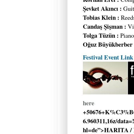
Şevket Akıncı :
Guit
Tobias Klein :
Reed
Candaş Şişman :
Vi
Tolga Tüzün :
Piano,
Oğuz Büyükberber 
Festival Event Link
here
+50676+K%C3%B6l
6.960311,16z/data
hl=de”>HARITA /