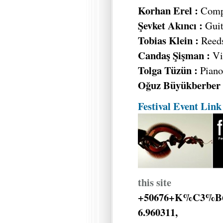
Korhan Erel :
Compu
Şevket Akıncı :
Guit
Tobias Klein :
Reed
Candaş Şişman :
Vi
Tolga Tüzün :
Piano,
Oğuz Büyükberber 
Festival Event Link
this site
+50676+K%C3%B6l
6.960311,