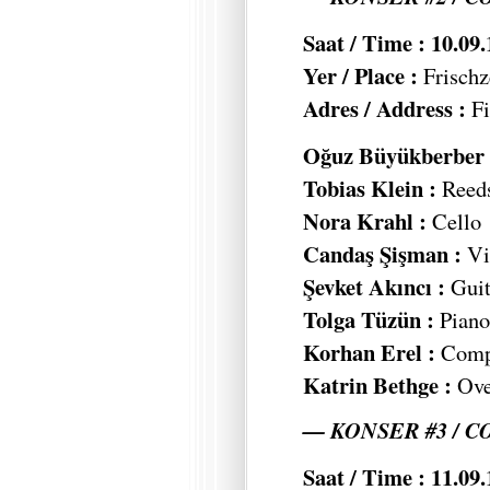
Saat / Time : 10.09
Yer / Place :
Frischz
Adres / Address :
Fi
Oğuz Büyükberber 
Tobias Klein :
Reed
Nora Krahl :
Cello
Candaş Şişman :
Vi
Şevket Akıncı :
Guit
Tolga Tüzün :
Piano,
Korhan Erel :
Compu
Katrin Bethge :
Ove
— KONSER #3 / C
Saat / Time : 11.09