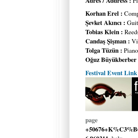
Adres / Address :
Fi
Korhan Erel :
Compu
Şevket Akıncı :
Guit
Tobias Klein :
Reed
Candaş Şişman :
Vi
Tolga Tüzün :
Piano,
Oğuz Büyükberber 
Festival Event Link
page
+50676+K%C3%B6l