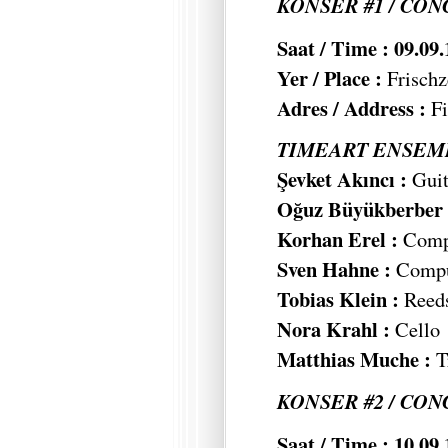
KONSER #1 / CONC
Saat / Time : 09.09
Yer / Place :
Frischz
Adres / Address :
Fi
TIMEART ENSEMB
Şevket Akıncı :
Guit
Oğuz Büyükberber 
Korhan Erel :
Compu
Sven Hahne :
Comput
Tobias Klein :
Reed
Nora Krahl :
Cello
Matthias Muche :
T
KONSER #2 / CONC
Saat / Time : 10.09