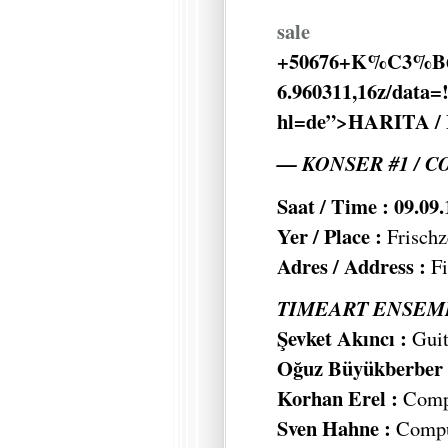
sale
+50676+K%C3%B6l
6.960311,16z/data
hl=de”>HARITA /
— KONSER #1 / C
Saat / Time : 09.09
Yer / Place :
Frischz
Adres / Address :
Fi
TIMEART ENSEMB
Şevket Akıncı :
Guit
Oğuz Büyükberber 
Korhan Erel :
Compu
Sven Hahne :
Comput