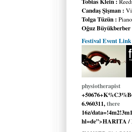
Tobias Klein :
Reed
Candaş Şişman :
Vi
Tolga Tüzün :
Piano,
Oğuz Büyükberber 
Festival Event Link
physiotherapist
+50676+K%C3%B6l
6.960311,
there
16z/data=!4m2!3m1
hl=de”>HARITA /