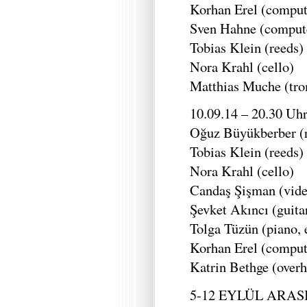
Korhan Erel (comput
Sven Hahne (comput
Tobias Klein (reeds)
Nora Krahl (cello)
Matthias Muche (tr
10.09.14 – 20.30 Uh
Oğuz Büyükberber (
Tobias Klein (reeds)
Nora Krahl (cello)
Candaş Şişman (vide
Şevket Akıncı (guita
Tolga Tüzün (piano, 
Korhan Erel (compute
Katrin Bethge (overh
5-12 EYLÜL ARAS