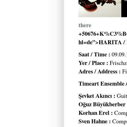
there
+50676+K%C3%B6ln
hl=de”>HARITA /
Saat / Time :
09.09.
Yer / Place :
Frischz
Adres / Address :
Fi
Timeart Ensemble /
Şevket Akıncı :
Guit
Oğuz Büyükberber 
Korhan Erel :
Compu
Sven Hahne :
Comput