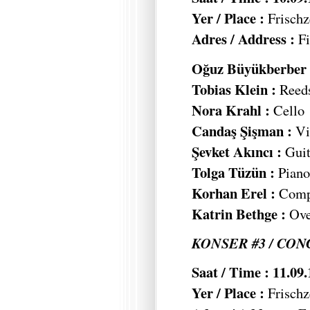
Yer / Place :
Frischz
Adres / Address :
Fi
Oğuz Büyükberber 
Tobias Klein :
Reed
Nora Krahl :
Cello
Candaş Şişman :
Vi
Şevket Akıncı :
Guit
Tolga Tüzün :
Piano,
Korhan Erel :
Compu
Katrin Bethge :
Ove
KONSER #3 / CONC
Saat / Time : 11.09
Yer / Place :
Frischz