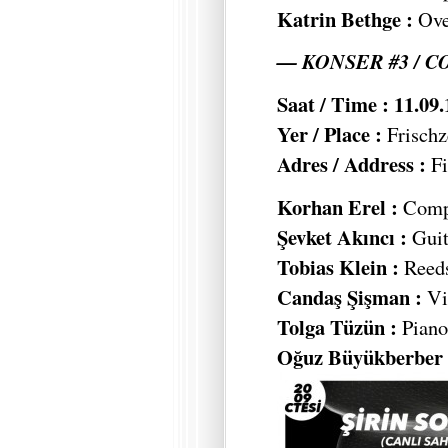
Katrin Bethge :
Ove
— KONSER #3 / C
Saat / Time : 11.09
Yer / Place :
Frischz
Adres / Address :
Fi
Korhan Erel :
Compu
Şevket Akıncı :
Guit
Tobias Klein :
Reed
Candaş Şişman :
Vi
Tolga Tüzün :
Piano,
Oğuz Büyükberber 