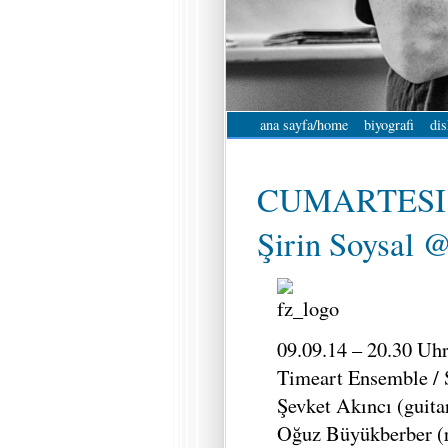
ana sayfa/home
biyografi
dis
CUMARTESI 
Şirin Soysal 
09.09.14 – 20.30 Uh
Timeart Ensemble / 
Şevket Akıncı (guita
Oğuz Büyükberber (