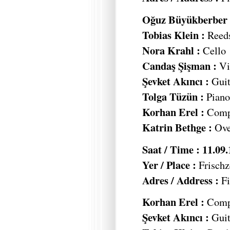
Oğuz Büyükberber 
Tobias Klein :
Reed
Nora Krahl :
Cello
Candaş Şişman :
Vi
Şevket Akıncı :
Guit
Tolga Tüzün :
Piano,
Korhan Erel :
Compu
Katrin Bethge :
Ove
Saat / Time : 11.09
Yer / Place :
Frischz
Adres / Address :
Fi
Korhan Erel :
Compu
Şevket Akıncı :
Guit