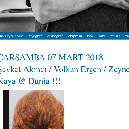
na sayfa/home
biyografi
diskografi
ekipman
foto
links
müzik
vi
ÇARŞAMBA 07 MART 2018
Şevket Akıncı / Volkan Ergen / Zeyn
Kaya @ Dunia !!!