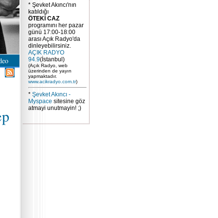
* Şevket Akıncı'nın
katıldığı
ÖTEKİ CAZ
programını her pazar
günü 17:00-18:00
arası Açık Radyo'da
dinleyebilirsiniz.
AÇIK RADYO
deo
94.9
(İstanbul)
(Açık Radyo, web
üzerinden de yayın
yapmaktadır.
www.acikradyo.com.tr
)
*
Şevket Akıncı -
Myspace
sitesine göz
atmayi unutmayin! ;)
ep