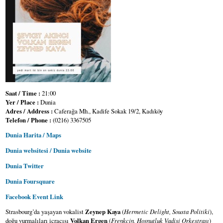
Saat / Time :
21:00
Yer / Place :
Dunia
Adres / Address :
Caferağa Mh., Kadife Sokak 19/2, Kadıköy
Telefon / Phone :
(0216) 3367505
Dunia Harita / Maps
Dunia websitesi / Dunia website
Dunia Twitter
Dunia Foursquare
Facebook Event Link
Strasbourg’da yaşayan vokalist
Zeynep Kaya
(
Hermetic Delight, Sousta Politiki
),
doğu vurmalıları icracısı
Volkan Ergen
(
Frenkçin, Hoşnutluk Vadisi Orkestrası
)