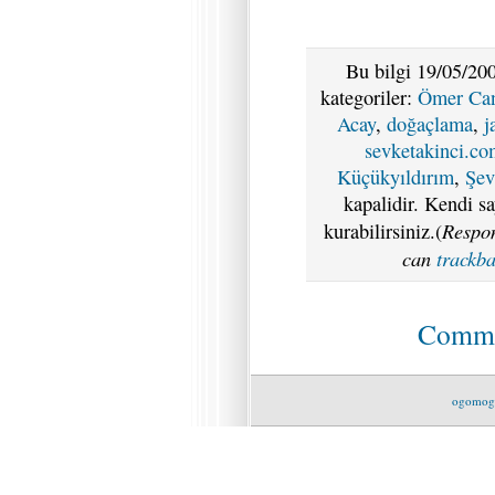
Bu bilgi 19/05/200
kategoriler:
Ömer Ca
Acay
,
doğaçlama
,
j
sevketakinci.c
Küçükyıldırım
,
Şev
kapalidir. Kendi s
Respon
kurabilirsiniz.(
can
trackb
Commen
ogomog