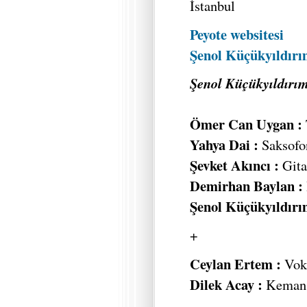
İstanbul
Peyote websitesi
Şenol Küçükyıldır
Şenol Küçükyıldırı
Ömer Can Uygan :
Yahya Dai :
Saksofo
Şevket Akıncı :
Gita
Demirhan Baylan :
Şenol Küçükyıldırı
+
Ceylan Ertem :
Vok
Dilek Acay :
Keman