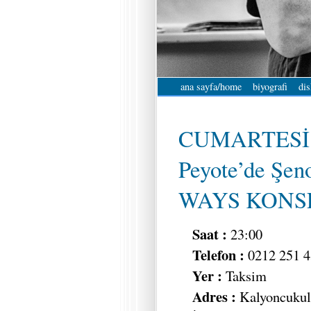
ana sayfa/home
biyografi
dis
CUMARTESİ 
Peyote’de Şen
WAYS KONSE
Saat :
23:00
Telefon :
0212 251 4
Yer :
Taksim
Adres :
Kalyoncukul