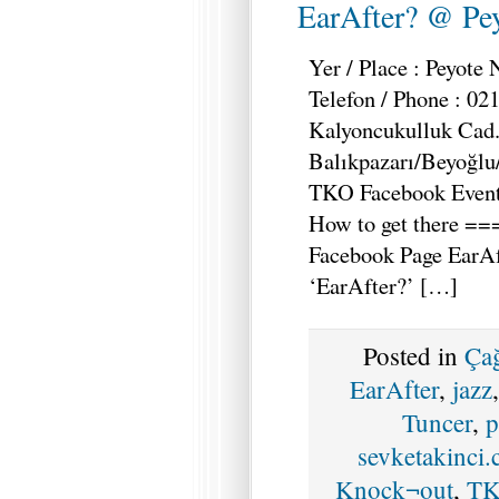
EarAfter? @ Pey
Yer / Place : Peyote
Telefon / Phone : 02
Kalyoncukulluk Cad
Balıkpazarı/Beyoğlu/
TKO Facebook Event 
How to get there ==
Facebook Page EarAf
‘EarAfter?’ […]
Posted in
Ça
EarAfter
,
jazz
Tuncer
,
p
sevketakinci
Knock¬out
,
T