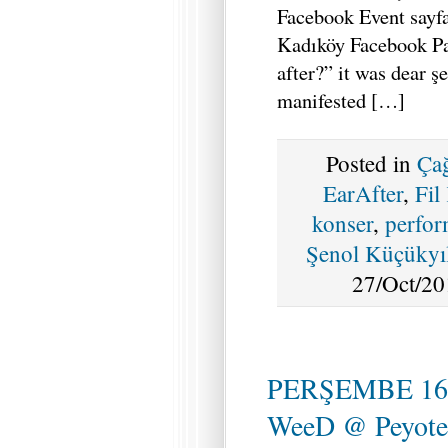
Facebook Event sayfa
Kadıköy Facebook Pa
after?” it was dear ş
manifested […]
Posted in
Ça
EarAfter
,
Fil
konser
,
perfo
Şenol Küçükyı
27/Oct/20
PERŞEMBE 16
WeeD @ Peyote 