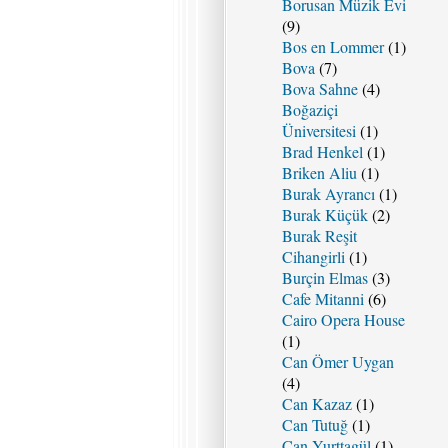
Borusan Müzik Evi
(9)
Bos en Lommer
(1)
Bova
(7)
Bova Sahne
(4)
Boğaziçi
Üniversitesi
(1)
Brad Henkel
(1)
Briken Aliu
(1)
Burak Ayrancı
(1)
Burak Küçük
(2)
Burak Reşit
Cihangirli
(1)
Burçin Elmas
(3)
Cafe Mitanni
(6)
Cairo Opera House
(1)
Can Ömer Uygan
(4)
Can Kazaz
(1)
Can Tutuğ
(1)
Can Yurttagül
(1)