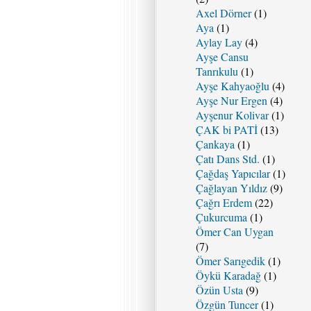
Axel Dörner
(1)
Aya
(1)
Aylay Lay
(4)
Ayşe Cansu
Tanrıkulu
(1)
Ayşe Kahyaoğlu
(4)
Ayşe Nur Ergen
(4)
Ayşenur Kolivar
(1)
ÇAK bi PATİ
(13)
Çankaya
(1)
Çatı Dans Std.
(1)
Çağdaş Yapıcılar
(1)
Çağlayan Yıldız
(9)
Çağrı Erdem
(22)
Çukurcuma
(1)
Ömer Can Uygan
(7)
Ömer Sarıgedik
(1)
Öykü Karadağ
(1)
Özün Usta
(9)
Özgün Tuncer
(1)