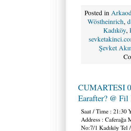
Posted in
Arkao
Wöstheinrich
,
d
Kadıköy
,
sevketakinci.c
Şevket Akı
Co
CUMARTESI 0
Earafter? @ Fil
Saat / Time : 21:30 Y
Address : Caferağa M
No:7/1 Kadıköy Tel 