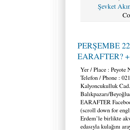
Şevket Akın
Co
PERŞEMBE 22
EARAFTER? + L
Yer / Place : Peyote
Telefon / Phone : 02
Kalyoncukulluk Cad
Balıkpazarı/Beyoğlu
EARAFTER Faceboo
(scroll down for engl
Erdem’le birlikte ak
edasıyla kulağını ar