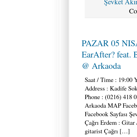
Şevket Akı
Co
PAZAR 05 NIS
EarAfter? feat.
@ Arkaoda
Saat / Time : 19:00 
Address : Kadife So
Phone : (0216) 418 0
Arkaoda MAP Facebo
Facebook Sayfası Şev
Çağrı Erdem : Gitar 
gitarist Çağrı […]