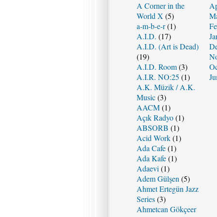
A Corner in the
Ap
World X
(5)
Ma
a-m-b-e-r
(1)
Fe
A.I.D.
(17)
Ja
A.I.D. (Art is Dead)
De
(19)
No
A.I.D. Room
(3)
Oc
A.I.R. NO:25
(1)
Ju
A.K. Müzik / A.K.
Music
(3)
AACM
(1)
Açık Radyo
(1)
ABSORB
(1)
Acid Work
(1)
Ada Cafe
(1)
Ada Kafe
(1)
Adaevi
(1)
Adem Gülşen
(5)
Ahmet Ertegün Jazz
Series
(3)
Ahmetcan Gökçeer