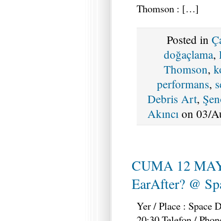
Thomson : […]
Posted in
Ç
doğaçlama
,
Thomson
,
k
performans
,
s
Debris Art
,
Şen
Akıncı
on 03/Au
CUMA 12 MAY
EarAfter? @ Spa
Yer / Place : Space 
20:30 Telefon / Phon