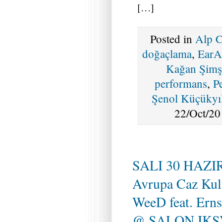
[…]
Posted in
Alp C
doğaçlama
,
EarA
Kağan Şimş
performans
,
P
Şenol Küçükyı
22/Oct/20
SALI 30 HAZI
Avrupa Caz Kul
WeeD feat. Erns
@ SALON IKS