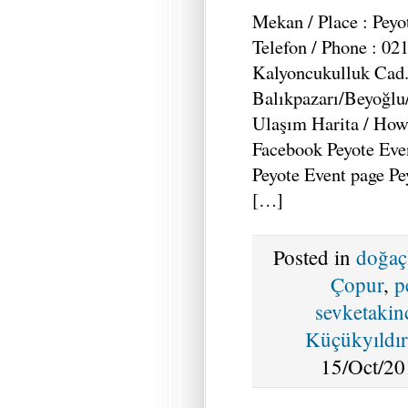
Mekan / Place : Peyo
Telefon / Phone : 02
Kalyoncukulluk Cad
Balıkpazarı/Beyoğlu/
Ulaşım Harita / How
Facebook Peyote Even
Peyote Event page Pe
[…]
Posted in
doğaç
Çopur
,
p
sevketakin
Küçükyıldı
15/Oct/20