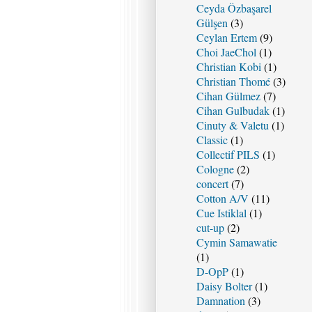
Ceyda Özbaşarel
Gülşen
(3)
Ceylan Ertem
(9)
Choi JaeChol
(1)
Christian Kobi
(1)
Christian Thomé
(3)
Cihan Gülmez
(7)
Cihan Gulbudak
(1)
Cinuty & Valetu
(1)
Classic
(1)
Collectif PILS
(1)
Cologne
(2)
concert
(7)
Cotton A/V
(11)
Cue Istiklal
(1)
cut-up
(2)
Cymin Samawatie
(1)
D-OpP
(1)
Daisy Bolter
(1)
Damnation
(3)