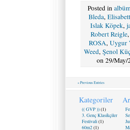
Posted in
albü
Bleda
,
Elisabet
Islak Köpek
,
j
Robert Reigle
ROSA
,
Uygur 
Weed
,
Şenol Küç
on 29/May/2
« Previous Entries
Kategoriler
Ar
(( GVP ))
(1)
Fe
3. Genç Klasikçiler
Se
Festivali
(1)
Ju
60m2
(1)
Ma