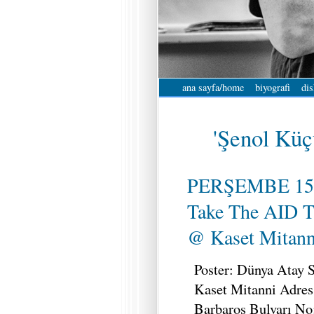
ana sayfa/home
biyografi
dis
'Şenol Küçü
PERŞEMBE 15
Take The AID T
@ Kaset Mitanni
Poster: Dünya Atay Sa
Kaset Mitanni Adres
Barbaros Bulvarı No: