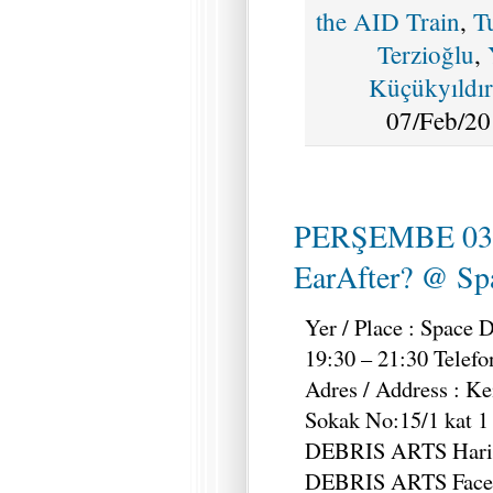
the AID Train
,
T
Terzioğlu
,
Küçükyıldı
07/Feb/20
PERŞEMBE 03
EarAfter? @ Spa
Yer / Place : Space 
19:30 – 21:30 Telefo
Adres / Address : K
Sokak No:15/1 kat 1
DEBRIS ARTS Harita
DEBRIS ARTS Faceb