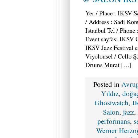
Yer / Place : IKSV S
/ Address : Sadi Kon
Istanbul Tel / Phone
Event sayfası IKSV Ca
IKSV Jazz Festival ev
Viyolonsel / Cello Ş
Drums Murat […]
Posted in
Avru
Yıldız
,
doğa
Ghostwatch
,
I
Salon
,
jazz
,
performans
,
s
Werner Herzo