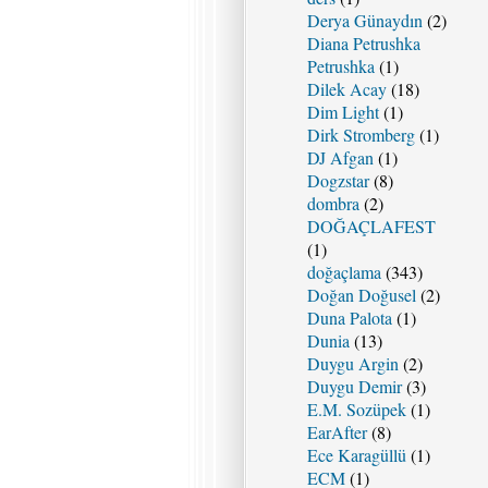
Derya Günaydın
(2)
Diana Petrushka
Petrushka
(1)
Dilek Acay
(18)
Dim Light
(1)
Dirk Stromberg
(1)
DJ Afgan
(1)
Dogzstar
(8)
dombra
(2)
DOĞAÇLAFEST
(1)
doğaçlama
(343)
Doğan Doğusel
(2)
Duna Palota
(1)
Dunia
(13)
Duygu Argin
(2)
Duygu Demir
(3)
E.M. Sozüpek
(1)
EarAfter
(8)
Ece Karagüllü
(1)
ECM
(1)