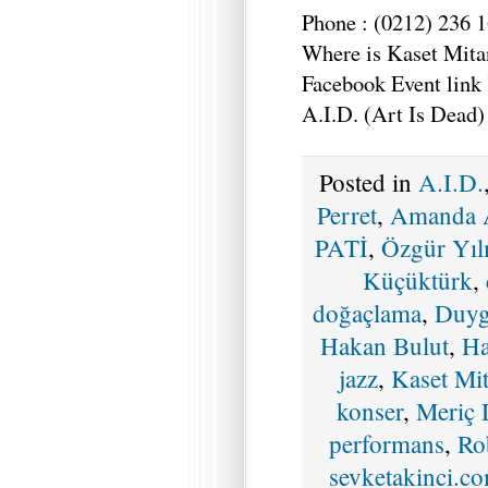
Phone : (0212) 236 1
Where is Kaset Mi
Facebook Event link
A.I.D. (Art Is Dead
Posted in
A.I.D.
Perret
,
Amanda
PATİ
,
Özgür Yı
Küçüktürk
,
doğaçlama
,
Duyg
Hakan Bulut
,
Ha
jazz
,
Kaset Mi
konser
,
Meriç 
performans
,
Ro
sevketakinci.c