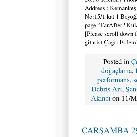
Address : Kemankeş
No:15/1 kat 1 Beyoğ
page “EarAfter? Kula
[Please scroll down f
gitarist Çağrı Erdem
Posted in
Ç
doğaçlama
,
performans
,
s
Debris Art
,
Şen
Akıncı
on 11/Ma
ÇARŞAMBA 29