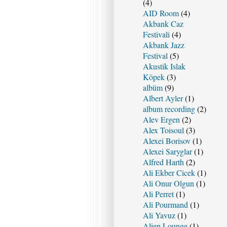
(4)
AID Room
(4)
Akbank Caz
Festivali
(4)
Akbank Jazz
Festival
(5)
Akustik Islak
Köpek
(3)
albüm
(9)
Albert Ayler
(1)
album recording
(2)
Alev Ergen
(2)
Alex Toisoul
(3)
Alexei Borisov
(1)
Alexei Saryglar
(1)
Alfred Harth
(2)
Ali Ekber Cicek
(1)
Ali Onur Olgun
(1)
Ali Perret
(1)
Ali Pourmand
(1)
Ali Yavuz
(1)
Alien Lounge
(1)