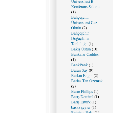
Üniversitesi B
Konferans Salonu
(1)
Bahçeşehir
Üniversitesi Caz
Okulu
(2)
Bahçeşehir
Doğaçlama
Topluluğu
(1)
Bakış Üstün
(10)
Bankalar Caddesi
(1)
BankPank
(1)
Baran Say
(9)
Barkın Engin
(2)
Barlas Tan Özemek
(2)
Barre Phillips
(1)
Barış Demirel
(1)
Barış Ertürk
(1)
baska şeyler
(1)
Batuhan Polat
(1)