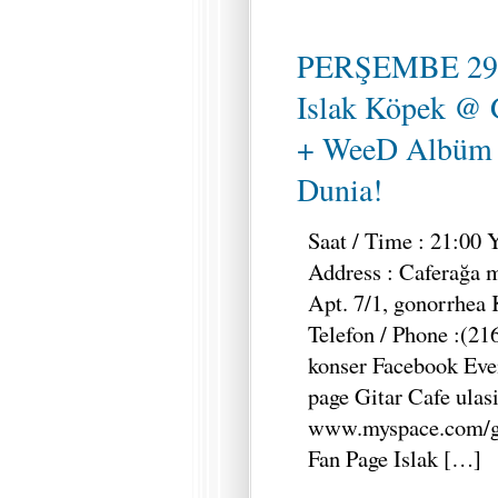
PERŞEMBE 29
Islak Köpek @ G
+ WeeD Albüm l
Dunia!
Saat / Time : 21:00 Y
Address : Caferağa m
Apt. 7/1, gonorrhea 
Telefon / Phone :(21
konser Facebook Even
page Gitar Cafe ula
www.myspace.com/gi
Fan Page Islak […]