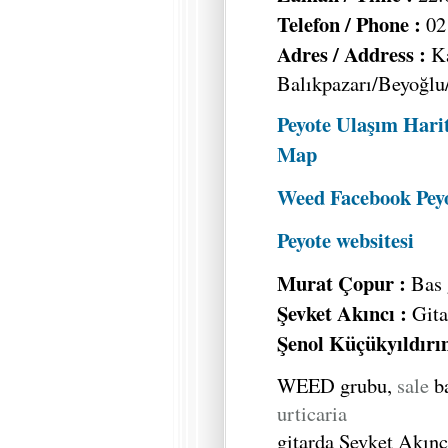
Telefon / Phone :
02
Adres / Address :
Ka
Balıkpazarı/Beyoğlu
Peyote Ulaşım Harit
Map
Weed Facebook Peyo
Peyote websitesi
Murat Çopur :
Bas 
Şevket Akıncı :
Gita
Şenol Küçükyıldırı
WEED grubu,
sale
ba
urticaria
gitarda Şevket Akınc