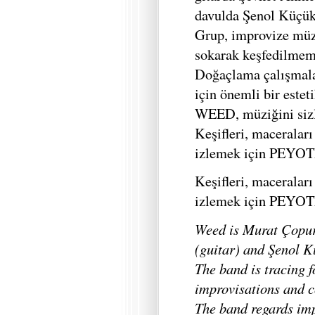
davulda Şenol Küçük
Grup, improvize müzik
sokarak keşfedilmemi
Doğaçlama çalışmal
için önemli bir estet
WEED, müziğini sizl
Keşifleri, maceralar
izlemek için PEYOTE
Keşifleri, maceralar
izlemek için PEYOTE
Weed is Murat Çopur 
(guitar) and Şenol K
The band is tracing 
improvisations and 
The band regards imp