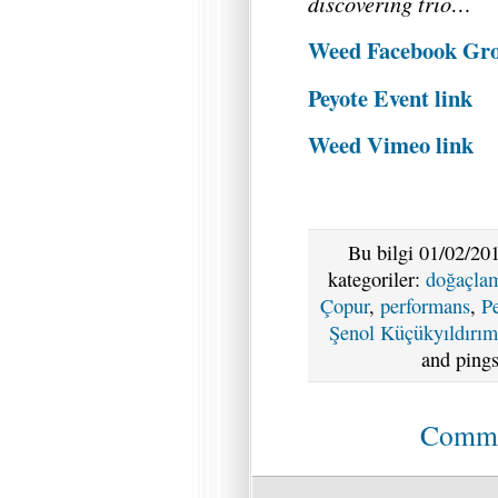
discovering trio…
Weed Facebook Gr
Peyote Event link
Weed Vimeo link
Bu bilgi 01/02/201
kategoriler:
doğaçla
Çopur
,
performans
,
Pe
Şenol Küçükyıldırım
and pings
Commen