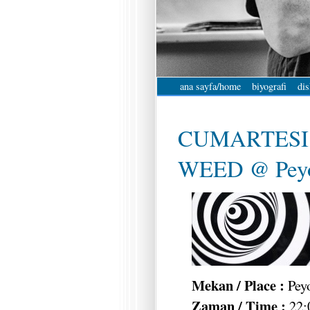
ana sayfa/home
biyografi
dis
CUMARTESI 
WEED @ Peyot
Mekan / Place :
Pey
Zaman / Time :
22: