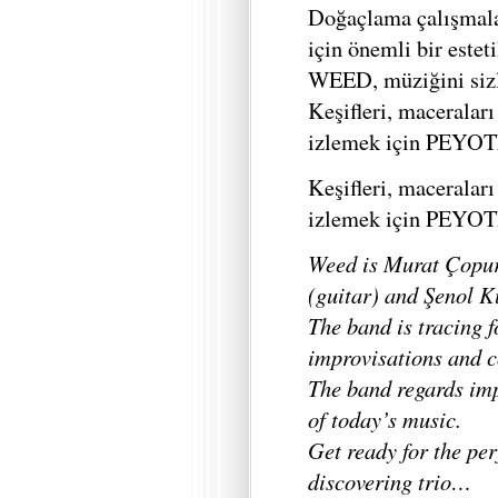
Doğaçlama çalışmal
için önemli bir estet
WEED, müziğini sizl
Keşifleri, maceralar
izlemek için PEYOTE
Keşifleri, maceralar
izlemek için PEYOTE
Weed is Murat Çopur 
(guitar) and Şenol K
The band is tracing 
improvisations and 
The band regards imp
of today’s music.
Get ready for the pe
discovering trio…