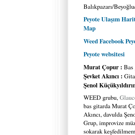
Balıkpazarı/Beyoğlu
Peyote Ulaşım Harit
Map
Weed Facebook Peyo
Peyote websitesi
Murat Çopur :
Bas 
Şevket Akıncı :
Gita
Şenol Küçükyıldırı
WEED grubu,
Glau
bas gitarda Murat Ç
Akıncı, davulda Şen
Grup, improvize müzik
sokarak keşfedilmemi