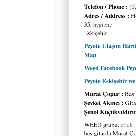
Telefon / Phone :
(02
Adres / Address :
Ho
35,
hygiene
Eskişehir
Peyote Ulaşım Harit
Map
Weed Facebook Peyo
Peyote Eskişehir we
Murat Çopur :
Bas 
Şevket Akıncı :
Gita
Şenol Küçükyıldırı
WEED grubu,
click
bas gitarda Murat Ço