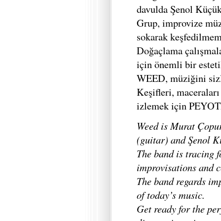
davulda Şenol Küçük
Grup, improvize müzik
sokarak keşfedilmemi
Doğaçlama çalışmal
için önemli bir estet
WEED, müziğini sizl
Keşifleri, maceralar
izlemek için PEYOTE
Weed is Murat Çopur 
(guitar) and Şenol K
The band is tracing 
improvisations and 
The band regards imp
of today’s music.
Get ready for the pe