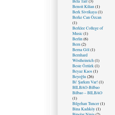
Bela Tarr
(3)
Benoit Kilian
(1)
Berk Sivrikaya
(1)
Berke Can Özcan
(1)
Berklee College of
Music
(1)
Berlin
(6)
Bern
(2)
Berna Göl
(1)
Bernhard
Wöstheinrich
(1)
Beste Öztürk
(1)
Beyaz Kaos
(1)
Beyoğlu
(26)
Bi' Şarkım Var!
(1)
BILBAO-Bilbao
Bilbao – BILBAO
(1)
Bilgehan Tuncer
(1)
Bina Kadıköy
(1)
Bipolar Ninja
(2)