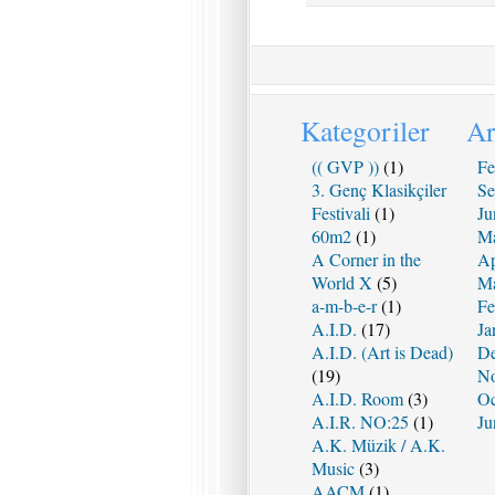
Kategoriler
Ar
(( GVP ))
(1)
Fe
3. Genç Klasikçiler
Se
Festivali
(1)
Ju
60m2
(1)
Ma
A Corner in the
Ap
World X
(5)
Ma
a-m-b-e-r
(1)
Fe
A.I.D.
(17)
Ja
A.I.D. (Art is Dead)
De
(19)
No
A.I.D. Room
(3)
Oc
A.I.R. NO:25
(1)
Ju
A.K. Müzik / A.K.
Music
(3)
AACM
(1)