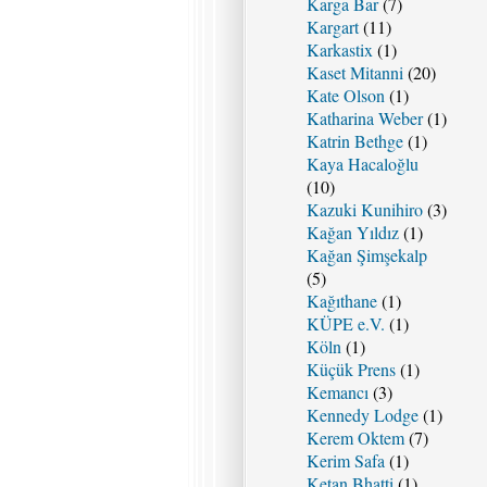
Karga Bar
(7)
Kargart
(11)
Karkastix
(1)
Kaset Mitanni
(20)
Kate Olson
(1)
Katharina Weber
(1)
Katrin Bethge
(1)
Kaya Hacaloğlu
(10)
Kazuki Kunihiro
(3)
Kağan Yıldız
(1)
Kağan Şimşekalp
(5)
Kağıthane
(1)
KÜPE e.V.
(1)
Köln
(1)
Küçük Prens
(1)
Kemancı
(3)
Kennedy Lodge
(1)
Kerem Oktem
(7)
Kerim Safa
(1)
Ketan Bhatti
(1)