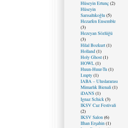
Hüseyin Ertunç
(2)
Hüseyin
Sarısaltıkoğlu
(5)
Hezarfen Ensemble
(3)
Hezeyan Sözlüğü
(3)
Hilal Bozkurt
(1)
Holland
(1)
Holy Ghost
(1)
HOWL
(1)
Huun-Huur-Tu
(1)
I.mpty
(1)
IABA – Uluslararası
Mimarlık Bienali
(1)
iDANS
(1)
Ignaz Schick
(3)
IKSV Caz Festivali
(2)
IKSV Salon
(6)
Ilhan Erşahin
(1)