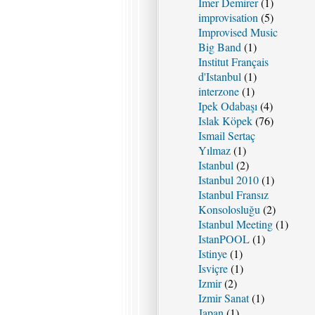
Imer Demirer
(1)
improvisation
(5)
Improvised Music
Big Band
(1)
Institut Français
d'Istanbul
(1)
interzone
(1)
Ipek Odabaşı
(4)
Islak Köpek
(76)
Ismail Sertaç
Yılmaz
(1)
Istanbul
(2)
Istanbul 2010
(1)
Istanbul Fransız
Konsolosluğu
(2)
Istanbul Meeting
(1)
IstanPOOL
(1)
Istinye
(1)
Isviçre
(1)
Izmir
(2)
Izmir Sanat
(1)
Japan
(1)