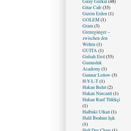
Giray Gürkal
(48)
Gitar Cafe
(33)
Gizem Erden
(1)
GOLEM
(1)
Gram
(3)
Grenzgänger –
zwischen den
Welten
(1)
GUITA
(1)
Gulsah Erol
(33)
Gumusluk
Academy
(1)
Gunnar Lettow
(3)
H-Y-L-T
(1)
Hakan Bulut
(2)
Hakan Nurcanli
(1)
Hakan Rauf Tüfekçi
(1)
Halbuki Utkan
(1)
Halil İbrahim Işık
(1)
Hall Des Chars
(1)