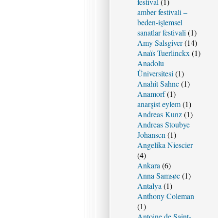
festival
(1)
amber festivali –
beden-işlemsel
sanatlar festivali
(1)
Amy Salsgiver
(14)
Anaïs Tuerlinckx
(1)
Anadolu
Üniversitesi
(1)
Anahit Sahne
(1)
Anamorf
(1)
anarşist eylem
(1)
Andreas Kunz
(1)
Andreas Stoubye
Johansen
(1)
Angelika Niescier
(4)
Ankara
(6)
Anna Samsøe
(1)
Antalya
(1)
Anthony Coleman
(1)
Antoine de Saint-