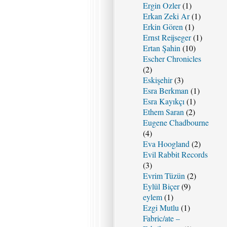
Ergin Ozler
(1)
Erkan Zeki Ar
(1)
Erkin Gören
(1)
Ernst Reijseger
(1)
Ertan Şahin
(10)
Escher Chronicles
(2)
Eskişehir
(3)
Esra Berkman
(1)
Esra Kayıkçı
(1)
Ethem Saran
(2)
Eugene Chadbourne
(4)
Eva Hoogland
(2)
Evil Rabbit Records
(3)
Evrim Tüzün
(2)
Eylül Biçer
(9)
eylem
(1)
Ezgi Mutlu
(1)
Fabric/ate –