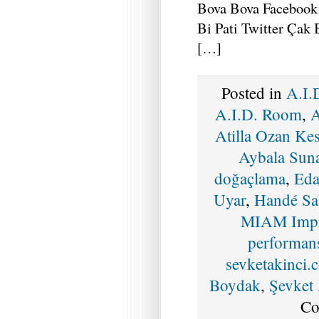
Bova Bova Facebook 
Bi Pati Twitter Çak 
[…]
Posted in
A.I.
A.I.D. Room
,
A
Atilla Ozan Ke
Aybala Sun
doğaçlama
,
Eda
Uyar
,
Handé Sa
MIAM Impr
performan
sevketakinci.
Boydak
,
Şevket
Co