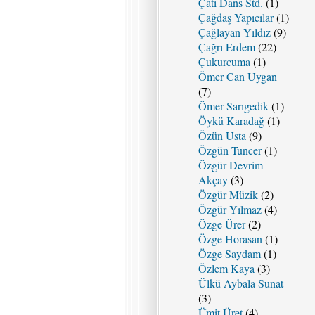
Çatı Dans Std.
(1)
Çağdaş Yapıcılar
(1)
Çağlayan Yıldız
(9)
Çağrı Erdem
(22)
Çukurcuma
(1)
Ömer Can Uygan
(7)
Ömer Sarıgedik
(1)
Öykü Karadağ
(1)
Özün Usta
(9)
Özgün Tuncer
(1)
Özgür Devrim
Akçay
(3)
Özgür Müzik
(2)
Özgür Yılmaz
(4)
Özge Ürer
(2)
Özge Horasan
(1)
Özge Saydam
(1)
Özlem Kaya
(3)
Ülkü Aybala Sunat
(3)
Ümit Üret
(4)