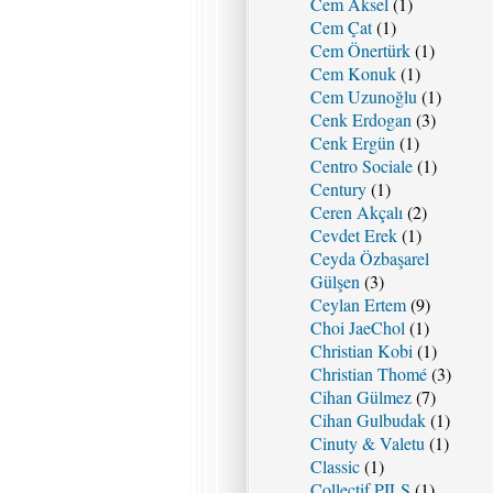
Cem Aksel
(1)
Cem Çat
(1)
Cem Önertürk
(1)
Cem Konuk
(1)
Cem Uzunoğlu
(1)
Cenk Erdogan
(3)
Cenk Ergün
(1)
Centro Sociale
(1)
Century
(1)
Ceren Akçalı
(2)
Cevdet Erek
(1)
Ceyda Özbaşarel
Gülşen
(3)
Ceylan Ertem
(9)
Choi JaeChol
(1)
Christian Kobi
(1)
Christian Thomé
(3)
Cihan Gülmez
(7)
Cihan Gulbudak
(1)
Cinuty & Valetu
(1)
Classic
(1)
Collectif PILS
(1)