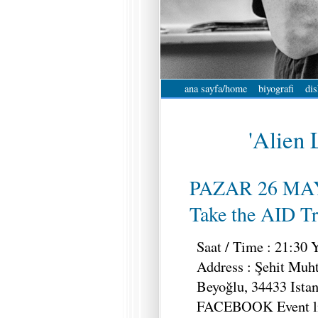
ana sayfa/home
biyografi
dis
'Alien 
PAZAR 26 MAY
Take the AID T
Saat / Time : 21:30 Y
Address : Şehit Muh
Beyoğlu, 34433 Istan
FACEBOOK Event lin