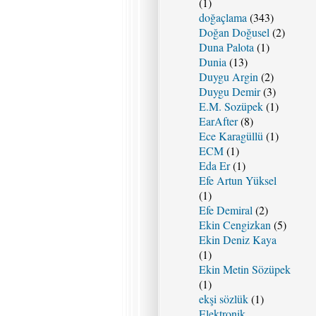
(1)
doğaçlama
(343)
Doğan Doğusel
(2)
Duna Palota
(1)
Dunia
(13)
Duygu Argin
(2)
Duygu Demir
(3)
E.M. Sozüpek
(1)
EarAfter
(8)
Ece Karagüllü
(1)
ECM
(1)
Eda Er
(1)
Efe Artun Yüksel
(1)
Efe Demiral
(2)
Ekin Cengizkan
(5)
Ekin Deniz Kaya
(1)
Ekin Metin Sözüpek
(1)
ekşi sözlük
(1)
Elektronik