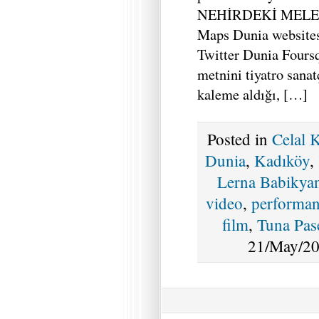
NEHİRDEKİ MELEK 
Maps Dunia websites
Twitter Dunia Foursq
metnini tiyatro sana
kaleme aldığı, […]
Posted in
Celal 
Dunia
,
Kadıköy
,
Lerna Babikya
video
,
performa
film
,
Tuna Pas
21/May/20