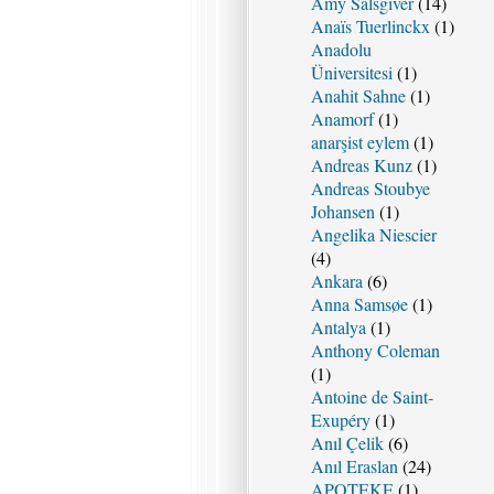
Amy Salsgiver
(14)
Anaïs Tuerlinckx
(1)
Anadolu
Üniversitesi
(1)
Anahit Sahne
(1)
Anamorf
(1)
anarşist eylem
(1)
Andreas Kunz
(1)
Andreas Stoubye
Johansen
(1)
Angelika Niescier
(4)
Ankara
(6)
Anna Samsøe
(1)
Antalya
(1)
Anthony Coleman
(1)
Antoine de Saint-
Exupéry
(1)
Anıl Çelik
(6)
Anıl Eraslan
(24)
APOTEKE
(1)