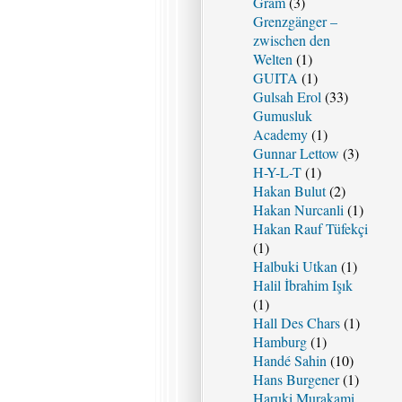
Gram
(3)
Grenzgänger –
zwischen den
Welten
(1)
GUITA
(1)
Gulsah Erol
(33)
Gumusluk
Academy
(1)
Gunnar Lettow
(3)
H-Y-L-T
(1)
Hakan Bulut
(2)
Hakan Nurcanli
(1)
Hakan Rauf Tüfekçi
(1)
Halbuki Utkan
(1)
Halil İbrahim Işık
(1)
Hall Des Chars
(1)
Hamburg
(1)
Handé Sahin
(10)
Hans Burgener
(1)
Haruki Murakami