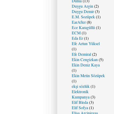
Dunia
(13)
Duygu Argin
(2)
Duygu Demir
(3)
E.M. Sozüpek
(1)
EarAfter
(8)
Ece Karagüllü
(1)
ECM
(1)
Eda Er
(1)
Efe Artun Yüksel
(1)
Efe Demiral
(2)
Ekin Cengizkan
(5)
Ekin Deniz Kaya
(1)
Ekin Metin Sözüpek
(1)
ekşi sözlük
(1)
Elektronik
Kumpanya
(3)
Elif Bleda
(3)
Elif Sofya
(1)
Elisa Arciniegas