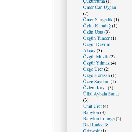
Çukurcuma
(1)
Ömer Can Uygan
(7)
Ömer Sarıgedik
(1)
Öykü Karadağ
(1)
Özün Usta
(9)
Özgün Tuncer
(1)
Özgür Devrim
Akçay
(3)
Özgür Müzik
(2)
Özgür Yılmaz
(4)
Özge Ürer
(2)
Özge Horasan
(1)
Özge Saydam
(1)
Özlem Kaya
(3)
Ülkü Aybala Sunat
(3)
Ümit Üret
(4)
Babylon
(3)
Babylon Lounge
(2)
Bad Ladee &
Grizwolf
(1)