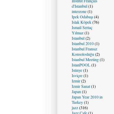
Institut Français
d'Istanbul
(1)
interzone
(1)
Ipek Odabaşı
(4)
Islak Köpek
(76)
Ismail Sertaç
Yılmaz
(1)
Istanbul
(2)
Istanbul 2010
(1)
Istanbul Fransız
Konsolosluğu
(2)
Istanbul Meeting
(1)
IstanPOOL
(1)
Istinye
(1)
Isviçre
(1)
Izmir
(2)
Izmir Sanat
(1)
Japan
(1)
Japan Year 2010 in
Turkey
(1)
jazz
(316)
Jazz Cafe
(1)