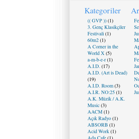
Kategoriler
Ar
(( GVP ))
(1)
Fe
3. Genç Klasikçiler
Se
Festivali
(1)
Ju
60m2
(1)
Ma
A Corner in the
Ap
World X
(5)
Ma
a-m-b-e-r
(1)
Fe
A.I.D.
(17)
Ja
A.I.D. (Art is Dead)
De
(19)
No
A.I.D. Room
(3)
Oc
A.I.R. NO:25
(1)
Ju
A.K. Müzik / A.K.
Music
(3)
AACM
(1)
Açık Radyo
(1)
ABSORB
(1)
Acid Work
(1)
Ada Cafe
(1)