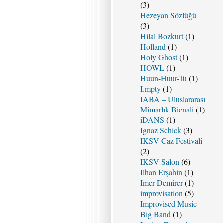
(3)
Hezeyan Sözlüğü
(3)
Hilal Bozkurt
(1)
Holland
(1)
Holy Ghost
(1)
HOWL
(1)
Huun-Huur-Tu
(1)
I.mpty
(1)
IABA – Uluslararası
Mimarlık Bienali
(1)
iDANS
(1)
Ignaz Schick
(3)
IKSV Caz Festivali
(2)
IKSV Salon
(6)
Ilhan Erşahin
(1)
Imer Demirer
(1)
improvisation
(5)
Improvised Music
Big Band
(1)