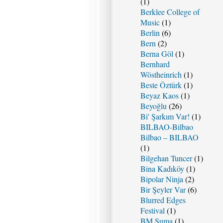
(1)
Berklee College of
Music
(1)
Berlin
(6)
Bern
(2)
Berna Göl
(1)
Bernhard
Wöstheinrich
(1)
Beste Öztürk
(1)
Beyaz Kaos
(1)
Beyoğlu
(26)
Bi' Şarkım Var!
(1)
BILBAO-Bilbao
Bilbao – BILBAO
(1)
Bilgehan Tuncer
(1)
Bina Kadıköy
(1)
Bipolar Ninja
(2)
Bir Şeyler Var
(6)
Blurred Edges
Festival
(1)
BM Suma
(1)