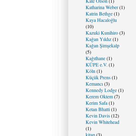
Kate Olson
(1)
Katharina Weber
(1)
Katrin Bethge
(1)
Kaya Hacaloğlu
(10)
Kazuki Kunihiro
(3)
Kağan Yıldız
(1)
Kağan Şimşekalp
(5)
Kağıthane
(1)
KÜPE e.V.
(1)
Köln
(1)
Küçük Prens
(1)
Kemancı
(3)
Kennedy Lodge
(1)
Kerem Oktem
(7)
Kerim Safa
(1)
Ketan Bhatti
(1)
Kevin Davis
(12)
Kevin Whitehead
(1)
kitap
(3)