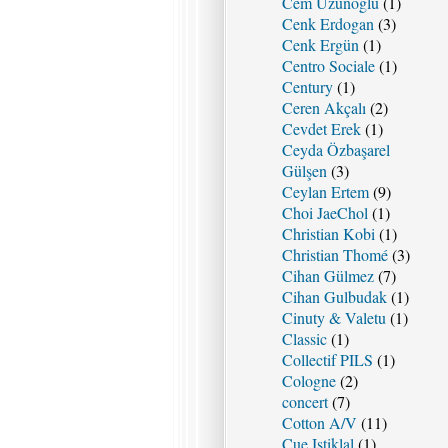
Cem Uzunoğlu
(1)
Cenk Erdogan
(3)
Cenk Ergün
(1)
Centro Sociale
(1)
Century
(1)
Ceren Akçalı
(2)
Cevdet Erek
(1)
Ceyda Özbaşarel
Gülşen
(3)
Ceylan Ertem
(9)
Choi JaeChol
(1)
Christian Kobi
(1)
Christian Thomé
(3)
Cihan Gülmez
(7)
Cihan Gulbudak
(1)
Cinuty & Valetu
(1)
Classic
(1)
Collectif PILS
(1)
Cologne
(2)
concert
(7)
Cotton A/V
(11)
Cue Istiklal
(1)