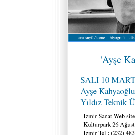
ana sayfa/home
biyografi
dis
'Ayşe Ka
SALI 10 MART
Ayşe Kahyaoğlu
Yıldız Teknik Ü
Izmir Sanat Web site
Kültürpark 26 Ağust
Izmir Tel : (232) 48