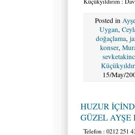
Küçükyıldırım : Dav
Posted in
Ayş
Uygan
,
Ceyl
doğaçlama
,
ja
konser
,
Mur
sevketakin
Küçükyıldı
15/May/200
HUZUR İÇİND
GÜZEL AYŞE
Telefon : 0212 251 4