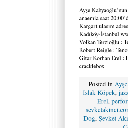
Ayşe Kahyaoğlu‘nun a
anaemia saat 20:00‘d
Kargart ulasım adres
Kadıköy-İstanbul ww
Volkan Terzioğlu : T
Robert Reigle : Teno
Gitar Korhan Erel : 
cracklebox
Posted in
Ayşe
Islak Köpek
,
jaz
Erel
,
perfo
sevketakinci.c
Dog
,
Şevket Akı
C