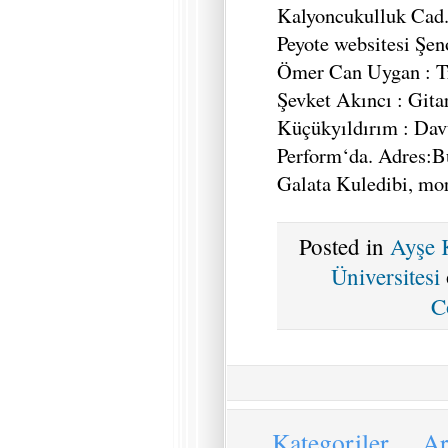
Kalyoncukulluk Cad.
Peyote websitesi Şe
Ömer Can Uygan : T
Şevket Akıncı : Gita
Küçükyıldırım : Dav
Perform‘da. Adres:
Galata Kuledibi, mo
Posted in
Ayşe 
Üniversitesi
C
Kategoriler
Ar