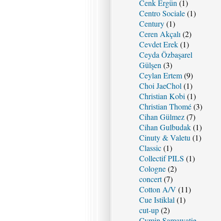
Cenk Ergün
(1)
Centro Sociale
(1)
Century
(1)
Ceren Akçalı
(2)
Cevdet Erek
(1)
Ceyda Özbaşarel
Gülşen
(3)
Ceylan Ertem
(9)
Choi JaeChol
(1)
Christian Kobi
(1)
Christian Thomé
(3)
Cihan Gülmez
(7)
Cihan Gulbudak
(1)
Cinuty & Valetu
(1)
Classic
(1)
Collectif PILS
(1)
Cologne
(2)
concert
(7)
Cotton A/V
(11)
Cue Istiklal
(1)
cut-up
(2)
Cymin Samawatie