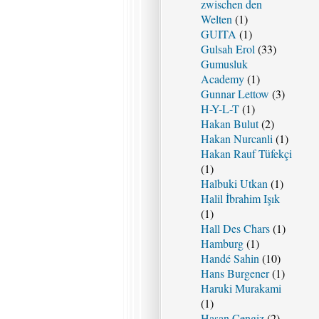
zwischen den
Welten
(1)
GUITA
(1)
Gulsah Erol
(33)
Gumusluk
Academy
(1)
Gunnar Lettow
(3)
H-Y-L-T
(1)
Hakan Bulut
(2)
Hakan Nurcanli
(1)
Hakan Rauf Tüfekçi
(1)
Halbuki Utkan
(1)
Halil İbrahim Işık
(1)
Hall Des Chars
(1)
Hamburg
(1)
Handé Sahin
(10)
Hans Burgener
(1)
Haruki Murakami
(1)
Hasan Cengiz
(2)