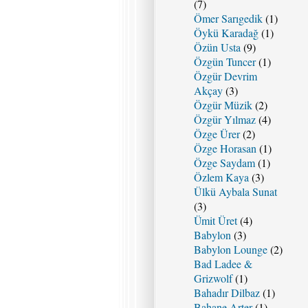
(7)
Ömer Sarıgedik
(1)
Öykü Karadağ
(1)
Özün Usta
(9)
Özgün Tuncer
(1)
Özgür Devrim
Akçay
(3)
Özgür Müzik
(2)
Özgür Yılmaz
(4)
Özge Ürer
(2)
Özge Horasan
(1)
Özge Saydam
(1)
Özlem Kaya
(3)
Ülkü Aybala Sunat
(3)
Ümit Üret
(4)
Babylon
(3)
Babylon Lounge
(2)
Bad Ladee &
Grizwolf
(1)
Bahadır Dilbaz
(1)
Bahane Arter
(1)