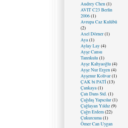
Audrey Chen
(1)
AVIT C23 Berlin
2006
(1)
Avrupa Caz Kulübü
(2)
Axel Dörner
(1)
Aya
(1)
Aylay Lay
(4)
Ayşe Cansu
Tanrıkulu
(1)
Ayşe Kahyaoğlu
(4)
Ayşe Nur Ergen
(4)
Ayşenur Kolivar
(1)
ÇAK bi PATİ
(13)
Çankaya
(1)
Çatı Dans Std.
(1)
Çağdaş Yapıcılar
(1)
Çağlayan Yıldız
(9)
Çağrı Erdem
(22)
Çukurcuma
(1)
Ömer Can Uygan