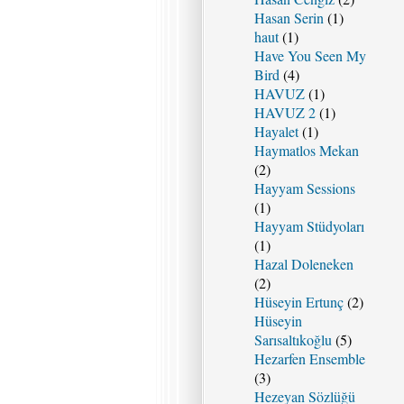
Hasan Serin
(1)
haut
(1)
Have You Seen My
Bird
(4)
HAVUZ
(1)
HAVUZ 2
(1)
Hayalet
(1)
Haymatlos Mekan
(2)
Hayyam Sessions
(1)
Hayyam Stüdyoları
(1)
Hazal Doleneken
(2)
Hüseyin Ertunç
(2)
Hüseyin
Sarısaltıkoğlu
(5)
Hezarfen Ensemble
(3)
Hezeyan Sözlüğü