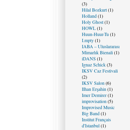
(3)
Hilal Bozkurt
(1)
Holland
(1)
Holy Ghost
(1)
HOWL
(1)
Huun-Huur-Tu
(1)
I.mpty
(1)
IABA – Uluslararası
Mimarlık Bienali
(1)
iDANS
(1)
Ignaz Schick
(3)
IKSV Caz Festivali
(2)
IKSV Salon
(6)
Ilhan Erşahin
(1)
Imer Demirer
(1)
improvisation
(5)
Improvised Music
Big Band
(1)
Institut Français
d'Istanbul
(1)