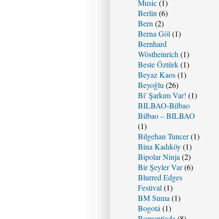
Music
(1)
Berlin
(6)
Bern
(2)
Berna Göl
(1)
Bernhard
Wöstheinrich
(1)
Beste Öztürk
(1)
Beyaz Kaos
(1)
Beyoğlu
(26)
Bi' Şarkım Var!
(1)
BILBAO-Bilbao
Bilbao – BILBAO
(1)
Bilgehan Tuncer
(1)
Bina Kadıköy
(1)
Bipolar Ninja
(2)
Bir Şeyler Var
(6)
Blurred Edges
Festival
(1)
BM Suma
(1)
Bogotá
(1)
Bomontiada
(8)