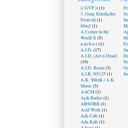
(( GVP ))
(1)
Fe
3. Genç Klasikçiler
Se
Festivali
(1)
Ju
60m2
(1)
Ma
A Corner in the
Ap
World X
(5)
Ma
a-m-b-e-r
(1)
Fe
A.I.D.
(17)
Ja
A.I.D. (Art is Dead)
De
(19)
No
A.I.D. Room
(3)
Oc
A.I.R. NO:25
(1)
Ju
A.K. Müzik / A.K.
Music
(3)
AACM
(1)
Açık Radyo
(1)
ABSORB
(1)
Acid Work
(1)
Ada Cafe
(1)
Ada Kafe
(1)
Adaevi
(1)