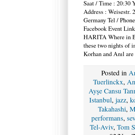
Saat / Time : 20:30 Y
Address : Weisestr. 
Germany Tel / Phone
Facebook Event Link
HARITA Where in Be
these two nights of 
Korhan and Anıl are 
Posted in
A
Tuerlinckx
,
An
Ayşe Cansu Tanr
Istanbul
,
jazz
,
k
Takahashi
,
M
performans
,
se
Tel-Aviv
,
Tom S