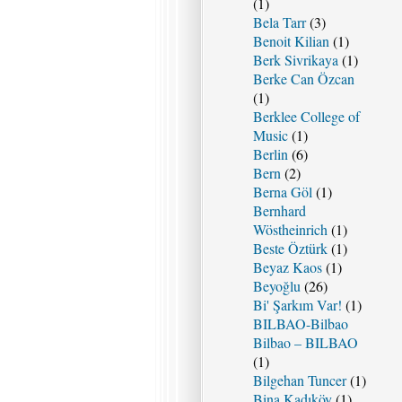
(1)
Bela Tarr
(3)
Benoit Kilian
(1)
Berk Sivrikaya
(1)
Berke Can Özcan
(1)
Berklee College of
Music
(1)
Berlin
(6)
Bern
(2)
Berna Göl
(1)
Bernhard
Wöstheinrich
(1)
Beste Öztürk
(1)
Beyaz Kaos
(1)
Beyoğlu
(26)
Bi' Şarkım Var!
(1)
BILBAO-Bilbao
Bilbao – BILBAO
(1)
Bilgehan Tuncer
(1)
Bina Kadıköy
(1)