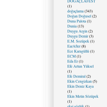
DOĞAÇLAFEST
(1)
doğaçlama
(343)
Doğan Doğusel
(2)
Duna Palota
(1)
Dunia
(13)
Duygu Argin
(2)
Duygu Demir
(3)
E.M. Sozüpek
(1)
EarAfter
(8)
Ece Karagüllü
(1)
ECM
(1)
Eda Er
(1)
Efe Artun Yüksel
(1)
Efe Demiral
(2)
Ekin Cengizkan
(5)
Ekin Deniz Kaya
(1)
Ekin Metin Sözüpek
(1)
ekşi sözlük
(1)