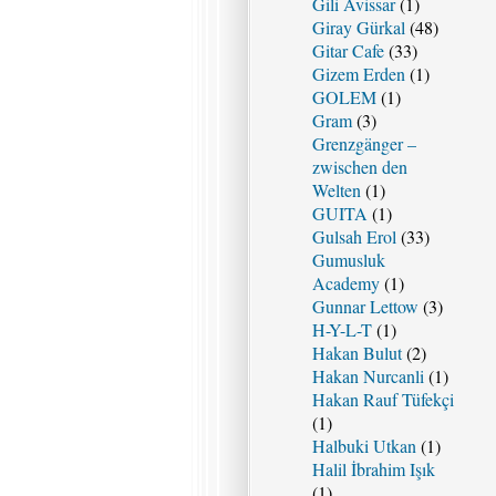
Gili Avissar
(1)
Giray Gürkal
(48)
Gitar Cafe
(33)
Gizem Erden
(1)
GOLEM
(1)
Gram
(3)
Grenzgänger –
zwischen den
Welten
(1)
GUITA
(1)
Gulsah Erol
(33)
Gumusluk
Academy
(1)
Gunnar Lettow
(3)
H-Y-L-T
(1)
Hakan Bulut
(2)
Hakan Nurcanli
(1)
Hakan Rauf Tüfekçi
(1)
Halbuki Utkan
(1)
Halil İbrahim Işık
(1)