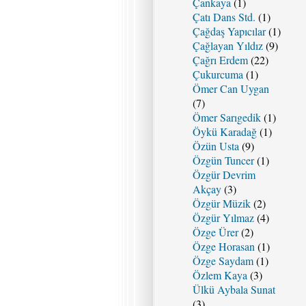
Çankaya
(1)
Çatı Dans Std.
(1)
Çağdaş Yapıcılar
(1)
Çağlayan Yıldız
(9)
Çağrı Erdem
(22)
Çukurcuma
(1)
Ömer Can Uygan
(7)
Ömer Sarıgedik
(1)
Öykü Karadağ
(1)
Özün Usta
(9)
Özgün Tuncer
(1)
Özgür Devrim
Akçay
(3)
Özgür Müzik
(2)
Özgür Yılmaz
(4)
Özge Ürer
(2)
Özge Horasan
(1)
Özge Saydam
(1)
Özlem Kaya
(3)
Ülkü Aybala Sunat
(3)