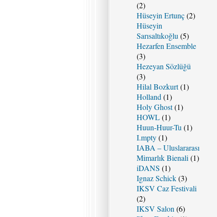
(2)
Hüseyin Ertunç
(2)
Hüseyin
Sarısaltıkoğlu
(5)
Hezarfen Ensemble
(3)
Hezeyan Sözlüğü
(3)
Hilal Bozkurt
(1)
Holland
(1)
Holy Ghost
(1)
HOWL
(1)
Huun-Huur-Tu
(1)
I.mpty
(1)
IABA – Uluslararası
Mimarlık Bienali
(1)
iDANS
(1)
Ignaz Schick
(3)
IKSV Caz Festivali
(2)
IKSV Salon
(6)