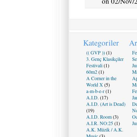
on 02/Nov/2
Kategoriler
Ar
(( GVP ))
(1)
Fe
3. Genç Klasikçiler
Se
Festivali
(1)
Ju
60m2
(1)
Ma
A Corner in the
Ap
World X
(5)
Ma
a-m-b-e-r
(1)
Fe
A.I.D.
(17)
Ja
A.I.D. (Art is Dead)
De
(19)
No
A.I.D. Room
(3)
Oc
A.I.R. NO:25
(1)
Ju
A.K. Müzik / A.K.
Music
(3)