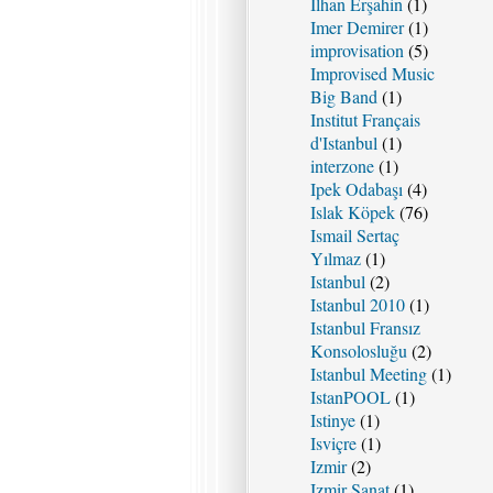
Ilhan Erşahin
(1)
Imer Demirer
(1)
improvisation
(5)
Improvised Music
Big Band
(1)
Institut Français
d'Istanbul
(1)
interzone
(1)
Ipek Odabaşı
(4)
Islak Köpek
(76)
Ismail Sertaç
Yılmaz
(1)
Istanbul
(2)
Istanbul 2010
(1)
Istanbul Fransız
Konsolosluğu
(2)
Istanbul Meeting
(1)
IstanPOOL
(1)
Istinye
(1)
Isviçre
(1)
Izmir
(2)
Izmir Sanat
(1)