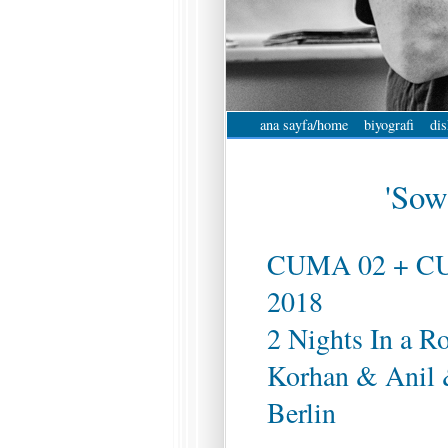
ana sayfa/home
biyografi
dis
'Sowi
CUMA 02 + C
2018
2 Nights In a R
Korhan & Anil 
Berlin