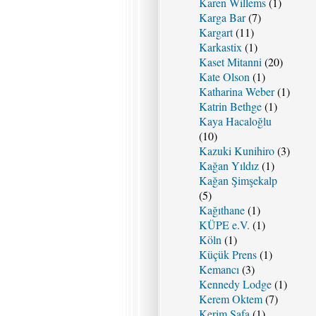
Karen Willems
(1)
Karga Bar
(7)
Kargart
(11)
Karkastix
(1)
Kaset Mitanni
(20)
Kate Olson
(1)
Katharina Weber
(1)
Katrin Bethge
(1)
Kaya Hacaloğlu
(10)
Kazuki Kunihiro
(3)
Kağan Yıldız
(1)
Kağan Şimşekalp
(5)
Kağıthane
(1)
KÜPE e.V.
(1)
Köln
(1)
Küçük Prens
(1)
Kemancı
(3)
Kennedy Lodge
(1)
Kerem Oktem
(7)
Kerim Safa
(1)