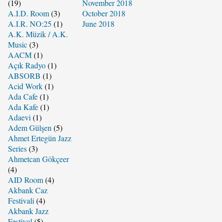
(19)
November 2018
A.I.D. Room
(3)
October 2018
A.I.R. NO:25
(1)
June 2018
A.K. Müzik / A.K.
Music
(3)
AACM
(1)
Açık Radyo
(1)
ABSORB
(1)
Acid Work
(1)
Ada Cafe
(1)
Ada Kafe
(1)
Adaevi
(1)
Adem Gülşen
(5)
Ahmet Ertegün Jazz
Series
(3)
Ahmetcan Gökçeer
(4)
AID Room
(4)
Akbank Caz
Festivali
(4)
Akbank Jazz
Festival
(5)