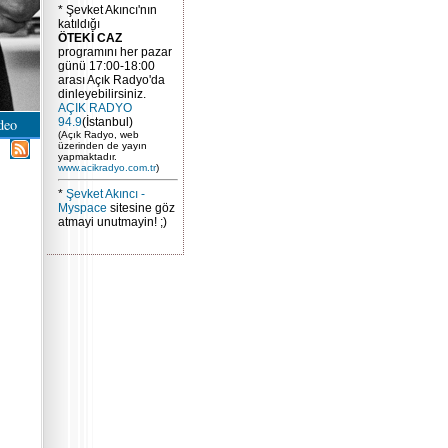
* Şevket Akıncı'nın
katıldığı
ÖTEKİ CAZ
programını her pazar
günü 17:00-18:00
arası Açık Radyo'da
dinleyebilirsiniz.
AÇIK RADYO
deo
94.9
(İstanbul)
(Açık Radyo, web
üzerinden de yayın
yapmaktadır.
www.acikradyo.com.tr
)
*
Şevket Akıncı -
Myspace
sitesine göz
atmayi unutmayin! ;)