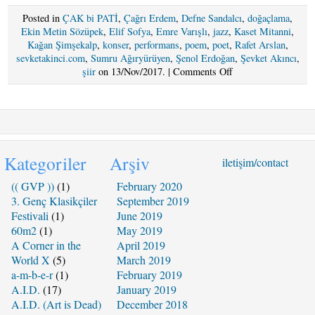
Posted in
ÇAK bi PATİ
,
Çağrı Erdem
,
Defne Sandalcı
,
doğaçlama
,
Ekin Metin Sözüpek
,
Elif Sofya
,
Emre Varışlı
,
jazz
,
Kaset Mitanni
,
Kağan Şimşekalp
,
konser
,
performans
,
poem
,
poet
,
Rafet Arslan
,
sevketakinci.com
,
Sumru Ağıryürüyen
,
Şenol Erdoğan
,
Şevket Akıncı
,
on
şiir
on 13/Nov/2017. |
Comments Off
ÇARŞAMBA
15
KASIM
2017
Take
The
Kategoriler
Arşiv
iletişim/contact
AID
Train
(( GVP ))
(1)
February 2020
:
3. Genç Klasikçiler
September 2019
Şiir
Festivali
(1)
June 2019
Özel
60m2
(1)
May 2019
@
A Corner in the
April 2019
Kaset
Mitanni
World X
(5)
March 2019
!!!
a-m-b-e-r
(1)
February 2019
A.I.D.
(17)
January 2019
A.I.D. (Art is Dead)
December 2018