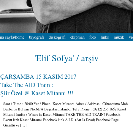
na sayfa/home
biyografi
diskografi
ekipman
foto
links
müzik
vi
'Elif Sofya' / arşiv
ÇARŞAMBA 15 KASIM 2017
Take The AID Train :
Şiir Özel @ Kaset Mitanni !!!
Saat / Time : 20:00 Yer / Place :Kaset Mitanni Adres / Address : Cihannüma Mah.
Barbaros Bulvarı No:61/A Beşiktaş, Istanbul Tel / Phone : (0212) 236 1652 Kaset
Mitanni harita / Where is Kaset Mitanni TAKE THE AID TRAIN! Facebook
Event link Kaset Mitanni Facebook link A.I.D. (Art Is Dead) Facebook Page
Gürültü ve […]