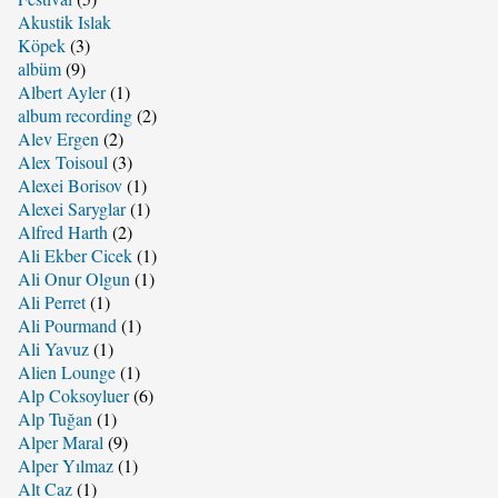
Akustik Islak
Köpek
(3)
albüm
(9)
Albert Ayler
(1)
album recording
(2)
Alev Ergen
(2)
Alex Toisoul
(3)
Alexei Borisov
(1)
Alexei Saryglar
(1)
Alfred Harth
(2)
Ali Ekber Cicek
(1)
Ali Onur Olgun
(1)
Ali Perret
(1)
Ali Pourmand
(1)
Ali Yavuz
(1)
Alien Lounge
(1)
Alp Coksoyluer
(6)
Alp Tuğan
(1)
Alper Maral
(9)
Alper Yılmaz
(1)
Alt Caz
(1)