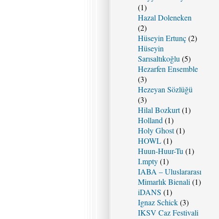
(1)
Hazal Doleneken
(2)
Hüseyin Ertunç
(2)
Hüseyin
Sarısaltıkoğlu
(5)
Hezarfen Ensemble
(3)
Hezeyan Sözlüğü
(3)
Hilal Bozkurt
(1)
Holland
(1)
Holy Ghost
(1)
HOWL
(1)
Huun-Huur-Tu
(1)
I.mpty
(1)
IABA – Uluslararası
Mimarlık Bienali
(1)
iDANS
(1)
Ignaz Schick
(3)
IKSV Caz Festivali