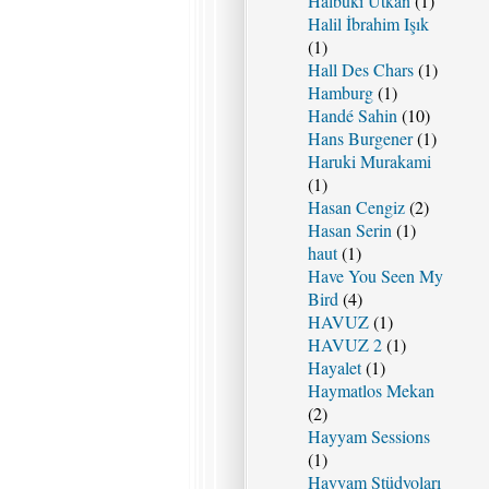
Halbuki Utkan
(1)
Halil İbrahim Işık
(1)
Hall Des Chars
(1)
Hamburg
(1)
Handé Sahin
(10)
Hans Burgener
(1)
Haruki Murakami
(1)
Hasan Cengiz
(2)
Hasan Serin
(1)
haut
(1)
Have You Seen My
Bird
(4)
HAVUZ
(1)
HAVUZ 2
(1)
Hayalet
(1)
Haymatlos Mekan
(2)
Hayyam Sessions
(1)
Hayyam Stüdyoları