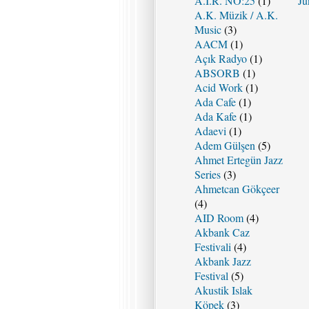
A.I.R. NO:25
(1)
Ju
A.K. Müzik / A.K.
Music
(3)
AACM
(1)
Açık Radyo
(1)
ABSORB
(1)
Acid Work
(1)
Ada Cafe
(1)
Ada Kafe
(1)
Adaevi
(1)
Adem Gülşen
(5)
Ahmet Ertegün Jazz
Series
(3)
Ahmetcan Gökçeer
(4)
AID Room
(4)
Akbank Caz
Festivali
(4)
Akbank Jazz
Festival
(5)
Akustik Islak
Köpek
(3)