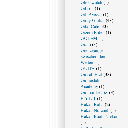
Ghostwatch
(1)
Gibson
(1)
Gili Avissar
(1)
Giray Gürkal
(48)
Gitar Cafe
(33)
Gizem Erden
(1)
GOLEM
(1)
Gram
(3)
Grenzgänger –
zwischen den
Welten
(1)
GUITA
(1)
Gulsah Erol
(33)
Gumusluk
Academy
(1)
Gunnar Lettow
(3)
H-Y-L-T
(1)
Hakan Bulut
(2)
Hakan Nurcanli
(1)
Hakan Rauf Tüfekçi
(1)