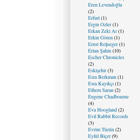
Eren Levendoğlu
(2)
Erfurt
(1)
Ergin Ozler
(1)
Erkan Zeki Ar
(1)
Erkin Gören
(1)
Ernst Reijseger
(1)
Ertan Şahin
(10)
Escher Chronicles
(2)
Eskişehir
(3)
Esra Berkman
(1)
Esra Kayıkçı
(1)
Ethem Saran
(2)
Eugene Chadbourne
(4)
Eva Hoogland
(2)
Evil Rabbit Records
(3)
Evrim Tüzün
(2)
Eylül Biçer
(9)