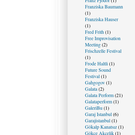
Franz Fjödor
(1)
Franziska Baumann
(1)
Franziska Hauser
(1)
Fred Frith
(1)
Free Improvisation
Meeting
(2)
Frischzelle Festival
(1)
Frode Haltli
(1)
Future Sound
Festival
(1)
Gahgogov
(1)
Galata
(2)
Galata Perform
(21)
Galataperform
(1)
GaleriBu
(1)
Garaj Istanbul
(6)
Garajistanbul
(1)
Gökalp Kanatsız
(1)
Gökçe Akçelik
(1)