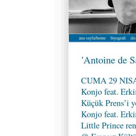
ana sayfa/home
biyografi
dis
'Antoine de S
CUMA 29 NIS
Konjo feat. Erk
Küçük Prens’i 
Konjo feat. Erki
Little Prince re