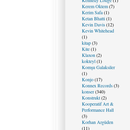
Kennedy Lodge
(1)
Kerem Oktem
(7)
Kerim Safa
(1)
Ketan Bhatti
(1)
Kevin Davis
(12)
Kevin Whitehead
(1)
kitap
(3)
Kite
(1)
Klaxon
(2)
kokteyl
(1)
Komşu Galaksiler
(1)
Konjo
(17)
Konnex Records
(3)
konser
(340)
Konstrukt
(2)
Kooperatif Art &
Performance Hall
(3)
Korhan Argüden
(11)