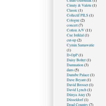
Cihan Gulbudak
(1)
Cinuty & Valetu
(1)
Classic
(1)
Collectif PILS
(1)
Cologne
(2)
concert
(7)
Cotton A/V
(11)
Cue Istiklal
(1)
cut-up
(2)
Cymin Samawatie
(1)
D-OpP
(1)
Daisy Bolter
(1)
Damnation
(3)
dans
(5)
Danube Palace
(1)
Dave Bryant
(1)
David Brosset
(1)
David Lynch
(1)
Dünya Atay
(3)
Düsseldorf
(1)
Dead Country
(7)