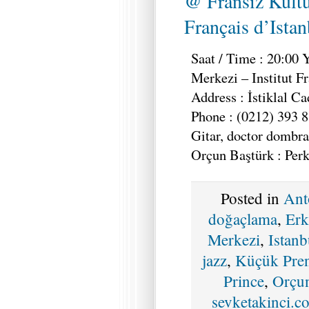
@ Fransız Kültü
Français d’Istan
Saat / Time : 20:00 Y
Merkezi – Institut Fr
Address : İstiklal Ca
Phone : (0212) 393 
Gitar, doctor dombra
Orçun Baştürk : Perk
Posted in
Ant
doğaçlama
,
Erk
Merkezi
,
Istanb
jazz
,
Küçük Pre
Prince
,
Orçun
sevketakinci.c