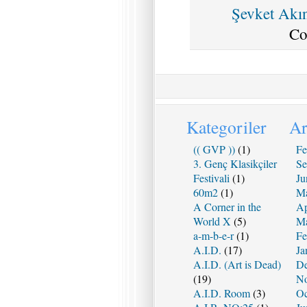
Şevket Akı
Co
Kategoriler
Ar
(( GVP ))
(1)
Fe
3. Genç Klasikçiler
Se
Festivali
(1)
Ju
60m2
(1)
Ma
A Corner in the
Ap
World X
(5)
Ma
a-m-b-e-r
(1)
Fe
A.I.D.
(17)
Ja
A.I.D. (Art is Dead)
De
(19)
No
A.I.D. Room
(3)
Oc