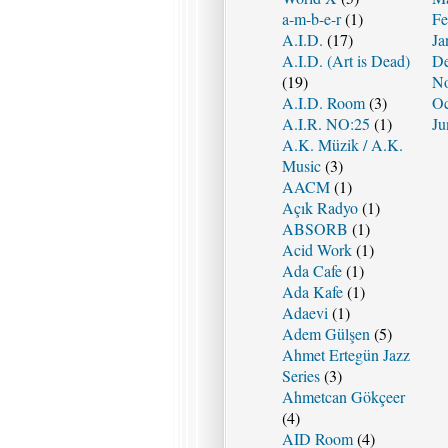
a-m-b-e-r
(1)
Fe
A.I.D.
(17)
Ja
A.I.D. (Art is Dead)
De
(19)
No
A.I.D. Room
(3)
Oc
A.I.R. NO:25
(1)
Ju
A.K. Müzik / A.K.
Music
(3)
AACM
(1)
Açık Radyo
(1)
ABSORB
(1)
Acid Work
(1)
Ada Cafe
(1)
Ada Kafe
(1)
Adaevi
(1)
Adem Gülşen
(5)
Ahmet Ertegün Jazz
Series
(3)
Ahmetcan Gökçeer
(4)
AID Room
(4)