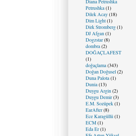
Diana Petrushka
Petrushka
(1)
Dilek Acay
(18)
Dim Light
(1)
Dirk Stromberg
(1)
DJ Afgan
(1)
Dogzstar
(8)
dombra
(2)
DOĞAÇLAFEST
(1)
doğaçlama
(343)
Doğan Doğusel
(2)
Duna Palota
(1)
Dunia
(13)
Duygu Argin
(2)
Duygu Demir
(3)
E.M. Sozüpek
(1)
EarAfter
(8)
Ece Karagüllü
(1)
ECM
(1)
Eda Er
(1)
Efe Artun Yüksel