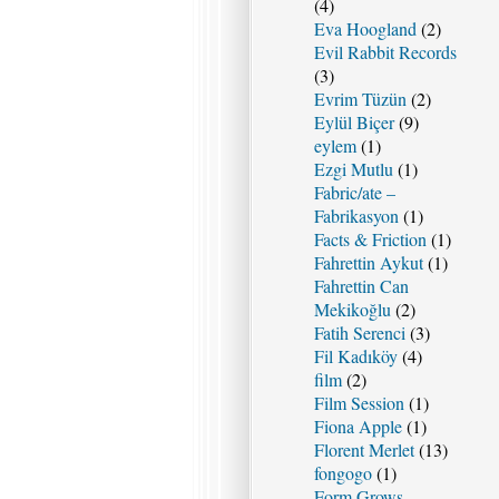
(4)
Eva Hoogland
(2)
Evil Rabbit Records
(3)
Evrim Tüzün
(2)
Eylül Biçer
(9)
eylem
(1)
Ezgi Mutlu
(1)
Fabric/ate –
Fabrikasyon
(1)
Facts & Friction
(1)
Fahrettin Aykut
(1)
Fahrettin Can
Mekikoğlu
(2)
Fatih Serenci
(3)
Fil Kadıköy
(4)
film
(2)
Film Session
(1)
Fiona Apple
(1)
Florent Merlet
(13)
fongogo
(1)
Form Grows