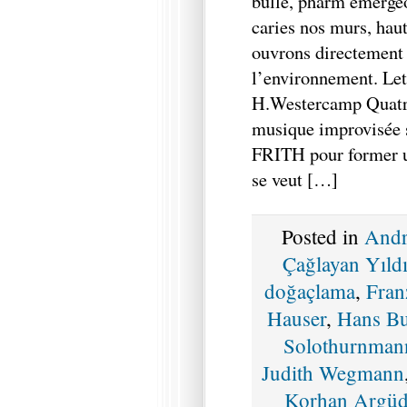
bulle, pharm émergeo
caries nos murs, haut
ouvrons directement 
l’environnement. Let
H.Westercamp Quatre
musique improvisée s
FRITH pour former u
se veut […]
Posted in
Andr
Çağlayan Yıld
doğaçlama
,
Fran
Hauser
,
Hans Bu
Solothurnman
Judith Wegmann
Korhan Argü