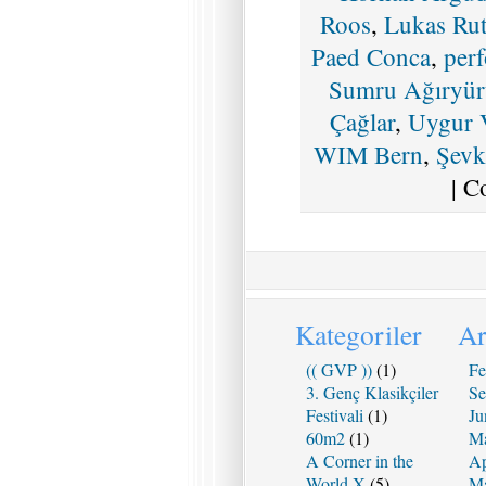
Roos
,
Lukas Ru
Paed Conca
,
per
Sumru Ağıryür
Çağlar
,
Uygur 
WIM Bern
,
Şevk
|
C
Kategoriler
Ar
(( GVP ))
(1)
Fe
3. Genç Klasikçiler
Se
Festivali
(1)
Ju
60m2
(1)
Ma
A Corner in the
Ap
World X
(5)
Ma