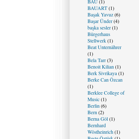
BAU
(1)
BAUART
(1)
Başak Yavuz
(6)
Başar Ünder
(4)
başka sesler
(1)
Bürgerhaus
Stellwerk
(1)
Beat Unternährer
(1)
Bela Tarr
(3)
Benoit Kilian
(1)
Berk Sivrikaya
(1)
Berke Can Özcan
(1)
Berklee College of
Music
(1)
Berlin
(6)
Bern
(2)
Berna Göl
(1)
Bernhard
Wöstheinrich
(1)
Beste Öztürk
(1)