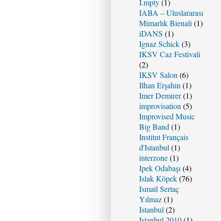
I.mpty
(1)
IABA – Uluslararası
Mimarlık Bienali
(1)
iDANS
(1)
Ignaz Schick
(3)
IKSV Caz Festivali
(2)
IKSV Salon
(6)
Ilhan Erşahin
(1)
Imer Demirer
(1)
improvisation
(5)
Improvised Music
Big Band
(1)
Institut Français
d'Istanbul
(1)
interzone
(1)
Ipek Odabaşı
(4)
Islak Köpek
(76)
Ismail Sertaç
Yılmaz
(1)
Istanbul
(2)
Istanbul 2010
(1)