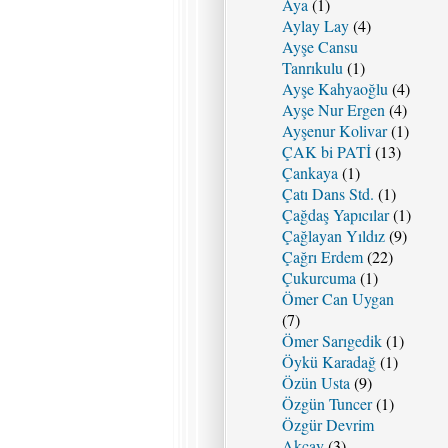
Aya
(1)
Aylay Lay
(4)
Ayşe Cansu
Tanrıkulu
(1)
Ayşe Kahyaoğlu
(4)
Ayşe Nur Ergen
(4)
Ayşenur Kolivar
(1)
ÇAK bi PATİ
(13)
Çankaya
(1)
Çatı Dans Std.
(1)
Çağdaş Yapıcılar
(1)
Çağlayan Yıldız
(9)
Çağrı Erdem
(22)
Çukurcuma
(1)
Ömer Can Uygan
(7)
Ömer Sarıgedik
(1)
Öykü Karadağ
(1)
Özün Usta
(9)
Özgün Tuncer
(1)
Özgür Devrim
Akçay
(3)