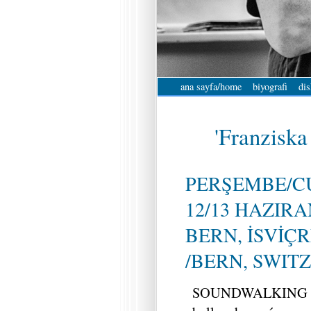
ana sayfa/home
biyografi
dis
'Franziska
PERŞEMBE/
12/13 HAZIRA
BERN, İSVİÇ
/BERN, SWIT
SOUNDWALKING « So