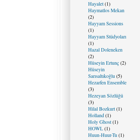
Hayalet
(1)
Haymatlos Mekan
(2)
Hayyam Sessions
(1)
Hayyam Stüdyoları
(1)
Hazal Doleneken
(2)
Hüseyin Ertunç
(2)
Hüseyin
Sarısaltıkoğlu
(5)
Hezarfen Ensemble
(3)
Hezeyan Sözlüğü
(3)
Hilal Bozkurt
(1)
Holland
(1)
Holy Ghost
(1)
HOWL
(1)
Huun-Huur-Tu
(1)