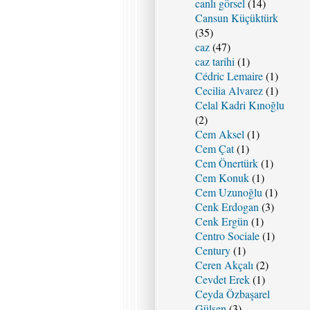
canlı görsel
(14)
Cansun Küçüktürk
(35)
caz
(47)
caz tarihi
(1)
Cédric Lemaire
(1)
Cecilia Alvarez
(1)
Celal Kadri Kınoğlu
(2)
Cem Aksel
(1)
Cem Çat
(1)
Cem Önertürk
(1)
Cem Konuk
(1)
Cem Uzunoğlu
(1)
Cenk Erdogan
(3)
Cenk Ergün
(1)
Centro Sociale
(1)
Century
(1)
Ceren Akçalı
(2)
Cevdet Erek
(1)
Ceyda Özbaşarel
Gülşen
(3)