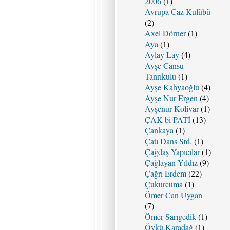
2006
(1)
Avrupa Caz Kulübü
(2)
Axel Dörner
(1)
Aya
(1)
Aylay Lay
(4)
Ayşe Cansu
Tanrıkulu
(1)
Ayşe Kahyaoğlu
(4)
Ayşe Nur Ergen
(4)
Ayşenur Kolivar
(1)
ÇAK bi PATİ
(13)
Çankaya
(1)
Çatı Dans Std.
(1)
Çağdaş Yapıcılar
(1)
Çağlayan Yıldız
(9)
Çağrı Erdem
(22)
Çukurcuma
(1)
Ömer Can Uygan
(7)
Ömer Sarıgedik
(1)
Öykü Karadağ
(1)