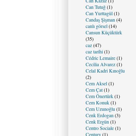
Can Kazaz
(1)
Can Tutuğ
(1)
Can Yurttagül
(1)
Candaş Şişman
(4)
canlı görsel
(14)
Cansun Küçüktürk
(35)
caz
(47)
caz tarihi
(1)
Cédric Lemaire
(1)
Cecilia Alvarez
(1)
Celal Kadri Kınoğlu
(2)
Cem Aksel
(1)
Cem Çat
(1)
Cem Önertürk
(1)
Cem Konuk
(1)
Cem Uzunoğlu
(1)
Cenk Erdogan
(3)
Cenk Ergün
(1)
Centro Sociale
(1)
Century
(1)