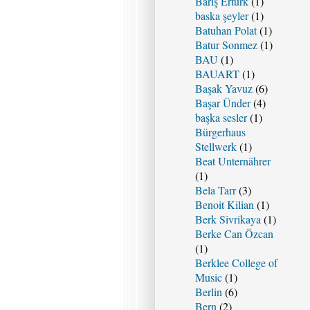
Barış Ertürk
(1)
baska şeyler
(1)
Batuhan Polat
(1)
Batur Sonmez
(1)
BAU
(1)
BAUART
(1)
Başak Yavuz
(6)
Başar Ünder
(4)
başka sesler
(1)
Bürgerhaus
Stellwerk
(1)
Beat Unternährer
(1)
Bela Tarr
(3)
Benoit Kilian
(1)
Berk Sivrikaya
(1)
Berke Can Özcan
(1)
Berklee College of
Music
(1)
Berlin
(6)
Bern
(2)