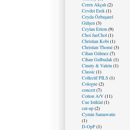
Ceren Akçalı
(2)
Cevdet Erek
(1)
Ceyda Özbaşarel
Gülşen
(3)
Ceylan Ertem
(9)
Choi JaeChol
(1)
Christian Kobi
(1)
Christian Thomé
(3)
Cihan Gülmez
(7)
Cihan Gulbudak
(1)
Cinuty & Valetu
(1)
Classic
(1)
Collectif PILS
(1)
Cologne
(2)
concert
(7)
Cotton A/V
(11)
Cue Istiklal
(1)
cut-up
(2)
Cymin Samawatie
(1)
D-OpP
(1)