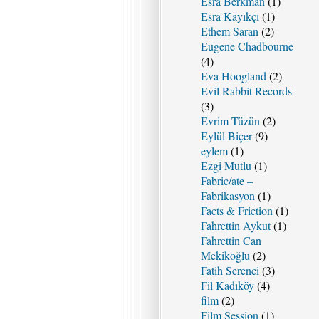
Esra Berkman
(1)
Esra Kayıkçı
(1)
Ethem Saran
(2)
Eugene Chadbourne
(4)
Eva Hoogland
(2)
Evil Rabbit Records
(3)
Evrim Tüzün
(2)
Eylül Biçer
(9)
eylem
(1)
Ezgi Mutlu
(1)
Fabric/ate –
Fabrikasyon
(1)
Facts & Friction
(1)
Fahrettin Aykut
(1)
Fahrettin Can
Mekikoğlu
(2)
Fatih Serenci
(3)
Fil Kadıköy
(4)
film
(2)
Film Session
(1)