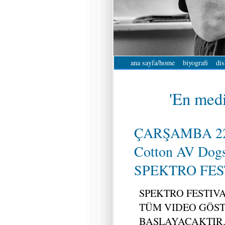
ana sayfa/home
biyografi
dis
'En medi
ÇARŞAMBA 22
Cotton AV Dogs
SPEKTRO FEST 
SPEKTRO FESTIVAL 
TÜM VIDEO GÖST
BAŞLAYACAKTIR