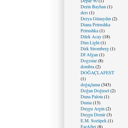
Depar 90
(1)
Derin Bayhan
(1)
ders
(1)
Derya Günaydın
(2)
Diana Petrushka
Petrushka
(1)
Dilek Acay
(18)
Dim Light
(1)
Dirk Stromberg
(1)
DJ Afgan
(1)
Dogzstar
(8)
dombra
(2)
DOĞAÇLAFEST
(1)
doğaçlama
(343)
Doğan Doğusel
(2)
Duna Palota
(1)
Dunia
(13)
Duygu Argin
(2)
Duygu Demir
(3)
E.M. Sozüpek
(1)
EarAfter
(8)