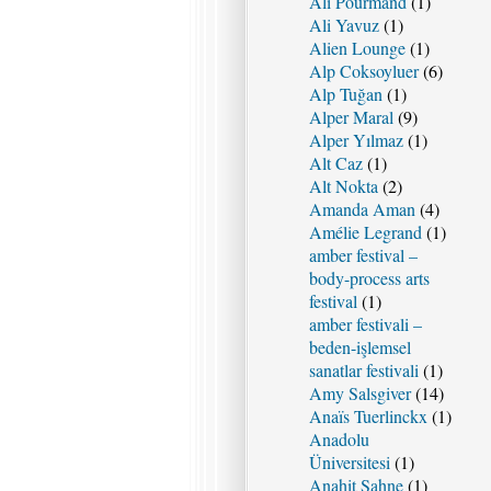
Ali Pourmand
(1)
Ali Yavuz
(1)
Alien Lounge
(1)
Alp Coksoyluer
(6)
Alp Tuğan
(1)
Alper Maral
(9)
Alper Yılmaz
(1)
Alt Caz
(1)
Alt Nokta
(2)
Amanda Aman
(4)
Amélie Legrand
(1)
amber festival –
body-process arts
festival
(1)
amber festivali –
beden-işlemsel
sanatlar festivali
(1)
Amy Salsgiver
(14)
Anaïs Tuerlinckx
(1)
Anadolu
Üniversitesi
(1)
Anahit Sahne
(1)