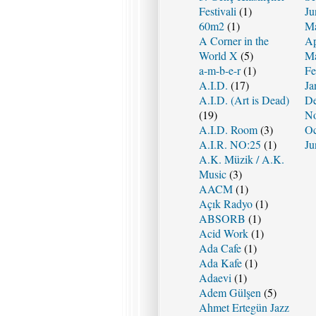
Festivali
(1)
Ju
60m2
(1)
Ma
A Corner in the
Ap
World X
(5)
Ma
a-m-b-e-r
(1)
Fe
A.I.D.
(17)
Ja
A.I.D. (Art is Dead)
De
(19)
No
A.I.D. Room
(3)
Oc
A.I.R. NO:25
(1)
Ju
A.K. Müzik / A.K.
Music
(3)
AACM
(1)
Açık Radyo
(1)
ABSORB
(1)
Acid Work
(1)
Ada Cafe
(1)
Ada Kafe
(1)
Adaevi
(1)
Adem Gülşen
(5)
Ahmet Ertegün Jazz