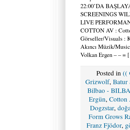
22:00’DA BAŞLAY
SCREENINGS WILL
LIVE PERFORMANC
COTTON AV : Cotto
Görseller/Visuals :
Akıncı Müzik/Music 
Volkan Ergen – – = 
Posted in
((
Grizwolf
,
Batur
Bilbao - BILB
Ergün
,
Cotton
Dogzstar
,
doğ
Form Grows R
Franz Fjödor
,
g