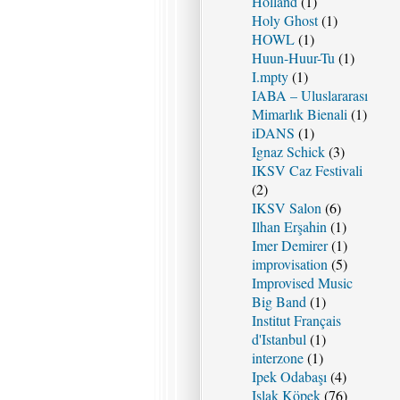
Holland
(1)
Holy Ghost
(1)
HOWL
(1)
Huun-Huur-Tu
(1)
I.mpty
(1)
IABA – Uluslararası
Mimarlık Bienali
(1)
iDANS
(1)
Ignaz Schick
(3)
IKSV Caz Festivali
(2)
IKSV Salon
(6)
Ilhan Erşahin
(1)
Imer Demirer
(1)
improvisation
(5)
Improvised Music
Big Band
(1)
Institut Français
d'Istanbul
(1)
interzone
(1)
Ipek Odabaşı
(4)
Islak Köpek
(76)