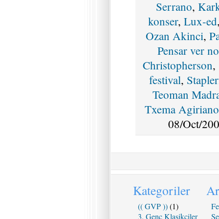
Serrano
,
Kark
konser
,
Lux-ed
Ozan Akinci
,
P
Pensar ver no
Christopherson
,
festival
,
Stapler
Teoman Madr
Txema Agiriano
08/Oct/200
Kategoriler
Ar
(( GVP ))
(1)
Fe
3. Genç Klasikçiler
Se