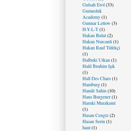
Gulsah Erol
(33)
Gumusluk
Academy
(1)
Gunnar Lettow
(3)
H-Y-L-T
(1)
Hakan Bulut
(2)
Hakan Nurcanli
(1)
Hakan Rauf Tüfekçi
(1)
Halbuki Utkan
(1)
Halil İbrahim Işık
(1)
Hall Des Chars
(1)
Hamburg
(1)
Handé Sahin
(10)
Hans Burgener
(1)
Haruki Murakami
(1)
Hasan Cengiz
(2)
Hasan Serin
(1)
haut
(1)