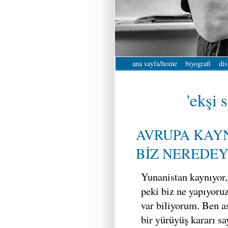
ana sayfa/home
biyografi
dis
'ekşi 
AVRUPA KAYN
BİZ NEREDEYİ
Yunanistan kaynıyor
peki biz ne yapıyoruz
var biliyorum. Ben a
bir yürüyüş kararı sa