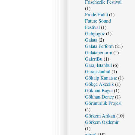
Frischzelle Festival
(1)
Frode Haltli
(1)
Future Sound
Festival
(1)
Gahgogov
(1)
Galata
(2)
Galata Perform
(21)
Galataperform
(1)
GaleriBu
(1)
Garaj Istanbul
(6)
Garajistanbul
(1)
Gökalp Kanatsız
(1)
Gökçe Akçelik
(1)
Gökhan Bagci
(1)
Gökhan Deneç
(1)
Görünürlük Projesi
(4)
Görkem Arıkan
(10)
Görkem Özdemir
(1)
görsel
(15)