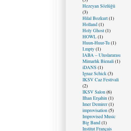
Hezeyan Sözlüğü
(3)
Hilal Bozkurt
(1)
Holland
(1)
Holy Ghost
(1)
HOWL
(1)
Huun-Huur-Tu
(1)
I.mpty
(1)
IABA – Uluslararası
Mimarlık Bienali
(1)
iDANS
(1)
Ignaz Schick
(3)
IKSV Caz Festivali
(2)
IKSV Salon
(6)
Ilhan Erşahin
(1)
Imer Demirer
(1)
improvisation
(5)
Improvised Music
Big Band
(1)
Institut Français