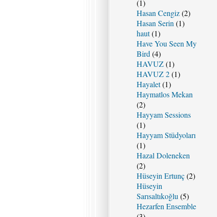
(1)
Hasan Cengiz
(2)
Hasan Serin
(1)
haut
(1)
Have You Seen My
Bird
(4)
HAVUZ
(1)
HAVUZ 2
(1)
Hayalet
(1)
Haymatlos Mekan
(2)
Hayyam Sessions
(1)
Hayyam Stüdyoları
(1)
Hazal Doleneken
(2)
Hüseyin Ertunç
(2)
Hüseyin
Sarısaltıkoğlu
(5)
Hezarfen Ensemble
(3)