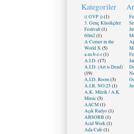
Kategoriler
Ar
(( GVP ))
(1)
Fe
3. Genç Klasikçiler
Se
Festivali
(1)
Ju
60m2
(1)
Ma
A Corner in the
Ap
World X
(5)
Ma
a-m-b-e-r
(1)
Fe
A.I.D.
(17)
Ja
A.I.D. (Art is Dead)
De
(19)
No
A.I.D. Room
(3)
Oc
A.I.R. NO:25
(1)
Ju
A.K. Müzik / A.K.
Music
(3)
AACM
(1)
Açık Radyo
(1)
ABSORB
(1)
Acid Work
(1)
Ada Cafe
(1)