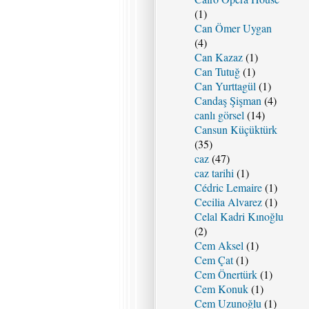
(1)
Can Ömer Uygan
(4)
Can Kazaz
(1)
Can Tutuğ
(1)
Can Yurttagül
(1)
Candaş Şişman
(4)
canlı görsel
(14)
Cansun Küçüktürk
(35)
caz
(47)
caz tarihi
(1)
Cédric Lemaire
(1)
Cecilia Alvarez
(1)
Celal Kadri Kınoğlu
(2)
Cem Aksel
(1)
Cem Çat
(1)
Cem Önertürk
(1)
Cem Konuk
(1)
Cem Uzunoğlu
(1)