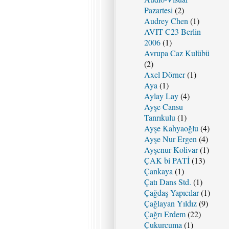
Pazartesi
(2)
Audrey Chen
(1)
AVIT C23 Berlin
2006
(1)
Avrupa Caz Kulübü
(2)
Axel Dörner
(1)
Aya
(1)
Aylay Lay
(4)
Ayşe Cansu
Tanrıkulu
(1)
Ayşe Kahyaoğlu
(4)
Ayşe Nur Ergen
(4)
Ayşenur Kolivar
(1)
ÇAK bi PATİ
(13)
Çankaya
(1)
Çatı Dans Std.
(1)
Çağdaş Yapıcılar
(1)
Çağlayan Yıldız
(9)
Çağrı Erdem
(22)
Çukurcuma
(1)