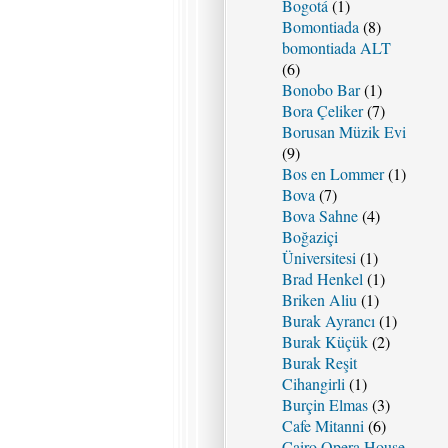
Bogotá
(1)
Bomontiada
(8)
bomontiada ALT
(6)
Bonobo Bar
(1)
Bora Çeliker
(7)
Borusan Müzik Evi
(9)
Bos en Lommer
(1)
Bova
(7)
Bova Sahne
(4)
Boğaziçi
Üniversitesi
(1)
Brad Henkel
(1)
Briken Aliu
(1)
Burak Ayrancı
(1)
Burak Küçük
(2)
Burak Reşit
Cihangirli
(1)
Burçin Elmas
(3)
Cafe Mitanni
(6)
Cairo Opera House