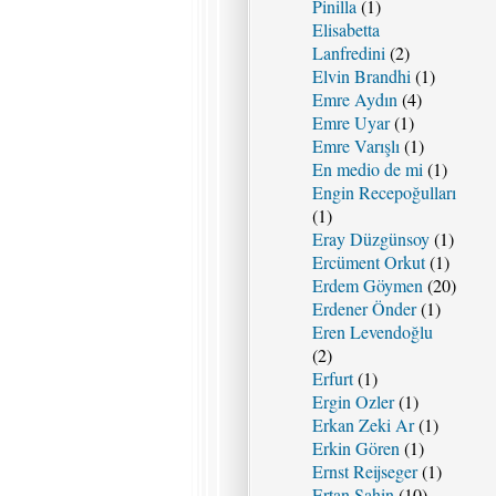
Pinilla
(1)
Elisabetta
Lanfredini
(2)
Elvin Brandhi
(1)
Emre Aydın
(4)
Emre Uyar
(1)
Emre Varışlı
(1)
En medio de mi
(1)
Engin Recepoğulları
(1)
Eray Düzgünsoy
(1)
Ercüment Orkut
(1)
Erdem Göymen
(20)
Erdener Önder
(1)
Eren Levendoğlu
(2)
Erfurt
(1)
Ergin Ozler
(1)
Erkan Zeki Ar
(1)
Erkin Gören
(1)
Ernst Reijseger
(1)
Ertan Şahin
(10)