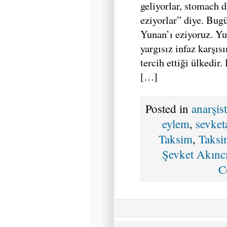
geliyorlar, stomach d
eziyorlar” diye. Bug
Yunan’ı eziyoruz. Yu
yargısız infaz karşıs
tercih ettiği ülkedir
[…]
Posted in
anarşis
eylem
,
sevket
Taksim
,
Taksi
Şevket Akınc
C