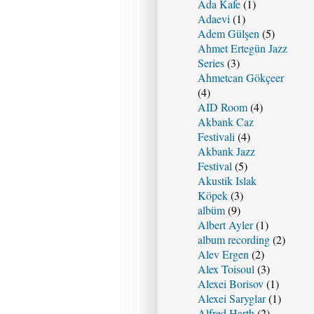
Ada Kafe
(1)
Adaevi
(1)
Adem Gülşen
(5)
Ahmet Ertegün Jazz
Series
(3)
Ahmetcan Gökçeer
(4)
AID Room
(4)
Akbank Caz
Festivali
(4)
Akbank Jazz
Festival
(5)
Akustik Islak
Köpek
(3)
albüm
(9)
Albert Ayler
(1)
album recording
(2)
Alev Ergen
(2)
Alex Toisoul
(3)
Alexei Borisov
(1)
Alexei Saryglar
(1)
Alfred Harth
(2)