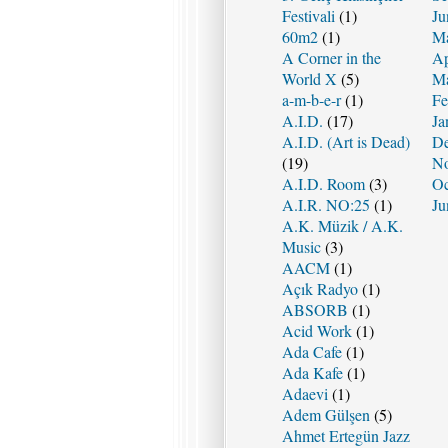
Festivali
(1)
Ju
60m2
(1)
Ma
A Corner in the
Ap
World X
(5)
Ma
a-m-b-e-r
(1)
Fe
A.I.D.
(17)
Ja
A.I.D. (Art is Dead)
De
(19)
No
A.I.D. Room
(3)
Oc
A.I.R. NO:25
(1)
Ju
A.K. Müzik / A.K.
Music
(3)
AACM
(1)
Açık Radyo
(1)
ABSORB
(1)
Acid Work
(1)
Ada Cafe
(1)
Ada Kafe
(1)
Adaevi
(1)
Adem Gülşen
(5)
Ahmet Ertegün Jazz