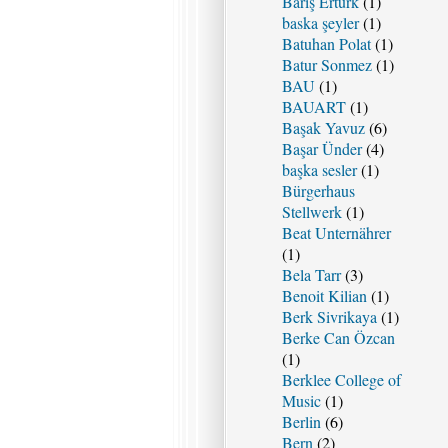
Barış Ertürk
(1)
baska şeyler
(1)
Batuhan Polat
(1)
Batur Sonmez
(1)
BAU
(1)
BAUART
(1)
Başak Yavuz
(6)
Başar Ünder
(4)
başka sesler
(1)
Bürgerhaus
Stellwerk
(1)
Beat Unternährer
(1)
Bela Tarr
(3)
Benoit Kilian
(1)
Berk Sivrikaya
(1)
Berke Can Özcan
(1)
Berklee College of
Music
(1)
Berlin
(6)
Bern
(2)