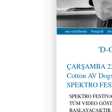
ana sayfa/home
biyografi
dis
'D-O
ÇARŞAMBA 22
Cotton AV Dogs
SPEKTRO FEST 
SPEKTRO FESTIVAL 
TÜM VIDEO GÖST
BAŞLAYACAKTIR