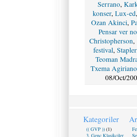
Serrano
,
Kark
konser
,
Lux-ed
Ozan Akinci
,
P
Pensar ver no
Christopherson
,
festival
,
Stapler
Teoman Madr
Txema Agiriano
08/Oct/200
Kategoriler
Ar
(( GVP ))
(1)
Fe
3. Genç Klasikçiler
Se