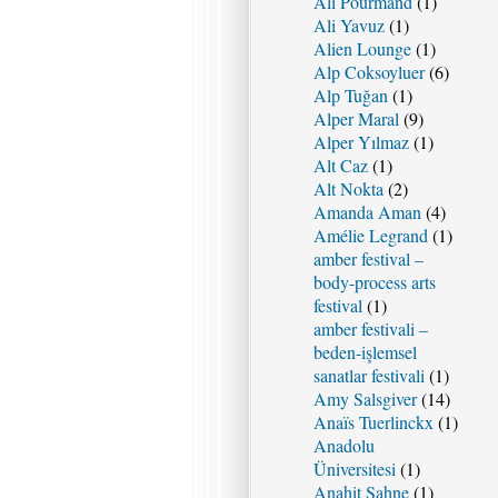
Ali Pourmand
(1)
Ali Yavuz
(1)
Alien Lounge
(1)
Alp Coksoyluer
(6)
Alp Tuğan
(1)
Alper Maral
(9)
Alper Yılmaz
(1)
Alt Caz
(1)
Alt Nokta
(2)
Amanda Aman
(4)
Amélie Legrand
(1)
amber festival –
body-process arts
festival
(1)
amber festivali –
beden-işlemsel
sanatlar festivali
(1)
Amy Salsgiver
(14)
Anaïs Tuerlinckx
(1)
Anadolu
Üniversitesi
(1)
Anahit Sahne
(1)