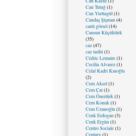
Can Kazaz
(1)
Can Tutuğ
(1)
Can Yurttagül
(1)
Candaş Şişman
(4)
canlı görsel
(14)
Cansun Küçüktürk
(35)
caz
(47)
caz tarihi
(1)
Cédric Lemaire
(1)
Cecilia Alvarez
(1)
Celal Kadri Kınoğlu
(2)
Cem Aksel
(1)
Cem Çat
(1)
Cem Önertürk
(1)
Cem Konuk
(1)
Cem Uzunoğlu
(1)
Cenk Erdogan
(3)
Cenk Ergün
(1)
Centro Sociale
(1)
Century
(1)