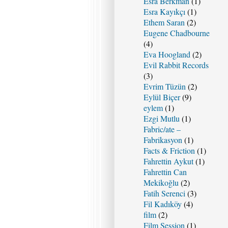
Esra Berkman
(1)
Esra Kayıkçı
(1)
Ethem Saran
(2)
Eugene Chadbourne
(4)
Eva Hoogland
(2)
Evil Rabbit Records
(3)
Evrim Tüzün
(2)
Eylül Biçer
(9)
eylem
(1)
Ezgi Mutlu
(1)
Fabric/ate –
Fabrikasyon
(1)
Facts & Friction
(1)
Fahrettin Aykut
(1)
Fahrettin Can
Mekikoğlu
(2)
Fatih Serenci
(3)
Fil Kadıköy
(4)
film
(2)
Film Session
(1)