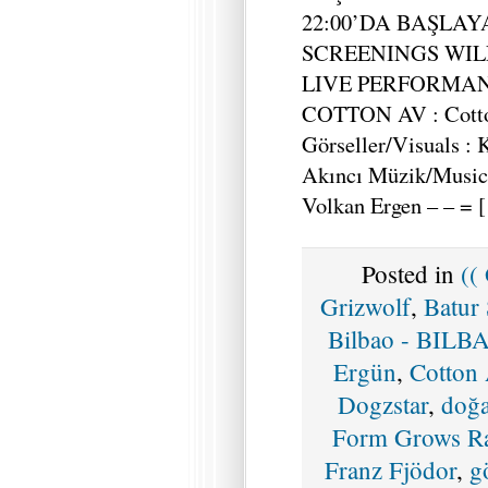
22:00’DA BAŞLAY
SCREENINGS WILL
LIVE PERFORMANC
COTTON AV : Cotto
Görseller/Visuals :
Akıncı Müzik/Music 
Volkan Ergen – – = 
Posted in
((
Grizwolf
,
Batur
Bilbao - BILB
Ergün
,
Cotton
Dogzstar
,
doğ
Form Grows R
Franz Fjödor
,
g