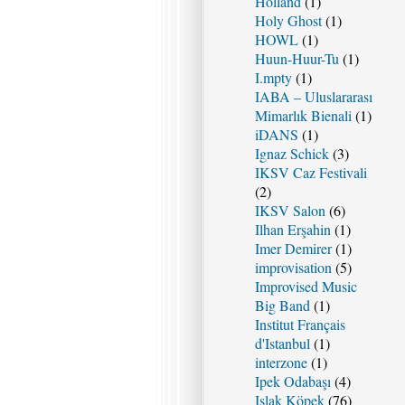
Holland
(1)
Holy Ghost
(1)
HOWL
(1)
Huun-Huur-Tu
(1)
I.mpty
(1)
IABA – Uluslararası
Mimarlık Bienali
(1)
iDANS
(1)
Ignaz Schick
(3)
IKSV Caz Festivali
(2)
IKSV Salon
(6)
Ilhan Erşahin
(1)
Imer Demirer
(1)
improvisation
(5)
Improvised Music
Big Band
(1)
Institut Français
d'Istanbul
(1)
interzone
(1)
Ipek Odabaşı
(4)
Islak Köpek
(76)