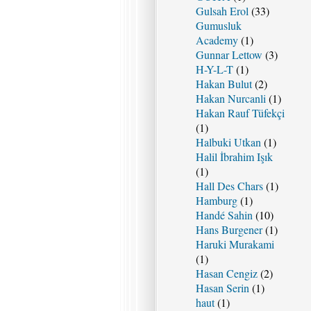
Gulsah Erol
(33)
Gumusluk
Academy
(1)
Gunnar Lettow
(3)
H-Y-L-T
(1)
Hakan Bulut
(2)
Hakan Nurcanli
(1)
Hakan Rauf Tüfekçi
(1)
Halbuki Utkan
(1)
Halil İbrahim Işık
(1)
Hall Des Chars
(1)
Hamburg
(1)
Handé Sahin
(10)
Hans Burgener
(1)
Haruki Murakami
(1)
Hasan Cengiz
(2)
Hasan Serin
(1)
haut
(1)