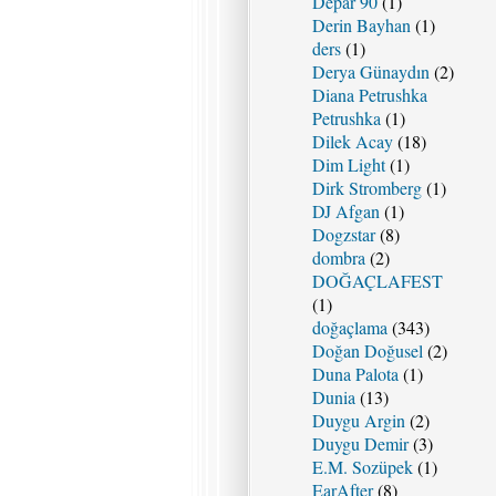
Depar 90
(1)
Derin Bayhan
(1)
ders
(1)
Derya Günaydın
(2)
Diana Petrushka
Petrushka
(1)
Dilek Acay
(18)
Dim Light
(1)
Dirk Stromberg
(1)
DJ Afgan
(1)
Dogzstar
(8)
dombra
(2)
DOĞAÇLAFEST
(1)
doğaçlama
(343)
Doğan Doğusel
(2)
Duna Palota
(1)
Dunia
(13)
Duygu Argin
(2)
Duygu Demir
(3)
E.M. Sozüpek
(1)
EarAfter
(8)