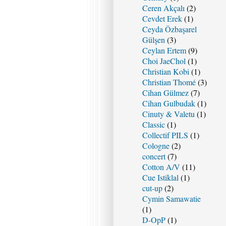
Ceren Akçalı
(2)
Cevdet Erek
(1)
Ceyda Özbaşarel
Gülşen
(3)
Ceylan Ertem
(9)
Choi JaeChol
(1)
Christian Kobi
(1)
Christian Thomé
(3)
Cihan Gülmez
(7)
Cihan Gulbudak
(1)
Cinuty & Valetu
(1)
Classic
(1)
Collectif PILS
(1)
Cologne
(2)
concert
(7)
Cotton A/V
(11)
Cue Istiklal
(1)
cut-up
(2)
Cymin Samawatie
(1)
D-OpP
(1)