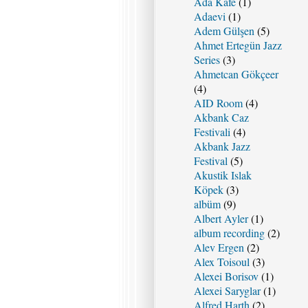
Ada Kafe
(1)
Adaevi
(1)
Adem Gülşen
(5)
Ahmet Ertegün Jazz
Series
(3)
Ahmetcan Gökçeer
(4)
AID Room
(4)
Akbank Caz
Festivali
(4)
Akbank Jazz
Festival
(5)
Akustik Islak
Köpek
(3)
albüm
(9)
Albert Ayler
(1)
album recording
(2)
Alev Ergen
(2)
Alex Toisoul
(3)
Alexei Borisov
(1)
Alexei Saryglar
(1)
Alfred Harth
(2)