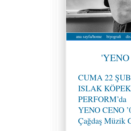
ana sayfa/home
biyografi
dis
'YENO 
CUMA 22 ŞUB
ISLAK KÖPEK
PERFORM’da
YENO CENO ’08
Çağdaş Müzik G