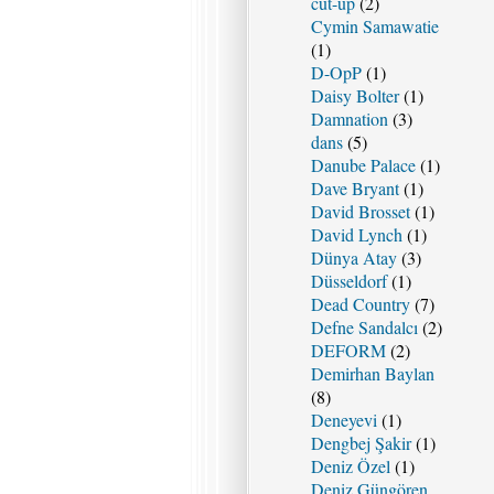
cut-up
(2)
Cymin Samawatie
(1)
D-OpP
(1)
Daisy Bolter
(1)
Damnation
(3)
dans
(5)
Danube Palace
(1)
Dave Bryant
(1)
David Brosset
(1)
David Lynch
(1)
Dünya Atay
(3)
Düsseldorf
(1)
Dead Country
(7)
Defne Sandalcı
(2)
DEFORM
(2)
Demirhan Baylan
(8)
Deneyevi
(1)
Dengbej Şakir
(1)
Deniz Özel
(1)
Deniz Güngören