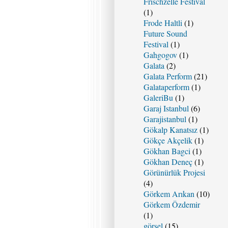
Frischzelle Festival
(1)
Frode Haltli
(1)
Future Sound
Festival
(1)
Gahgogov
(1)
Galata
(2)
Galata Perform
(21)
Galataperform
(1)
GaleriBu
(1)
Garaj Istanbul
(6)
Garajistanbul
(1)
Gökalp Kanatsız
(1)
Gökçe Akçelik
(1)
Gökhan Bagci
(1)
Gökhan Deneç
(1)
Görünürlük Projesi
(4)
Görkem Arıkan
(10)
Görkem Özdemir
(1)
görsel
(15)