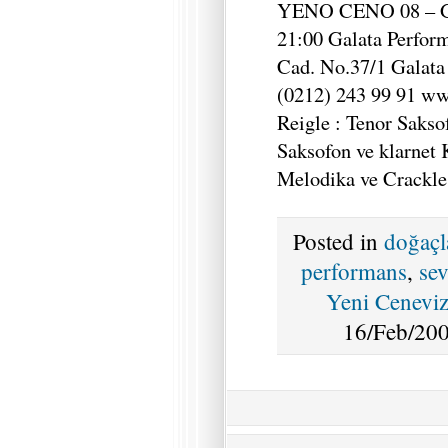
YENO CENO 08 – Gal
21:00 Galata Perfor
Cad. No.37/1 Galata 
(0212) 243 99 91 w
Reigle : Tenor Sakso
Saksofon ve klarnet 
Melodika ve Crackle
Posted in
doğaç
performans
,
se
Yeni Ceneviz
16/Feb/200