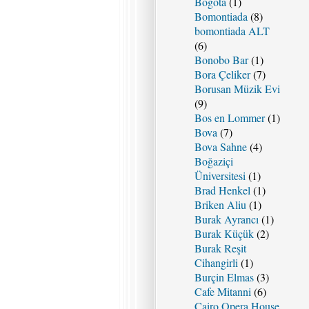
Bogotá
(1)
Bomontiada
(8)
bomontiada ALT
(6)
Bonobo Bar
(1)
Bora Çeliker
(7)
Borusan Müzik Evi
(9)
Bos en Lommer
(1)
Bova
(7)
Bova Sahne
(4)
Boğaziçi
Üniversitesi
(1)
Brad Henkel
(1)
Briken Aliu
(1)
Burak Ayrancı
(1)
Burak Küçük
(2)
Burak Reşit
Cihangirli
(1)
Burçin Elmas
(3)
Cafe Mitanni
(6)
Cairo Opera House