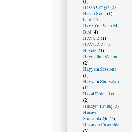
(1)
Hasan Cengiz
(2)
Hasan Serin
(1)
haut
(1)
Have You Seen My
Bird
(4)
HAVUZ
(1)
HAVUZ 2
(1)
Hayalet
(1)
Haymatlos Mekan
(2)
Hayyam Sessions
(1)
Hayyam Stüdyoları
(1)
Hazal Doleneken
(2)
Hüseyin Ertunç
(2)
Hüseyin
Sarısaltıkoğlu
(5)
Hezarfen Ensemble
(3)