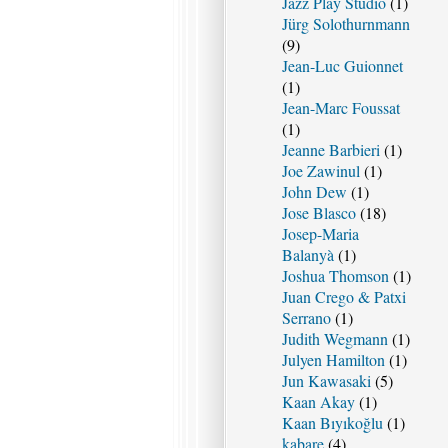
Jazz Play Studio
(1)
Jürg Solothurnmann
(9)
Jean-Luc Guionnet
(1)
Jean-Marc Foussat
(1)
Jeanne Barbieri
(1)
Joe Zawinul
(1)
John Dew
(1)
Jose Blasco
(18)
Josep-Maria
Balanyà
(1)
Joshua Thomson
(1)
Juan Crego & Patxi
Serrano
(1)
Judith Wegmann
(1)
Julyen Hamilton
(1)
Jun Kawasaki
(5)
Kaan Akay
(1)
Kaan Bıyıkoğlu
(1)
kabare
(4)