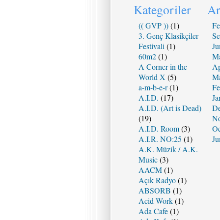
Kategoriler
Ar
(( GVP ))
(1)
Fe
3. Genç Klasikçiler
Se
Festivali
(1)
Ju
60m2
(1)
Ma
A Corner in the
Ap
World X
(5)
Ma
a-m-b-e-r
(1)
Fe
A.I.D.
(17)
Ja
A.I.D. (Art is Dead)
De
(19)
No
A.I.D. Room
(3)
Oc
A.I.R. NO:25
(1)
Ju
A.K. Müzik / A.K.
Music
(3)
AACM
(1)
Açık Radyo
(1)
ABSORB
(1)
Acid Work
(1)
Ada Cafe
(1)