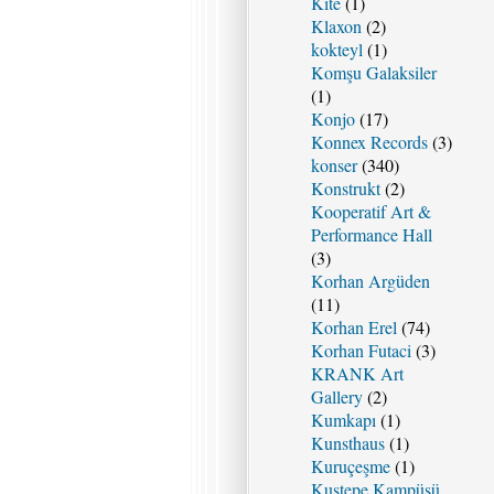
Kite
(1)
Klaxon
(2)
kokteyl
(1)
Komşu Galaksiler
(1)
Konjo
(17)
Konnex Records
(3)
konser
(340)
Konstrukt
(2)
Kooperatif Art &
Performance Hall
(3)
Korhan Argüden
(11)
Korhan Erel
(74)
Korhan Futaci
(3)
KRANK Art
Gallery
(2)
Kumkapı
(1)
Kunsthaus
(1)
Kuruçeşme
(1)
Kuştepe Kampüsü