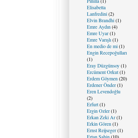
Pinilla
(1)
Elisabetta
Lanfredini
(2)
Elvin Brandhi
(1)
Emre Aydın
(4)
Emre Uyar
(1)
Emre Varışlı
(1)
En medio de mi
(1)
Engin Recepoğulları
(1)
Eray Düzgünsoy
(1)
Ercüment Orkut
(1)
Erdem Göymen
(20)
Erdener Önder
(1)
Eren Levendoğlu
(2)
Erfurt
(1)
Ergin Ozler
(1)
Erkan Zeki Ar
(1)
Erkin Gören
(1)
Ernst Reijseger
(1)
Ertan Şahin
(10)