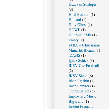
Hezeyan Sözlüğü
(3)
Hilal Bozkurt
(1)
Holland
(1)
Holy Ghost
(1)
HOWL
(1)
Huun-Huur-Tu
(1)
I.mpty
(1)
IABA – Uluslararası
Mimarlık Bienali
(1)
iDANS
(1)
Ignaz Schick
(3)
IKSV Caz Festivali
(2)
IKSV Salon
(6)
Ilhan Erşahin
(1)
Imer Demirer
(1)
improvisation
(5)
Improvised Music
Big Band
(1)
Institut Français