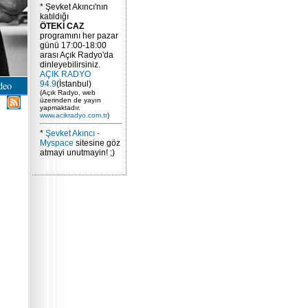
* Şevket Akıncı'nın
katıldığı
ÖTEKİ CAZ
programını her pazar
günü 17:00-18:00
arası Açık Radyo'da
dinleyebilirsiniz.
AÇIK RADYO
deo
94.9
(İstanbul)
(Açık Radyo, web
üzerinden de yayın
yapmaktadır.
www.acikradyo.com.tr
)
*
Şevket Akıncı -
Myspace
sitesine göz
atmayi unutmayin! ;)