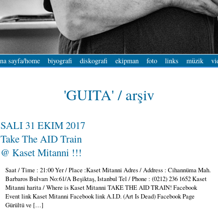
na sayfa/home
biyografi
diskografi
ekipman
foto
links
müzik
vi
'GUITA' / arşiv
SALI 31 EKIM 2017
Take The AID Train
@ Kaset Mitanni !!!
Saat / Time : 21:00 Yer / Place :Kaset Mitanni Adres / Address : Cihannüma Mah.
Barbaros Bulvarı No:61/A Beşiktaş, Istanbul Tel / Phone : (0212) 236 1652 Kaset
Mitanni harita / Where is Kaset Mitanni TAKE THE AID TRAIN! Facebook
Event link Kaset Mitanni Facebook link A.I.D. (Art Is Dead) Facebook Page
Gürültü ve […]