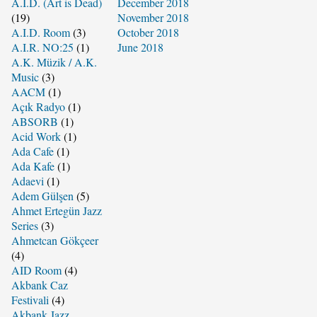
A.I.D. (Art is Dead)
December 2018
(19)
November 2018
A.I.D. Room
(3)
October 2018
A.I.R. NO:25
(1)
June 2018
A.K. Müzik / A.K.
Music
(3)
AACM
(1)
Açık Radyo
(1)
ABSORB
(1)
Acid Work
(1)
Ada Cafe
(1)
Ada Kafe
(1)
Adaevi
(1)
Adem Gülşen
(5)
Ahmet Ertegün Jazz
Series
(3)
Ahmetcan Gökçeer
(4)
AID Room
(4)
Akbank Caz
Festivali
(4)
Akbank Jazz