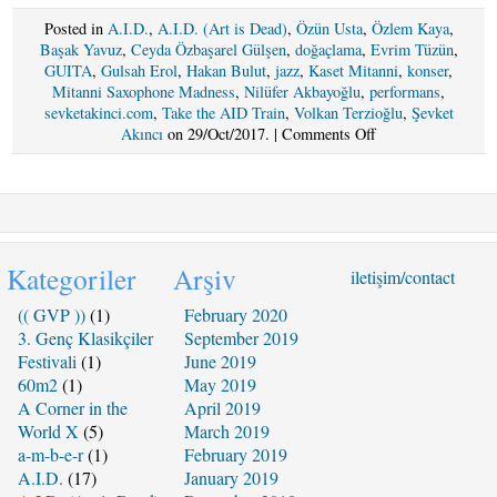
Posted in
A.I.D.
,
A.I.D. (Art is Dead)
,
Özün Usta
,
Özlem Kaya
,
Başak Yavuz
,
Ceyda Özbaşarel Gülşen
,
doğaçlama
,
Evrim Tüzün
,
GUITA
,
Gulsah Erol
,
Hakan Bulut
,
jazz
,
Kaset Mitanni
,
konser
,
Mitanni Saxophone Madness
,
Nilüfer Akbayoğlu
,
performans
,
sevketakinci.com
,
Take the AID Train
,
Volkan Terzioğlu
,
Şevket
on
Akıncı
on 29/Oct/2017. |
Comments Off
SALI
31
EKIM
2017
Take
The
Kategoriler
Arşiv
iletişim/contact
AID
Train
(( GVP ))
(1)
February 2020
@
3. Genç Klasikçiler
September 2019
Kaset
Festivali
(1)
June 2019
Mitanni
60m2
(1)
May 2019
!!!
A Corner in the
April 2019
World X
(5)
March 2019
a-m-b-e-r
(1)
February 2019
A.I.D.
(17)
January 2019