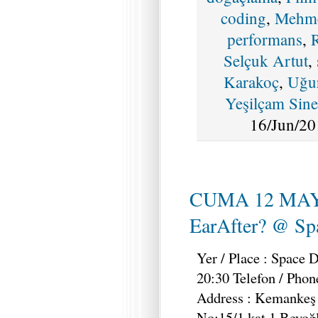
coding
,
Mehm
performans
,
Selçuk Artut
,
Karakoç
,
Uğur
Yeşilçam Sin
16/Jun/20
CUMA 12 MAY
EarAfter? @ Spa
Yer / Place : Space 
20:30 Telefon / Phon
Address : Kemankeş
No:15/1 kat 1 Beyoğ