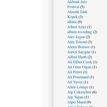
Akbank Jazz
Festival
(5)
Akustik Islak
Köpek
(3)
albüm
(9)
Albert Ayler
(1)
album recording
(2)
Alev Ergen
(2)
Alex Toisoul
(3)
Alexei Borisov
(1)
Alexei Saryglar
(1)
Alfred Harth
(2)
Ali Ekber Cicek
(1)
Ali Onur Olgun
(1)
Ali Perret
(1)
Ali Pourmand
(1)
Ali Yavuz
(1)
Alien Lounge
(1)
Alp Coksoyluer
(6)
Alp Tuğan
(1)
Alper Maral
(9)
Alper Yılmaz
(1)