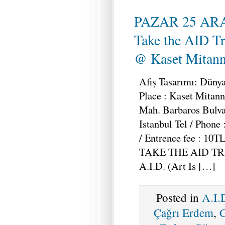
PAZAR 25 ARA
Take the AID Tr
@ Kaset Mitann
Afiş Tasarımı: Dünya
Place : Kaset Mitan
Mah. Barbaros Bulva
Istanbul Tel / Phone
/ Entrence fee : 10T
TAKE THE AID TRAI
A.I.D. (Art Is […]
Posted in
A.I.
Çağrı Erdem
,
C