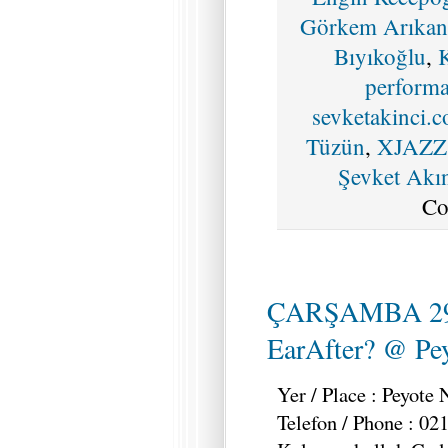
Görkem Arıkan
Bıyıkoğlu
,
K
perform
sevketakinci.
Tüzün
,
XJAZZ 
Şevket Akı
Co
ÇARŞAMBA 29
EarAfter? @ Pey
Yer / Place : Peyote
Telefon / Phone : 02