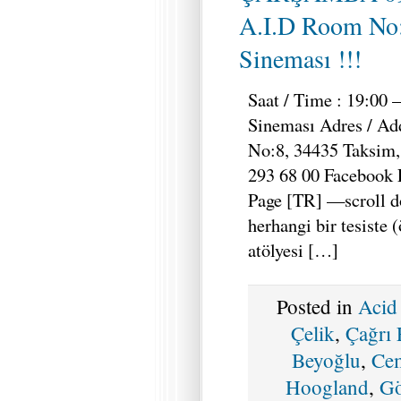
A.I.D Room No
Sineması !!!
Saat / Time : 19:00 
Sineması Adres / Ad
No:8, 34435 Taksim, 
293 68 00 Facebook 
Page [TR] —scroll 
herhangi bir tesiste 
atölyesi […]
Posted in
Acid
Çelik
,
Çağrı
Beyoğlu
,
Ce
Hoogland
,
Gö