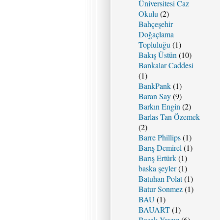
Üniversitesi Caz
Okulu
(2)
Bahçeşehir
Doğaçlama
Topluluğu
(1)
Bakış Üstün
(10)
Bankalar Caddesi
(1)
BankPank
(1)
Baran Say
(9)
Barkın Engin
(2)
Barlas Tan Özemek
(2)
Barre Phillips
(1)
Barış Demirel
(1)
Barış Ertürk
(1)
baska şeyler
(1)
Batuhan Polat
(1)
Batur Sonmez
(1)
BAU
(1)
BAUART
(1)
Başak Yavuz
(6)