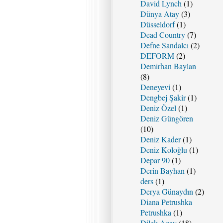
David Lynch
(1)
Dünya Atay
(3)
Düsseldorf
(1)
Dead Country
(7)
Defne Sandalcı
(2)
DEFORM
(2)
Demirhan Baylan
(8)
Deneyevi
(1)
Dengbej Şakir
(1)
Deniz Özel
(1)
Deniz Güngören
(10)
Deniz Kader
(1)
Deniz Koloğlu
(1)
Depar 90
(1)
Derin Bayhan
(1)
ders
(1)
Derya Günaydın
(2)
Diana Petrushka
Petrushka
(1)
Dilek Acay
(18)