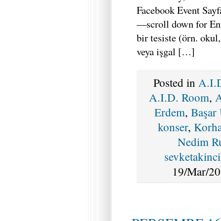
Facebook Event Sayf
—scroll down for E
bir tesiste (örn. okul
veya işgal […]
Posted in
A.I.
A.I.D. Room
,
A
Erdem
,
Başar
konser
,
Korha
Nedim R
sevketakinc
19/Mar/20