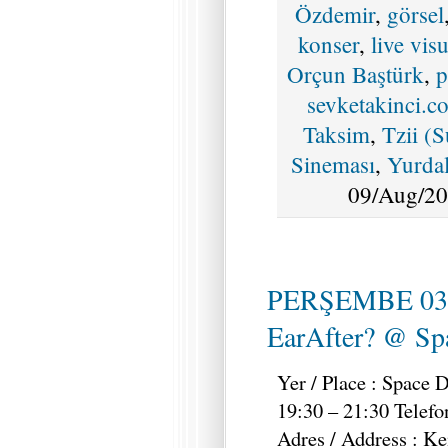
Özdemir
,
görsel
konser
,
live visu
Orçun Baştürk
,
p
sevketakinci.c
Taksim
,
Tzii (S
Sineması
,
Yurdal
09/Aug/20
PERŞEMBE 03
EarAfter? @ Spa
Yer / Place : Space 
19:30 – 21:30 Telefo
Adres / Address : K