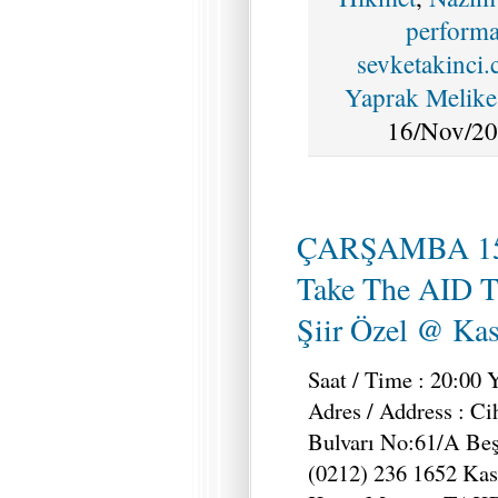
perform
sevketakinci
Yaprak Melike
16/Nov/20
ÇARŞAMBA 15
Take The AID Tr
Şiir Özel @ Kas
Saat / Time : 20:00 
Adres / Address : C
Bulvarı No:61/A Beşi
(0212) 236 1652 Kase