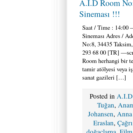
A.I.D Room No
Sineması !!!
Saat / Time : 14:00 
Sineması Adres / Ad
No:8, 34435 Taksim, 
293 68 00 [TR] —sc
Room herhangi bir tes
tamir atölyesi veya i
sanat gazileri […]
Posted in
A.I.
Tuğan
,
Anam
Johansen
,
Anna
Eraslan
,
Çağr
doğaçlama
,
Film