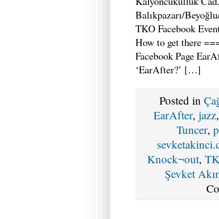
Kalyoncukulluk Cad
Balıkpazarı/Beyoğlu/
TKO Facebook Event 
How to get there ==
Facebook Page EarAf
‘EarAfter?’ […]
Posted in
Ça
EarAfter
,
jazz
Tuncer
,
p
sevketakinci
Knock¬out
,
T
Şevket Akın
Co