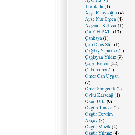
Tanrıkulu
(1)
Ayşe Kahyaoğlu
(4)
Ayşe Nur Ergen
(4)
Ayşenur Kolivar
(1)
ÇAK bi PATİ
(13)
Çankaya
(1)
Çatı Dans Std.
(1)
Çağdaş Yapıcılar
(1)
Çağlayan Yıldız
(9)
Çağrı Erdem
(22)
Çukurcuma
(1)
Ömer Can Uygan
(7)
Ömer Sarıgedik
(1)
Öykü Karadağ
(1)
Özün Usta
(9)
Özgün Tuncer
(1)
Özgür Devrim
Akçay
(3)
Özgür Müzik
(2)
Özgür Yılmaz
(4)