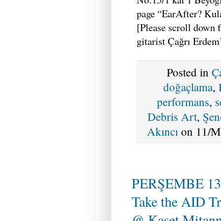
page “EarAfter? Kula
[Please scroll down f
gitarist Çağrı Erdem
Posted in
Ç
doğaçlama
,
performans
,
s
Debris Art
,
Şen
Akıncı
on 11/Ma
PERŞEMBE 13
Take the AID Tr
@ Kaset Mitann