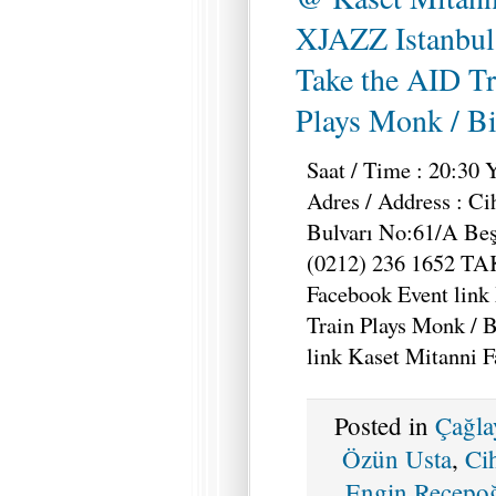
XJAZZ Istanbul
Take the AID Tr
Plays Monk / B
Saat / Time : 20:30 
Adres / Address : C
Bulvarı No:61/A Beşi
(0212) 236 1652 
Facebook Event link
Train Plays Monk / 
link Kaset Mitanni 
Posted in
Çağla
Özün Usta
,
Ci
Engin Recepoğ