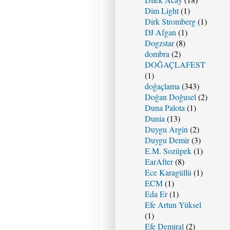
Dim Light
(1)
Dirk Stromberg
(1)
DJ Afgan
(1)
Dogzstar
(8)
dombra
(2)
DOĞAÇLAFEST
(1)
doğaçlama
(343)
Doğan Doğusel
(2)
Duna Palota
(1)
Dunia
(13)
Duygu Argin
(2)
Duygu Demir
(3)
E.M. Sozüpek
(1)
EarAfter
(8)
Ece Karagüllü
(1)
ECM
(1)
Eda Er
(1)
Efe Artun Yüksel
(1)
Efe Demiral
(2)