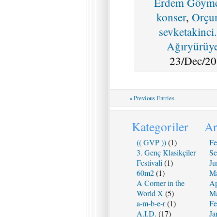
Erdem Göym
konser
,
Orçu
sevketakinci
Ağıryürüy
23/Dec/20
« Previous Entries
Kategoriler
Ar
(( GVP ))
(1)
Fe
3. Genç Klasikçiler
Se
Festivali
(1)
Ju
60m2
(1)
Ma
A Corner in the
Ap
World X
(5)
Ma
a-m-b-e-r
(1)
Fe
A.I.D.
(17)
Ja