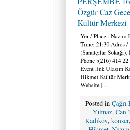
PERŞEMBE 16
Özgür Caz Gec
Kültür Merkezi !
Yer / Place : Nazım 
Time: 21:30 Adres / 
(Sanatçılar Sokağı), 
Phone :(216) 414 22
Event link Ulaşım K
Hikmet Kültür Merk
Website […]
Posted in
Çağrı
Yılmaz
,
Can 
Kadıköy
,
konser
Hikmet
,
Nazım