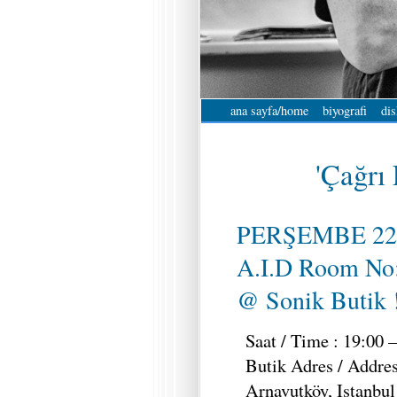
ana sayfa/home
biyografi
dis
'Çağrı 
PERŞEMBE 22
A.I.D Room No
@ Sonik Butik !
Saat / Time : 19:00 –
Butik Adres / Addres
Arnavutköy, Istanbul