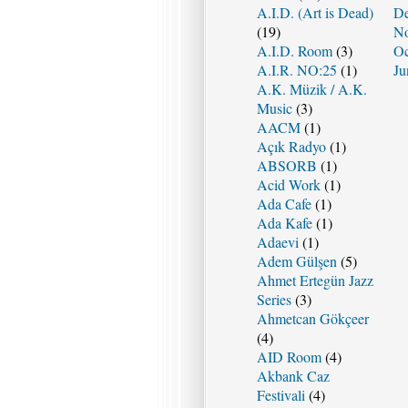
A.I.D. (Art is Dead)
De
(19)
No
A.I.D. Room
(3)
Oc
A.I.R. NO:25
(1)
Ju
A.K. Müzik / A.K.
Music
(3)
AACM
(1)
Açık Radyo
(1)
ABSORB
(1)
Acid Work
(1)
Ada Cafe
(1)
Ada Kafe
(1)
Adaevi
(1)
Adem Gülşen
(5)
Ahmet Ertegün Jazz
Series
(3)
Ahmetcan Gökçeer
(4)
AID Room
(4)
Akbank Caz
Festivali
(4)