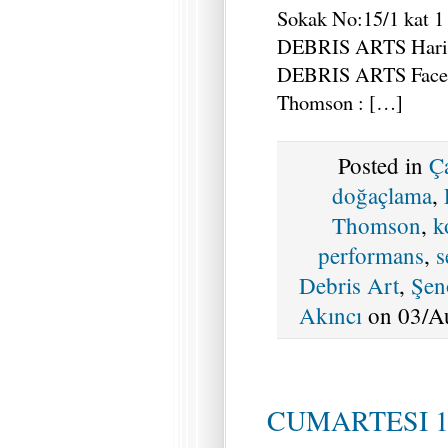
Sokak No:15/1 kat 1
DEBRIS ARTS Harita
DEBRIS ARTS Faceb
Thomson : […]
Posted in
Ç
doğaçlama
,
Thomson
,
k
performans
,
s
Debris Art
,
Şen
Akıncı
on 03/Au
CUMARTESI 1