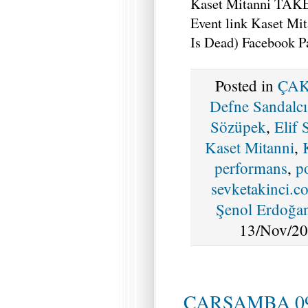
Kaset Mitanni TAK
Event link Kaset Mit
Is Dead) Facebook P
Posted in
ÇAK
Defne Sandalcı
Sözüpek
,
Elif 
Kaset Mitanni
,
performans
,
p
sevketakinci.c
Şenol Erdoğa
13/Nov/20
ÇARŞAMBA 09