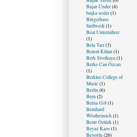
Başar Ünder
(4)
başka sesler
(1)
Bürgerhaus
Stellwerk
(1)
Beat Unternährer
(1)
Bela Tarr
(3)
Benoit Kilian
(1)
Berk Sivrikaya
(1)
Berke Can Özcan
(1)
Berklee College of
Music
(1)
Berlin
(6)
Bern
(2)
Berna Göl
(1)
Bernhard
Wöstheinrich
(1)
Beste Öztürk
(1)
Beyaz Kaos
(1)
Beyoğlu
(26)