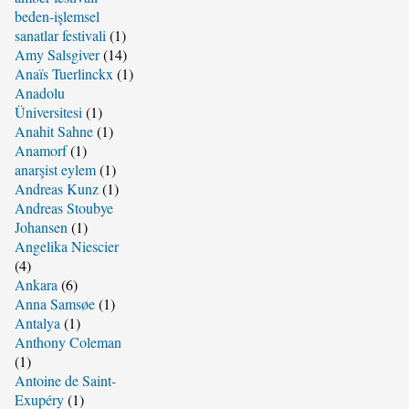
beden-işlemsel
sanatlar festivali
(1)
Amy Salsgiver
(14)
Anaïs Tuerlinckx
(1)
Anadolu
Üniversitesi
(1)
Anahit Sahne
(1)
Anamorf
(1)
anarşist eylem
(1)
Andreas Kunz
(1)
Andreas Stoubye
Johansen
(1)
Angelika Niescier
(4)
Ankara
(6)
Anna Samsøe
(1)
Antalya
(1)
Anthony Coleman
(1)
Antoine de Saint-
Exupéry
(1)