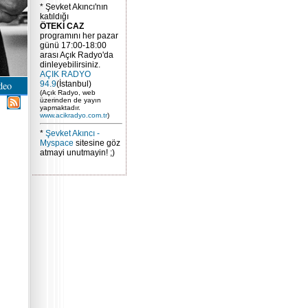
* Şevket Akıncı'nın
katıldığı
ÖTEKİ CAZ
programını her pazar
günü 17:00-18:00
arası Açık Radyo'da
dinleyebilirsiniz.
AÇIK RADYO
deo
94.9
(İstanbul)
(Açık Radyo, web
üzerinden de yayın
yapmaktadır.
www.acikradyo.com.tr
)
*
Şevket Akıncı -
Myspace
sitesine göz
atmayi unutmayin! ;)