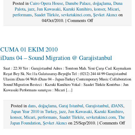
Posted in
Cairo Opera House
,
Danube Palace
,
doğaçlama
,
Duna
Palota
,
jazz
,
Jun Kawasaki
,
Kazuki Kunihiro
,
konser
,
Micari
,
performans
,
Saadet Türköz
,
sevketakinci.com
,
Şevket Akıncı
on
on
04/Oct/2010. |
Comments Off
03
–
05
–
CUMA 01 EKIM 2010
07
EKIM
iDans 04 – Sound Migration @ Garajistanbul
2010
Sound
Saat : 22:30 Yer : Garajistanbul Adres : Tomtom Mah. Yeni Çarşı Cad. Kaymakam
Migration
Reşat Bey Sk. No:11a Galatasaray-Beyoğlu Tel : (0212) 244 44 99 Garajistanbul
continues
Ulasim iDans 04 Web iDans 04 – Japan-Turkey Contemporary Music Collaboration
to
Sound Migration Besteci : Kazuki Kunihiro Vokal : Saadet Türköz Kontrbas : Jun
migrate
Kawasaki Performans sanatçısı : Micari […]
to
Izmir
Posted in
dans
,
doğaçlama
,
Garaj Istanbul
,
Garajistanbul
,
iDANS
,
-
Japan Year 2010 in Turkey
,
jazz
,
Jun Kawasaki
,
Kazuki Kunihiro
,
>
konser
,
Micari
,
performans
,
Saadet Türköz
,
sevketakinci.com
,
The
Cairo
on
Japan Foundation
,
Şevket Akıncı
on 25/Sep/2010. |
Comments Off
-
CUM
>
01
Budapest