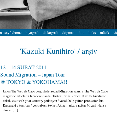
na sayfa/home
biyografi
diskografi
ekipman
foto
links
müzik
vi
'Kazuki Kunihiro' / arşiv
12 – 14 SUBAT 2011
Sound Migration – Japan Tour
@ TOKYO & YOKOHAMA!!
Japon The Web da Capo dergisinde Sound Migration yazısı / The Web da Capo
magazine article in Japanese Saadet Türköz : vokal / vocal Kazuki Kunihiro :
vokal, visit web gitar, sanitary perküsyon / vocal, help guitar, percussion Jun
Kawasaki : kontrbas / contrabass Şevket Akıncı : gitar / guitar Micari : dans /
dancer […]