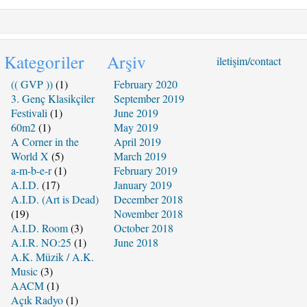
EKI
2010
iDans
04
Kategoriler
Arşiv
iletişim/contact
–
Soun
(( GVP ))
(1)
February 2020
Migra
3. Genç Klasikçiler
September 2019
@
Festivali
(1)
June 2019
Garaj
60m2
(1)
May 2019
A Corner in the
April 2019
World X
(5)
March 2019
a-m-b-e-r
(1)
February 2019
A.I.D.
(17)
January 2019
A.I.D. (Art is Dead)
December 2018
(19)
November 2018
A.I.D. Room
(3)
October 2018
A.I.R. NO:25
(1)
June 2018
A.K. Müzik / A.K.
Music
(3)
AACM
(1)
Açık Radyo
(1)