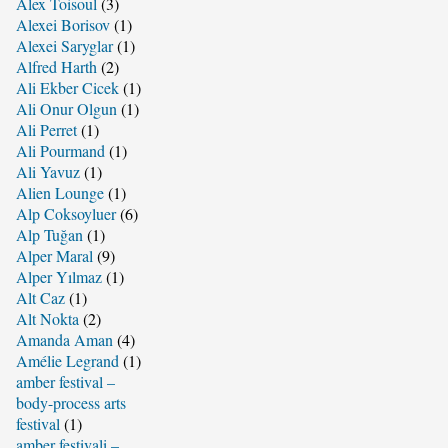
Alex Toisoul
(3)
Alexei Borisov
(1)
Alexei Saryglar
(1)
Alfred Harth
(2)
Ali Ekber Cicek
(1)
Ali Onur Olgun
(1)
Ali Perret
(1)
Ali Pourmand
(1)
Ali Yavuz
(1)
Alien Lounge
(1)
Alp Coksoyluer
(6)
Alp Tuğan
(1)
Alper Maral
(9)
Alper Yılmaz
(1)
Alt Caz
(1)
Alt Nokta
(2)
Amanda Aman
(4)
Amélie Legrand
(1)
amber festival –
body-process arts
festival
(1)
amber festivali –