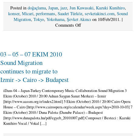
Posted in
doğaçlama
,
Japan
,
jazz
,
Jun Kawasaki
,
Kazuki Kunihiro
,
konser
,
Micari
,
performans
,
Saadet Türköz
,
sevketakinci.com
,
Sound
Migration
,
Tokyo
,
Yokohama
,
Şevket Akıncı
on 10/Feb/2011. |
on
Comments Off
12
–
14
SUBAT
03 – 05 – 07 EKIM 2010
2011
Sound
Sound Migration
Migration
continues to migrate to
–
Japan
Izmir -> Cairo -> Budapest
Tour
@
iDans 04 – Japan-Turkey Contemporary Music Collaboration Sound Migration 3
TOKYO
Ekim (October) 2010 / 20:00 Adnan Saygun Sanat Merkezi – Izmir
&
[http://www.aassm.org.tr/index2.html] 5 Ekim (October) 2010 / 20:00 Cairo Opera
YOKOHAMA!!
House – Cairo [http://www.cairoopera.org/ecalendar/week.aspx?day=2010-10-03] 7
Ekim (October) 2010 / Duna Palota (Danube Palace) – Budapest
[http://www.dunapalota.hu/pdf/egyeb_20101007.pdf] Composer / Besteci : Kazuki
Kunihiro Vocal / Vokal […]