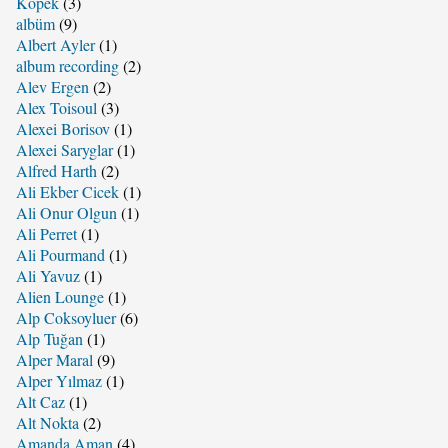
Köpek
(3)
albüm
(9)
Albert Ayler
(1)
album recording
(2)
Alev Ergen
(2)
Alex Toisoul
(3)
Alexei Borisov
(1)
Alexei Saryglar
(1)
Alfred Harth
(2)
Ali Ekber Cicek
(1)
Ali Onur Olgun
(1)
Ali Perret
(1)
Ali Pourmand
(1)
Ali Yavuz
(1)
Alien Lounge
(1)
Alp Coksoyluer
(6)
Alp Tuğan
(1)
Alper Maral
(9)
Alper Yılmaz
(1)
Alt Caz
(1)
Alt Nokta
(2)
Amanda Aman
(4)