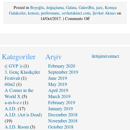
Posted in
Beyoğlu
,
doğaçlama
,
Galata
,
GaleriBu
,
jazz
,
Komşu
Galaksiler
,
konser
,
performans
,
sevketakinci.com
,
Şevket Akıncı
on
on
14/Oct/2017. |
Comments Off
CUMARTESI
14
EKIM
2017
Komşu
Galaksiler
Kategoriler
Arşiv
iletişim/contact
-14
Ekim
(( GVP ))
(1)
February 2020
Kapanış
3. Genç Klasikçiler
September 2019
Programı
Festivali
(1)
June 2019
@
60m2
(1)
May 2019
GaleriBu
A Corner in the
April 2019
World X
(5)
March 2019
a-m-b-e-r
(1)
February 2019
A.I.D.
(17)
January 2019
A.I.D. (Art is Dead)
December 2018
(19)
November 2018
A.I.D. Room
(3)
October 2018