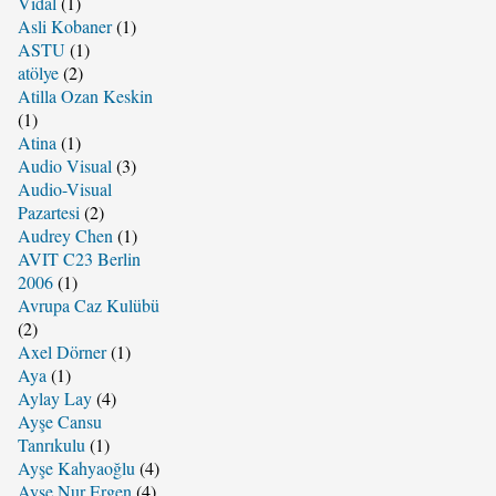
Vidal
(1)
Asli Kobaner
(1)
ASTU
(1)
atölye
(2)
Atilla Ozan Keskin
(1)
Atina
(1)
Audio Visual
(3)
Audio-Visual
Pazartesi
(2)
Audrey Chen
(1)
AVIT C23 Berlin
2006
(1)
Avrupa Caz Kulübü
(2)
Axel Dörner
(1)
Aya
(1)
Aylay Lay
(4)
Ayşe Cansu
Tanrıkulu
(1)
Ayşe Kahyaoğlu
(4)
Ayşe Nur Ergen
(4)