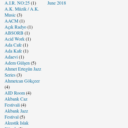
A.I.R. NO:25
(1)
June 2018
A.K. Müzik / A.K.
Music
(3)
AACM
(1)
Açık Radyo
(1)
ABSORB
(1)
Acid Work
(1)
Ada Cafe
(1)
Ada Kafe
(1)
Adaevi
(1)
Adem Gülşen
(5)
Ahmet Ertegün Jazz
Series
(3)
Ahmetcan Gökçeer
(4)
AID Room
(4)
Akbank Caz
Festivali
(4)
Akbank Jazz
Festival
(5)
Akustik Islak