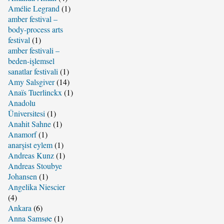
Amélie Legrand
(1)
amber festival –
body-process arts
festival
(1)
amber festivali –
beden-işlemsel
sanatlar festivali
(1)
Amy Salsgiver
(14)
Anaïs Tuerlinckx
(1)
Anadolu
Üniversitesi
(1)
Anahit Sahne
(1)
Anamorf
(1)
anarşist eylem
(1)
Andreas Kunz
(1)
Andreas Stoubye
Johansen
(1)
Angelika Niescier
(4)
Ankara
(6)
Anna Samsøe
(1)