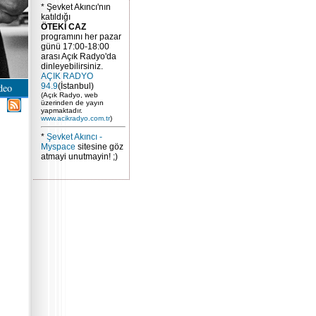
* Şevket Akıncı'nın
katıldığı
ÖTEKİ CAZ
programını her pazar
günü 17:00-18:00
arası Açık Radyo'da
dinleyebilirsiniz.
AÇIK RADYO
deo
94.9
(İstanbul)
(Açık Radyo, web
üzerinden de yayın
yapmaktadır.
www.acikradyo.com.tr
)
*
Şevket Akıncı -
Myspace
sitesine göz
atmayi unutmayin! ;)