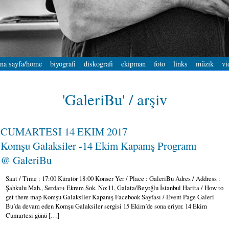
na sayfa/home
biyografi
diskografi
ekipman
foto
links
müzik
vi
'GaleriBu' / arşiv
CUMARTESI 14 EKIM 2017
Komşu Galaksiler -14 Ekim Kapanış Programı
@ GaleriBu
Saat / Time : 17:00 Küratör 18:00 Konser Yer / Place : GaleriBu Adres / Address :
Şahkulu Mah., Serdar-ı Ekrem Sok. No:11, Galata/Beyoğlu İstanbul Harita / How to
get there map Komşu Galaksiler Kapanış Facebook Sayfası / Event Page Galeri
Bu’da devam eden Komşu Galaksiler sergisi 15 Ekim’de sona eriyor. 14 Ekim
Cumartesi günü […]