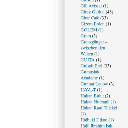
Gili Avissar
(1)
Giray Gürkal
(48)
Gitar Cafe
(33)
Gizem Erden
(1)
GOLEM
(1)
Gram
(3)
Grenzgänger –
zwischen den
Welten
(1)
GUITA
(1)
Gulsah Erol
(33)
Gumusluk
Academy
(1)
Gunnar Lettow
(3)
H-Y-L-T
(1)
Hakan Bulut
(2)
Hakan Nurcanli
(1)
Hakan Rauf Tüfekçi
(1)
Halbuki Utkan
(1)
Halil İbrahim Işık