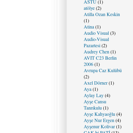
ASTU
(1)
atölye
(2)
Atilla Ozan Keskin
(1)
Atina
(1)
Audio Visual
(3)
Audio-Visual
Pazartesi
(2)
Audrey Chen
(1)
AVIT C23 Berlin
2006
(1)
Avrupa Caz Kulübü
(2)
Axel Dörner
(1)
Aya
(1)
Aylay Lay
(4)
Ayşe Cansu
Tanrıkulu
(1)
Ayşe Kahyaoğlu
(4)
Ayşe Nur Ergen
(4)
Ayşenur Kolivar
(1)
ÇAK bi PATİ
(13)