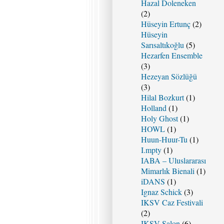
Hazal Doleneken
(2)
Hüseyin Ertunç
(2)
Hüseyin
Sarısaltıkoğlu
(5)
Hezarfen Ensemble
(3)
Hezeyan Sözlüğü
(3)
Hilal Bozkurt
(1)
Holland
(1)
Holy Ghost
(1)
HOWL
(1)
Huun-Huur-Tu
(1)
I.mpty
(1)
IABA – Uluslararası
Mimarlık Bienali
(1)
iDANS
(1)
Ignaz Schick
(3)
IKSV Caz Festivali
(2)
IKSV Salon
(6)