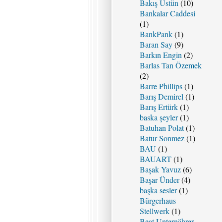
Bakış Üstün
(10)
Bankalar Caddesi
(1)
BankPank
(1)
Baran Say
(9)
Barkın Engin
(2)
Barlas Tan Özemek
(2)
Barre Phillips
(1)
Barış Demirel
(1)
Barış Ertürk
(1)
baska şeyler
(1)
Batuhan Polat
(1)
Batur Sonmez
(1)
BAU
(1)
BAUART
(1)
Başak Yavuz
(6)
Başar Ünder
(4)
başka sesler
(1)
Bürgerhaus
Stellwerk
(1)
Beat Unternährer