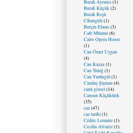
Burak Ayrancı
(1)
Burak Küçük
(2)
Burak Reşit
Cihangirli
(1)
Burçin Elmas
(3)
Cafe Mitanni
(6)
Cairo Opera House
(1)
Can Ömer Uygan
(4)
Can Kazaz
(1)
Can Tutuğ
(1)
Can Yurttagül
(1)
Candaş Şişman
(4)
canlı görsel
(14)
Cansun Küçüktürk
(35)
caz
(47)
caz tarihi
(1)
Cédric Lemaire
(1)
Cecilia Alvarez
(1)
Celal Kadri Kınoğlu