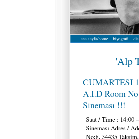
ana sayfa/home
biyografi
dis
'Alp T
CUMARTESI 1
A.I.D Room No
Sineması !!!
Saat / Time : 14:00 
Sineması Adres / Ad
No:8, 34435 Taksim, 