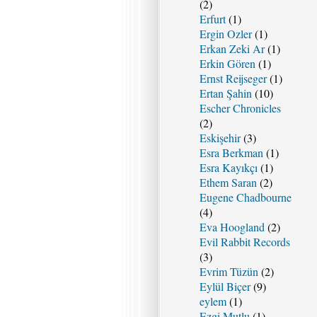
(2)
Erfurt
(1)
Ergin Ozler
(1)
Erkan Zeki Ar
(1)
Erkin Gören
(1)
Ernst Reijseger
(1)
Ertan Şahin
(10)
Escher Chronicles
(2)
Eskişehir
(3)
Esra Berkman
(1)
Esra Kayıkçı
(1)
Ethem Saran
(2)
Eugene Chadbourne
(4)
Eva Hoogland
(2)
Evil Rabbit Records
(3)
Evrim Tüzün
(2)
Eylül Biçer
(9)
eylem
(1)
Ezgi Mutlu
(1)