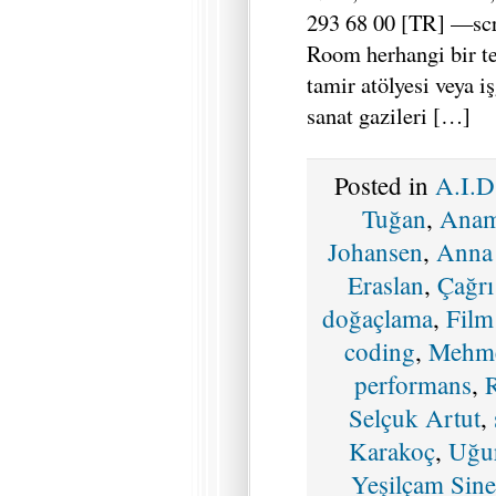
293 68 00 [TR] —sc
Room herhangi bir tes
tamir atölyesi veya i
sanat gazileri […]
Posted in
A.I.
Tuğan
,
Anam
Johansen
,
Anna
Eraslan
,
Çağr
doğaçlama
,
Film
coding
,
Mehm
performans
,
Selçuk Artut
,
Karakoç
,
Uğur
Yeşilçam Sin