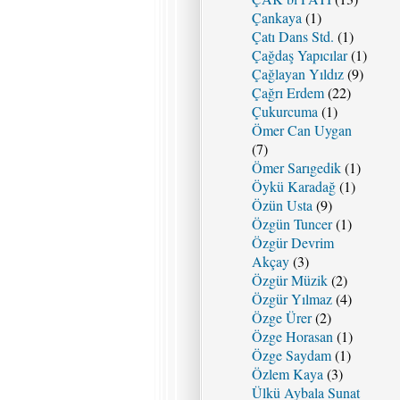
Çankaya
(1)
Çatı Dans Std.
(1)
Çağdaş Yapıcılar
(1)
Çağlayan Yıldız
(9)
Çağrı Erdem
(22)
Çukurcuma
(1)
Ömer Can Uygan
(7)
Ömer Sarıgedik
(1)
Öykü Karadağ
(1)
Özün Usta
(9)
Özgün Tuncer
(1)
Özgür Devrim
Akçay
(3)
Özgür Müzik
(2)
Özgür Yılmaz
(4)
Özge Ürer
(2)
Özge Horasan
(1)
Özge Saydam
(1)
Özlem Kaya
(3)
Ülkü Aybala Sunat