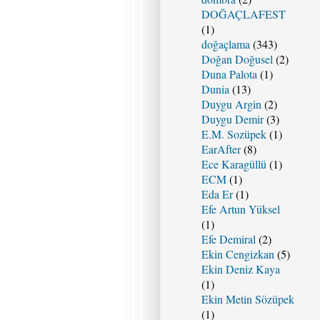
DOĞAÇLAFEST
(1)
doğaçlama
(343)
Doğan Doğusel
(2)
Duna Palota
(1)
Dunia
(13)
Duygu Argin
(2)
Duygu Demir
(3)
E.M. Sozüpek
(1)
EarAfter
(8)
Ece Karagüllü
(1)
ECM
(1)
Eda Er
(1)
Efe Artun Yüksel
(1)
Efe Demiral
(2)
Ekin Cengizkan
(5)
Ekin Deniz Kaya
(1)
Ekin Metin Sözüpek
(1)