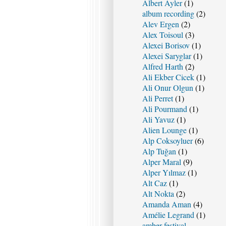
Albert Ayler
(1)
album recording
(2)
Alev Ergen
(2)
Alex Toisoul
(3)
Alexei Borisov
(1)
Alexei Saryglar
(1)
Alfred Harth
(2)
Ali Ekber Cicek
(1)
Ali Onur Olgun
(1)
Ali Perret
(1)
Ali Pourmand
(1)
Ali Yavuz
(1)
Alien Lounge
(1)
Alp Coksoyluer
(6)
Alp Tuğan
(1)
Alper Maral
(9)
Alper Yılmaz
(1)
Alt Caz
(1)
Alt Nokta
(2)
Amanda Aman
(4)
Amélie Legrand
(1)
amber festival –