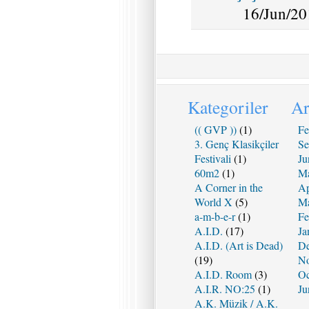
16/Jun/20
Kategoriler
Ar
(( GVP ))
(1)
Fe
3. Genç Klasikçiler
Se
Festivali
(1)
Ju
60m2
(1)
Ma
A Corner in the
Ap
World X
(5)
Ma
a-m-b-e-r
(1)
Fe
A.I.D.
(17)
Ja
A.I.D. (Art is Dead)
De
(19)
No
A.I.D. Room
(3)
Oc
A.I.R. NO:25
(1)
Ju
A.K. Müzik / A.K.