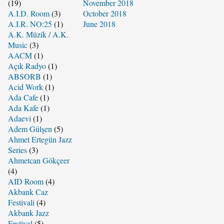
(19)
November 2018
A.I.D. Room
(3)
October 2018
A.I.R. NO:25
(1)
June 2018
A.K. Müzik / A.K.
Music
(3)
AACM
(1)
Açık Radyo
(1)
ABSORB
(1)
Acid Work
(1)
Ada Cafe
(1)
Ada Kafe
(1)
Adaevi
(1)
Adem Gülşen
(5)
Ahmet Ertegün Jazz
Series
(3)
Ahmetcan Gökçeer
(4)
AID Room
(4)
Akbank Caz
Festivali
(4)
Akbank Jazz
Festival
(5)