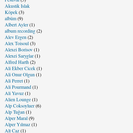
Akustik Islak
Köpek
(3)
albüm
(9)
Albert Ayler
(1)
album recording
(2)
Alev Ergen
(2)
Alex Toisoul
(3)
Alexei Borisov
(1)
Alexei Saryglar
(1)
Alfred Harth
(2)
Ali Ekber Cicek
(1)
Ali Onur Olgun
(1)
Ali Perret
(1)
Ali Pourmand
(1)
Ali Yavuz
(1)
Alien Lounge
(1)
Alp Coksoyluer
(6)
Alp Tuğan
(1)
Alper Maral
(9)
Alper Yılmaz
(1)
Alt Caz
(1)