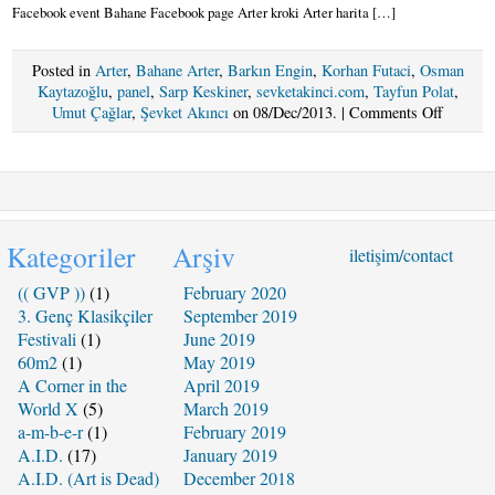
Facebook event Bahane Facebook page Arter kroki Arter harita […]
Posted in
Arter
,
Bahane Arter
,
Barkın Engin
,
Korhan Futaci
,
Osman
Kaytazoğlu
,
panel
,
Sarp Keskiner
,
sevketakinci.com
,
Tayfun Polat
,
on
Umut Çağlar
,
Şevket Akıncı
on 08/Dec/2013. |
Comments Off
08
ARALI
2013
PAZAR
KONU
/
Kategoriler
Arşiv
iletişim/contact
PANEL
:
(( GVP ))
(1)
February 2020
Gürültü
3. Genç Klasikçiler
September 2019
Değille
Festivali
(1)
June 2019
|
60m2
(1)
May 2019
The
A Corner in the
April 2019
Negatio
of
World X
(5)
March 2019
Noise
a-m-b-e-r
(1)
February 2019
@
A.I.D.
(17)
January 2019
Arter
A.I.D. (Art is Dead)
December 2018
Bahane