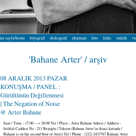
na sayfa/home
biyografi
diskografi
ekipman
foto
links
müzik
vi
'Bahane Arter' / arşiv
08 ARALIK 2013 PAZAR
KONUŞMA / PANEL :
Gürültünün Değillenmesi
| The Negation of Noise
@ Arter Bahane
Saat / Time : 17:00 —> 20:00 Yer / Place : Arter Bahane Adress / Address :
Istiklal Caddesi No : 211 Beyoglu / Taksim (Bahane Arter’in ikinci katında /
Bahane is on the second floor of Arter) Tel / Phone : (212) 2433767 Bahane Arter