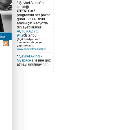
* Şevket Akıncı'nın
katıldığı
ÖTEKİ CAZ
programını her pazar
günü 17:00-18:00
arası Açık Radyo'da
dinleyebilirsiniz.
AÇIK RADYO
deo
94.9
(İstanbul)
(Açık Radyo, web
üzerinden de yayın
yapmaktadır.
www.acikradyo.com.tr
)
*
Şevket Akıncı -
Myspace
sitesine göz
atmayi unutmayin! ;)